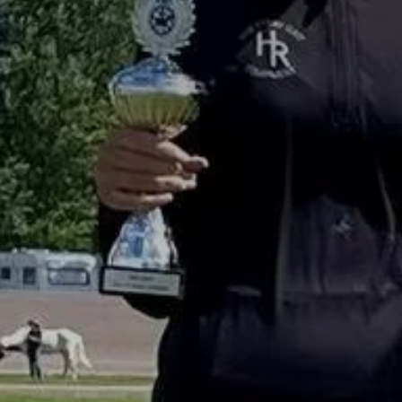
Presentkort
Ridbyxor, kjolar, overaller mm
Ridjackor, kappor, västar mm
Ridskor och ridstövlar
Tävlingskavajer och blusar
Väskor, bagar, påsar mm
Hovslageri
Stall och stallapotek