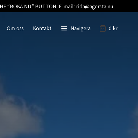
E “BOKA NU” BUTTON. E-mail: rida@agersta.nu
Om oss
Kontakt
Navigera
0
kr