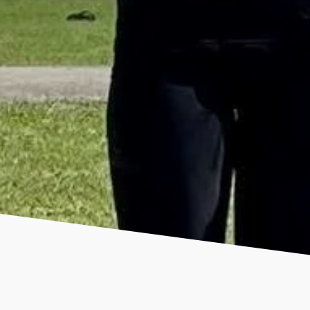
Stängsel och box
Varukorg
Kassan
Mitt konto