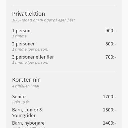
Privatlektion
100:- rabatt om ni rider på egen häst
1 person
900:-
1 timme
2 personer
800:-
1 timme (per person)
3 personer eller fler
700:-
1 timme (per person)
Korttermin
4 tillfällen i maj
Senior
1700:-
Från 19 år
Barn, Junior &
1500:-
Youngrider
Barn, nybörjare
1400:-