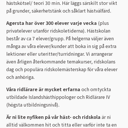
hästskötsel/ teori 30 min. Här läggs särskilt stor vikt
på grunder, säkerhetstänk och såklart hästvälfärd.
Agersta har över 300 elever varje vecka
(plus
privatelever utanför ridskoletiderna). Hästskolan
består av ca 7 elever/grupp. På helgerna väljer även
många av våra elever/kunder att boka in sig på extra
lektioner eller uteritter/turridningar. Vi arrangerar
även årligen återkommande temakurser, ridskolans
dag och populära ridskolemästerskap för våra elever
och anhöriga.
Våra ridlärare är mycket erfarna
och omtyckta
utbildade Islandshästhippologer och Ridlärare IV
(högsta utbildningsnivå).
Är ni lite nyfiken på vår häst- och ridskola
är ni
alltid välkommen hit och titta eller varför inte ta en