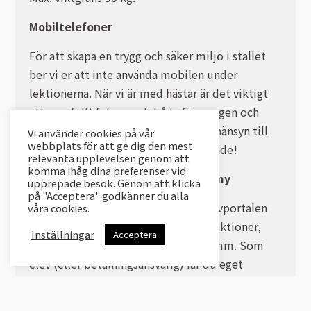
Mobiltelefoner
För att skapa en trygg och säker miljö i stallet
ber vi er att inte använda mobilen under
lektionerna. När vi är med hästar är det viktigt
att vara fullt fokuserad, både för er egen och
hästarnas säkerhet. Vi vill också visa hänsyn till
Vi använder cookies på vår
webbplats för att ge dig den mest
varandra - alla vill inte bli fotograferade!
relevanta upplevelsen genom att
komma ihåg dina preferenser vid
Webportalen: Hippocrates Academy
upprepade besök. Genom att klicka
på "Acceptera" godkänner du alla
Vi administrerar vår hästskola via Elevportalen
våra cookies.
Hippocrates Academy. Där ser man lektioner,
Inställningar
Acceptera
aktiviteter, sköter av/ombokningar mm. Som
elev (eller betalningsansvarig) får du eget
användarkonto. Som omyndiga elev måste
målsman först skapa ett konto och sen lägga till