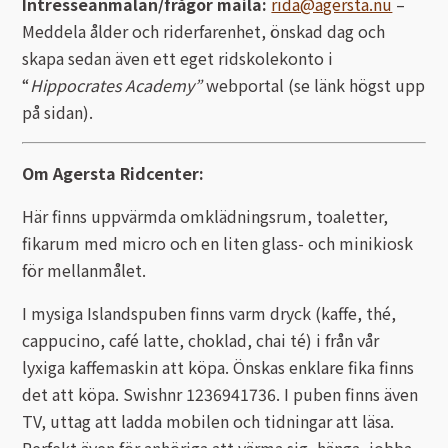
Intresseanmälan/frågor maila:
rida@agersta.nu
–
Meddela ålder och riderfarenhet, önskad dag och
skapa sedan även ett eget ridskolekonto i
“
Hippocrates Academy”
webportal (se länk högst upp
på sidan).
Om Agersta Ridcenter:
Här finns uppvärmda omklädningsrum, toaletter,
fikarum med micro och en liten glass- och minikiosk
för mellanmålet.
I mysiga Islandspuben finns varm dryck (kaffe, thé,
cappucino, café latte, choklad, chai té) i från vår
lyxiga kaffemaskin att köpa. Önskas enklare fika finns
det att köpa. Swishnr 1236941736. I puben finns även
TV, uttag att ladda mobilen och tidningar att läsa.