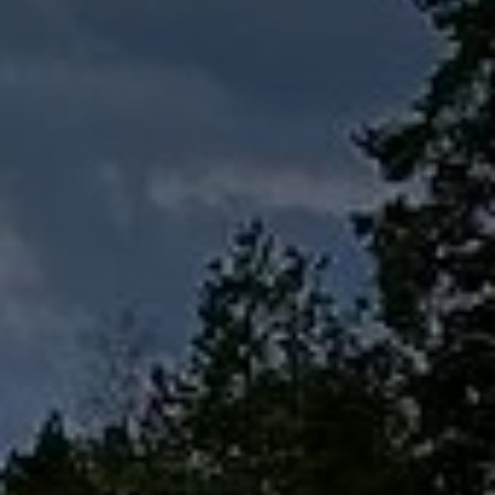
Presentkort
Ridbyxor, kjolar, overaller mm
Ridjackor, kappor, västar mm
Ridskor och ridstövlar
Tävlingskavajer och blusar
Väskor, bagar, påsar mm
Hovslageri
Stall och stallapotek