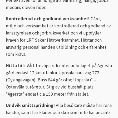
Perfekt även för anhöriga att värma sig, hänga, jobba
medans eleven rider.
Kontrollerad och godkänd verksamhet!
Gård,
miljö och verksamhet är kontrollerad och godkänd av
länsstyrelsen och jorbruksverket och vi uppfyller
kraven för LRF Säker Hästverksamhet. Hästar och
ansvarig personal har den utbildning och erfarenhet
som krävs.
Hitta hit:
Vårt trevliga ridcenter är beläget på Agersta
gård endast 12 km utanför Uppsala nära väg 272
(Gysingevägen). Buss 844 går ofta; Uppsala C –
Östervåla tur&retur. Stig av vid busshållplats
“Agersta” endast c.a 150 meter från stallet.
Undvik smittspridning!
Alla besökare måste har rena
händer, samt har kläder och skor som inte har använts