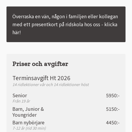
Överraska en vän, någon i familjen eller kollegan
med ett presentkort på ridskola hos oss - klicka
här!
Priser och avgifter
Terminsavgift Ht 2026
14 ridlektioner vår och 14 ridlektioner höst
Senior
5950:-
Från 19 år
Barn, Junior &
5150:-
Youngrider
Barn nybörjare
4450:-
7-12 år (rid 30 min)