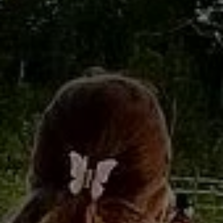
Stängsel och box
Varukorg
Kassan
Mitt konto