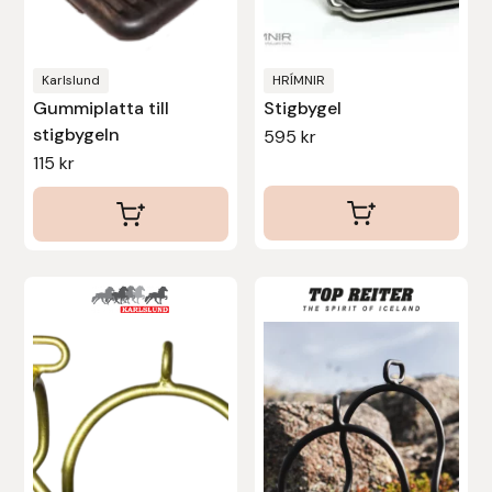
Nammi Godis
Natur & Kultur bokförlag
Karlslund
HRÍMNIR
Gummiplatta till
Stigbygel
Nyttorp
stigbygeln
595
kr
115
kr
Parisol
PAVO
Pharmakas
Pikeur
Prestige
Professional’s Choice