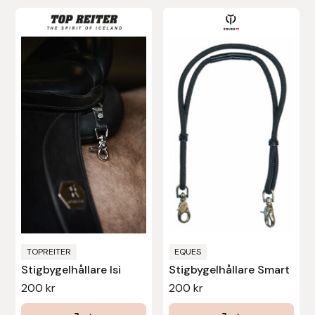
Fager
Fákur Rideudstyr
Fleck
Freyja
Furminator
G Boots
Globus Sport
TOPREITER
EQUES
Góa
Stigbygelhållare Isi
Stigbygelhållare Smart
200
kr
200
kr
Gysinge