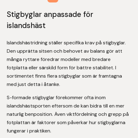
Stigbyglar anpassade för
Uhip
islandshäst
Uvex
Islandshästridning ställer specifika krav på stigbyglar.
Vals
Den upprätta sitsen och behovet av balans gör att
många ryttare föredrar modeller med bredare
Veredus
fotplatta eller särskild form för bättre stabilitet. I
sortimentet finns flera stigbyglar som är framtagna
Walsh
med just detta i åtanke.
Werkman Hoofcare
S-formade stigbyglar förekommer ofta inom
islandshästsporten eftersom de kan bidra till en mer
Willab
naturlig benposition. Även viktfördelning och grepp på
fotplattan är faktorer som påverkar hur stigbyglarna
Wintec
fungerar i praktiken.