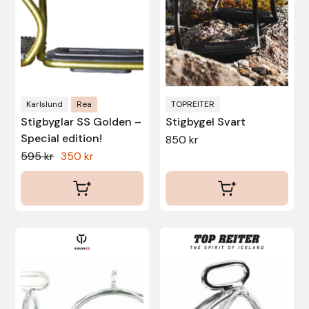
Protector
Redback
Roeckl
Karlslund
Rea
TOPREITER
Safehorse of Sweden
Stigbyglar SS Golden –
Stigbygel Svart
Special edition!
850
kr
Saltverk
Det
Det
595
kr
350
kr
ursprungliga
nuvarande
Sigga Ævars
priset
priset
var:
är:
Sivart Bokförlag
595 kr.
350 kr.
Den
här
Sonnenreiter
produkten
Star
har