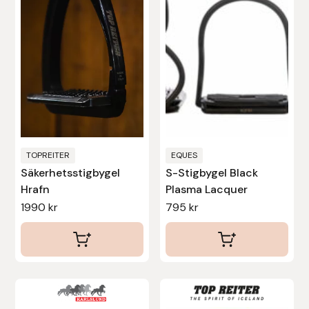
Denni Design
Denni Design / Bomber Bits
Draupnir
Dy’on
TOPREITER
EQUES
E.A. Mattes
Säkerhetsstigbygel
S-Stigbygel Black
Hrafn
Plasma Lacquer
1990
kr
795
kr
Eclipse Biofarmab
Ekholm Nordic
Ekol
Den