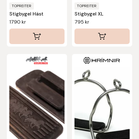
TOPREITER
TOPREITER
Stigbygel Häst
Stigbygel XL
Leovet
1790
kr
795
kr
Lippo
Lysi Ehf
Metalab
Mias Ridsport
Mountain Horse
Muck Boot Company
Mustad