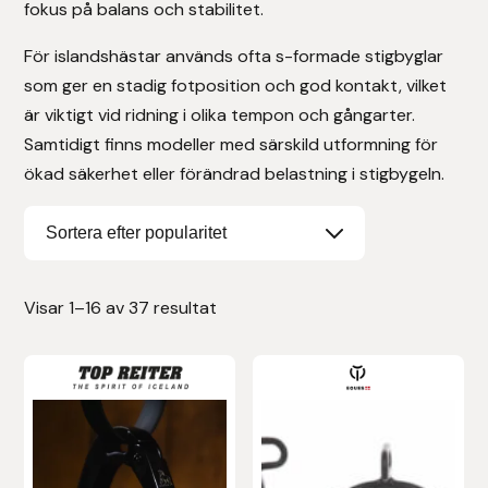
fokus på balans och stabilitet.
Stigläder
Träning och longering
Ridbyxor, kjolar, overaller mm
Beris Bits
För islandshästar används ofta s-formade stigbyglar
som ger en stadig fotposition och god kontakt, vilket
Vojlockar och schabrak
Tränsdelar och tyglar
Ridjackor, kappor, västar mm
Bocaj
är viktigt vid ridning i olika tempon och gångarter.
Samtidigt finns modeller med särskild utformning för
Ridskor och ridstövlar
Boett
ökad säkerhet eller förändrad belastning i stigbygeln.
Tävlingskavajer och blusar
Bomber Bits
Väskor, bagar, påsar mm
Borstiq
Visar 1–16 av 37 resultat
Bucas
Casco
Catago Equestrian
Charles Owen