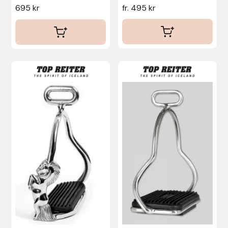
695
kr
fr.
495
kr
Islensk.is
J&S Saddlery
Källquist Equestrian
Karlslund
Kidka of Iceland
Klisterdekaler.se
Knights
Ky Rotary Bit
Lenanders Grafiska