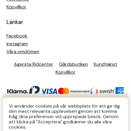
Köpvillkor
Länkar
Facebook
Instagram
Våra omdömen
Agersta Ridcenter
Gårdsbutiken
Kundtjänst
Köpvillkor
KUNDTJÄNST
Vi använder cookies på vår webbplats för att ge dig
den mest relevanta upplevelsen genom att komma
Butiks- & telefontider Mån-Tors 12-14 Lör 12-14
ihåg dina preferenser vid upprepade besök. Genom
att klicka på "Acceptera" godkänner du alla våra
övriga tider via e-post: order@agersta.nu
© 2026 Agersta.
cookies.