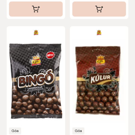
av 5
Eldorado
Epona bokförlag
Equality Line
EQUES
EQUES | KINGSLAND
Equipage
Eric LeTixerant
Eskadron
Eyjólfur Ísólfsson
Góa
Góa