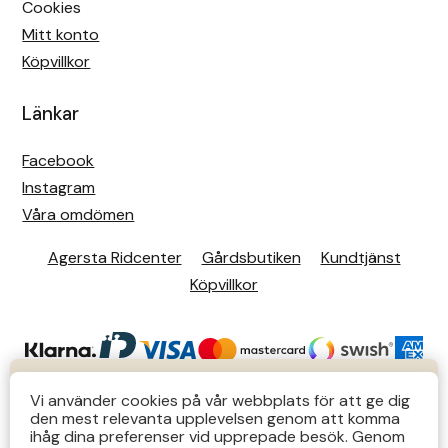
Cookies
Mitt konto
Islensk.is
Köpvillkor
J&S Saddlery
Länkar
Källquist Equestrian
Facebook
Instagram
Karlslund
Våra omdömen
Kidka of Iceland
Agersta Ridcenter
Gårdsbutiken
Kundtjänst
Köpvillkor
Klisterdekaler.se
Knights
KUNDTJÄNST
Ky Rotary Bit
Vi använder cookies på vår webbplats för att ge dig
den mest relevanta upplevelsen genom att komma
Butiks- & telefontider Mån-Tors 12-14 Lör 12-14
ihåg dina preferenser vid upprepade besök. Genom
Lenanders Grafiska