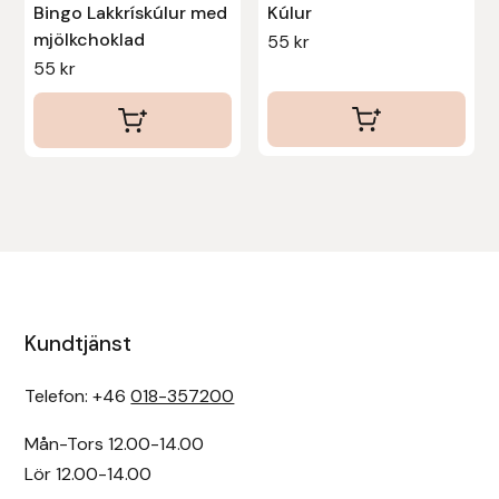
Bingo Lakkrískúlur med
Kúlur
Fager
mjölkchoklad
55
kr
55
kr
Fákur Rideudstyr
Fleck
Freyja
Furminator
G Boots
Kundtjänst
Globus Sport
Telefon: +46
018-357200
Góa
Mån-Tors 12.00-14.00
Lör 12.00-14.00
Gysinge