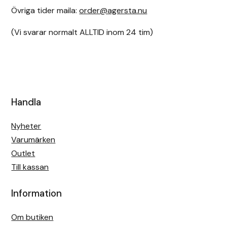
Övriga tider maila:
order@agersta.nu
Hansbo Sport
(Vi svarar normalt ALLTID inom 24 tim)
Heller
Hesta Gallery
Horse Guard
Handla
HRÍMNIR
Nyheter
Varumärken
Iceland Pet
Outlet
Till kassan
IceTack
Information
IPZV
Om butiken
Islandshästspecialisten