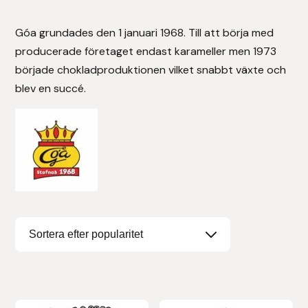
Stigläder
Träning och longering
Ridbyxor, kjolar, overaller mm
Beris Bits
Góa grundades den 1 januari 1968. Till att börja med
producerade företaget endast karameller men 1973
Vojlockar och schabrak
Tränsdelar och tyglar
Ridjackor, kappor, västar mm
Bocaj
började chokladproduktionen vilket snabbt växte och
blev en succé.
Ridskor och ridstövlar
Boett
Tävlingskavajer och blusar
Bomber Bits
Väskor, bagar, påsar mm
Borstiq
Bucas
Casco
Catago Equestrian
Charles Owen