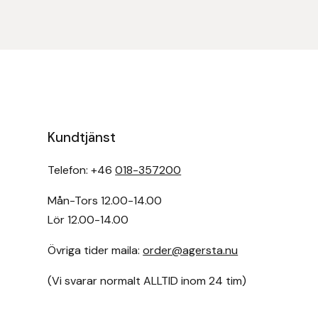
Islensk.is
J&S Saddlery
Källquist Equestrian
Kundtjänst
Karlslund
Telefon: +46
018-357200
Kidka of Iceland
Mån-Tors 12.00-14.00
Klisterdekaler.se
Lör 12.00-14.00
Knights
Övriga tider maila:
order@agersta.nu
(Vi svarar normalt ALLTID inom 24 tim)
Ky Rotary Bit
Lenanders Grafiska