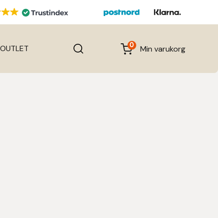
0
OUTLET
Min varukorg