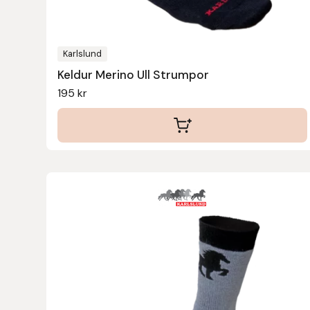
Eldorado
Epona bokförlag
Karlslund
Keldur Merino Ull Strumpor
Equality Line
195
kr
EQUES
EQUES | KINGSLAND
Equipage
Eric LeTixerant
Eskadron
Eyjólfur Ísólfsson