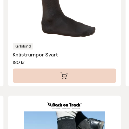
Karlslund
Knästrumpor Svart
180
kr
Den
här
produkten