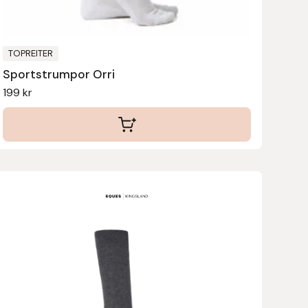
väljas
på
produktsidan
TOPREITER
Sportstrumpor Orri
199
kr
Den
här
produkten
har
flera
varianter.
De