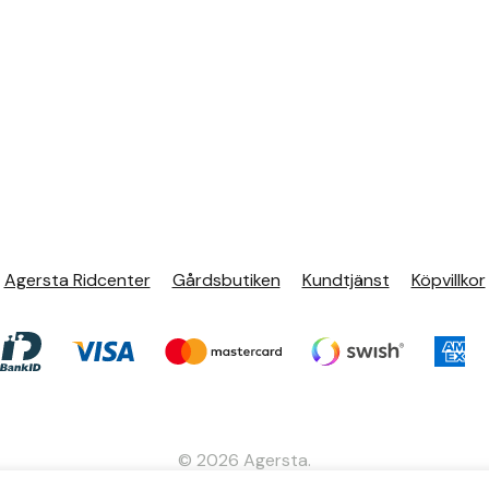
Agersta Ridcenter
Gårdsbutiken
Kundtjänst
Köpvillkor
© 2026 Agersta.