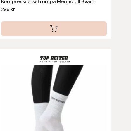
Kompressionsstrumpa Merino Ull Svart
299
kr
Den
här
produkten
har
flera
varianter.
De
olika
alternativen
kan