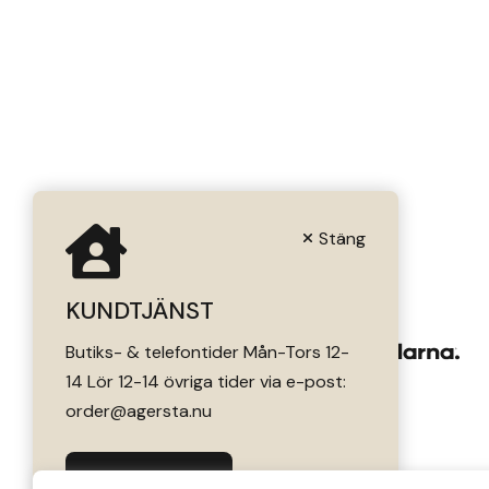
Leovet
Lippo
Lysi Ehf
Metalab
Stäng
Mias Ridsport
KUNDTJÄNST
Mountain Horse
Butiks- & telefontider Mån-Tors 12-
14 Lör 12-14 övriga tider via e-post:
Muck Boot Company
order@agersta.nu
Mustad
Till OUTLET>>