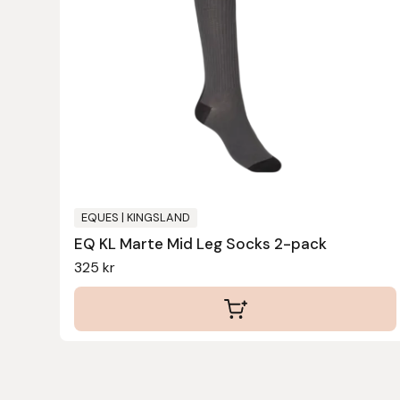
har
flera
Hansbo Sport
varianter.
Heller
De
olika
Hesta Gallery
alternativen
kan
Horse Guard
väljas
på
HRÍMNIR
produktsidan
EQUES | KINGSLAND
EQ KL Marte Mid Leg Socks 2-pack
Iceland Pet
325
kr
IceTack
IPZV
Islandshästspecialisten