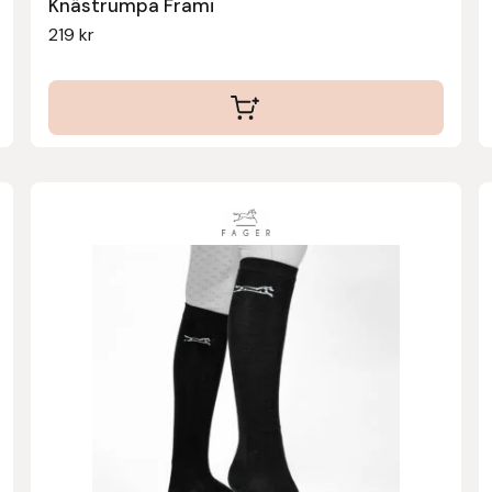
Knästrumpa Frami
219
kr