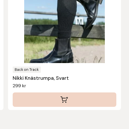
har
flera
varianter.
De
olika
alternativen
kan
väljas
på
Back on Track
produktsidan
Nikki Knästrumpa, Svart
299
kr