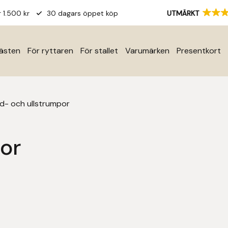
r 1.500 kr
30 dagars öppet köp
UTMÄRKT
hästen
För ryttaren
För stallet
Varumärken
Presentkort
id- och ullstrumpor
or