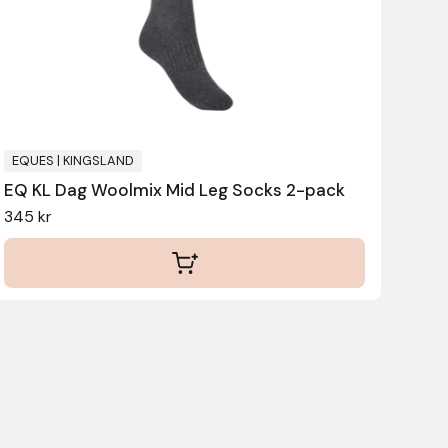
olika
alternativen
kan
väljas
på
produktsidan
EQUES | KINGSLAND
EQ KL Dag Woolmix Mid Leg Socks 2-pack
345
kr