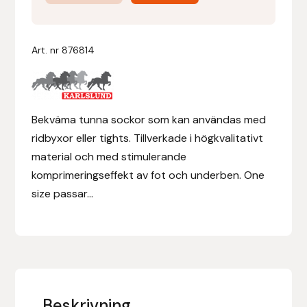
Svart
mängd
Denni Design
Art. nr
876814
Denni Design / Bomber Bits
Draupnir
Bekväma tunna sockor som kan användas med
Dy’on
ridbyxor eller tights. Tillverkade i högkvalitativt
material och med stimulerande
E.A. Mattes
komprimeringseffekt av fot och underben. One
size passar...
Eclipse Biofarmab
Ekholm Nordic
Ekol
Beskrivning