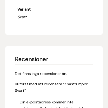
Fager
Variant
Fákur Rideudstyr
Svart
Fleck
Freyja
Furminator
Recensioner
G Boots
Det finns inga recensioner än.
Globus Sport
Bli först med att recensera ”Knästrumpor
Góa
Svart”
Din e-postadress kommer inte
Gysinge