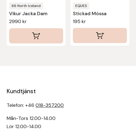
66 North Iceland
EQUES
Uhip
Vikur Jacka Dam
Stickad Mössa
2990
kr
195
kr
Uvex
Vals
Veredus
Walsh
Kundtjänst
Werkman Hoofcare
Telefon: +46
018-357200
Willab
Mån-Tors 12.00-14.00
Wintec
Lör 12.00-14.00