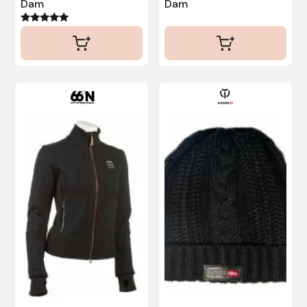
Dam
Dam
Stina Helmersson Bokförlag
Betygsatt
5.00
av 5
Suedwind
Tear-Aid
Tekna
Tidningen Ridsport Island
TöltSaga
TOPREITER
Trikem
Tunahaken