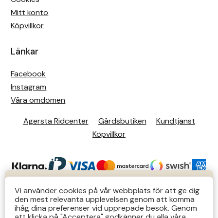
Mitt konto
Köpvillkor
Länkar
Facebook
Instagram
Våra omdömen
Agersta Ridcenter
Gårdsbutiken
Kundtjänst
Köpvillkor
KUNDTJÄNST
Vi använder cookies på vår webbplats för att ge dig
den mest relevanta upplevelsen genom att komma
Butiks- & telefontider Mån-Tors 12-14 Lör 12-14
ihåg dina preferenser vid upprepade besök. Genom
att klicka på "Acceptera" godkänner du alla våra