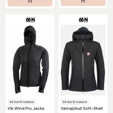
Protector
Redback
Roeckl
Safehorse of Sweden
Saltverk
Sigga Ævars
Sivart Bokförlag
Sonnenreiter
66 North Iceland
66 North Iceland
Vík Wind Pro Jacka
Vatnajökull Soft-Shell
Star