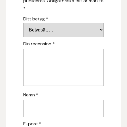
publiceras.
Obligatoriska fält är märkta
Hansbo Sport
*
Ditt betyg
*
Heller
Hesta Gallery
Din recension
*
Horse Guard
HRÍMNIR
Iceland Pet
Namn
*
IceTack
IPZV
E-post
*
Islandshästspecialisten