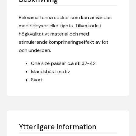
Eldorado
Bekväma tunna sockor som kan användas
Epona bokförlag
med ridbyxor eller tights. Tillverkade i
Equality Line
högkvalitativt material och med
stimulerande komprimeringseffekt av fot
EQUES
och underben.
One size passar c.a stl 37-42
EQUES | KINGSLAND
Islandshäst motiv
Equipage
Svart
Eric LeTixerant
Eskadron
Ytterligare information
Eyjólfur Ísólfsson