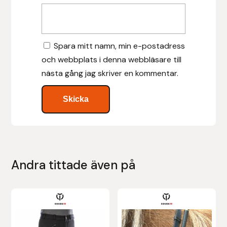
Islensk.is
Spara mitt namn, min e-postadress
J&S Saddlery
och webbplats i denna webbläsare till
Källquist Equestrian
nästa gång jag skriver en kommentar.
Karlslund
Kidka of Iceland
Klisterdekaler.se
Andra tittade även på
Knights
Den
Den
Ky Rotary Bit
här
här
produkten
produkten
Lenanders Grafiska