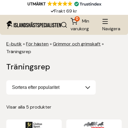
UTMÄRKT
Nordens största lager
Frakt 69 kr
Leverans 2-10 dagar*
0
Min
Fri frakt över 1.500 kr
Bett
Bettlösa
2-delat
Avelsboots
Grimmor
Eksemprodukter
Eksemtäcken
Koppjärn
Bomlösa sadlar
Hjälptyglar
Huvudlag
Hjälmar, reflexer, säkerhet
Reflexprodukter
Böcker
Hjälmhuvor, buffar mm
Bildekaler
Islandsridbyxor
Hoodies och sweatshirts
Chaps, leggings, rainlegs
Tävlingströjor, skjortor och blusar
Hovslageri
Brodd och verktyg
Box
66 North Iceland
30 dagars öppet köp
varukorg
Navigera
Minsta ordervärde 300 kr
Bettplattor
3-delat
Boots
Karledsskydd
Grimskaft
Flugmedel
Fleece- och ulltäcken
Lädervård
Islandssadlar
Kapsoner och repgrimmor
Kompletta träns
Rid- och säkerhetsvästar
Isländska naturprodukter
Filmer
Mössor, kepsar, pannband
Övrigt presenter
Ridkjolar
Ridjackor
Ridskor
Hästskor
Stall och stallapotek
Absorbine
Nordens största lager
Frakt 69 kr
E-butik
»
För hästen
»
Grimmor och grimskaft
»
Isländska stångbett
Övriga och special
Scalper
Grimmor och grimskaft
Lädergrimmor
Foder och kosttillskott
Flugtäcken och huvor
Övrigt och reservdelar
Sadelpaket
Longer- och tömkörning
Nosgrimmor
Ridhjälmar
Isländska ulltröjor
Islandshäststidsskrifter
Rid- och ullstrumpor
Presentkort
Ridoveraller & vinteroveraller
Ridkappor
Ridstövlar
Söm och sulor
Stängsel och box
Agersta Exclusive Design
Träningsrep
Träningsrep
Kindkedjor
Rakt
Senskydd
Repgrimmor
Hästborstar, pälskammar, svettskrapor
Hovvård
Fodrade vintertäcken
Sadelgjordar
Övrigt träning
Övrigt tränsdelar mm
Isländskt godis
Kalendrar
Ridhandskar
Smycken
Stövelridbyxor, ridleggings, ridtights
Ridvästar
Alosin
Krokar
Strykkappor
Träningsrep
Hästvård och foder
Hud- och pälsvård
Regn- och utegångstäcken
Sadelöverdrag
Rid- och handhästgjordar
Pannband
Litteratur och film
Ridunderställ, sport-BH mm
Svångremmar och bälten
T-shirts
Ástund
Specialbett övriga
Tillbehör boots
Islandshästtäcken
Stalltäcken
Sadelpaddar och anti-glid
Rid- och longerspön
Ridkapsoner
Mössor, ridhandskar mm
Vinter- och thermoridbyxor, fodrade
Ulltröjor, fleecetjöjor, ponchos
Back on Track
Visar alla 5 produkter
Tränsbett
Vikt- och skyddsboots
Tillbehör täcken
Sadeltillbehör
Sadelväskor
Sidepull
Presentartiklar
Bates
Transportskydd
Stigbyglar
Sadlar och sadelpaket
Tyglar
Presentkort
Benni Lindal
Den