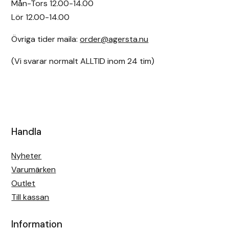
Eldorado
Mån-Tors 12.00-14.00
Lör 12.00-14.00
Epona bokförlag
Övriga tider maila:
order@agersta.nu
Equality Line
(Vi svarar normalt ALLTID inom 24 tim)
EQUES
EQUES | KINGSLAND
Handla
Equipage
Nyheter
Eric LeTixerant
Varumärken
Outlet
Eskadron
Till kassan
Eyjólfur Ísólfsson
Information