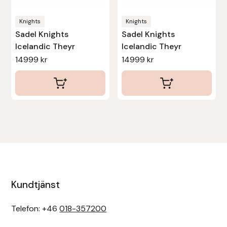
väljas
väljas
Knights
Knights
på
på
Denni Design
Sadel Knights
Sadel Knights
produktsidan
produktsidan
Icelandic Theyr
Icelandic Theyr
Denni Design / Bomber Bits
14999
kr
14999
kr
Draupnir
Dy’on
E.A. Mattes
Eclipse Biofarmab
Ekholm Nordic
Kundtjänst
Ekol
Telefon: +46
018-357200