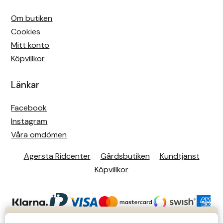
Fager
Om butiken
Cookies
Fákur Rideudstyr
Mitt konto
Köpvillkor
Fleck
Länkar
Freyja
Facebook
Furminator
Instagram
Våra omdömen
G Boots
Agersta Ridcenter
Gårdsbutiken
Kundtjänst
Globus Sport
Köpvillkor
Góa
Gysinge