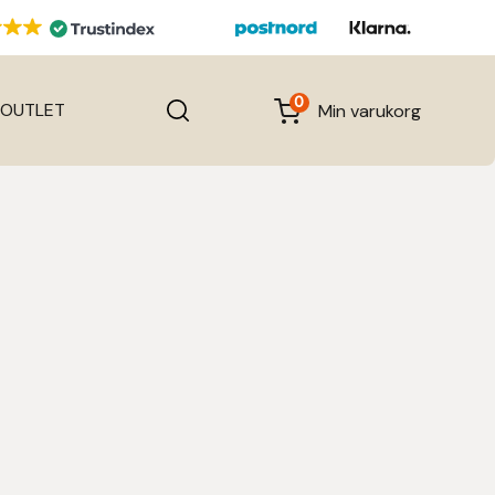
0
OUTLET
Min varukorg