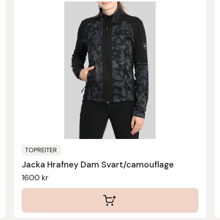
här
produkten
har
flera
varianter.
De
olika
alternativen
kan
väljas
på
produktsidan
TOPREITER
Jacka Hrafney Dam Svart/camouflage
1600
kr