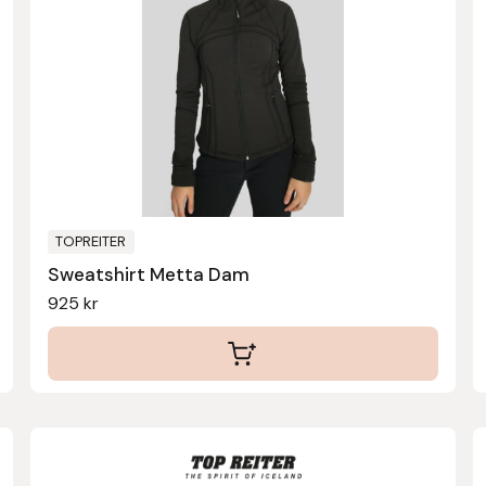
flera
varianter.
De
olika
alternativen
kan
väljas
på
produktsidan
TOPREITER
Sweatshirt Metta Dam
925
kr
Den