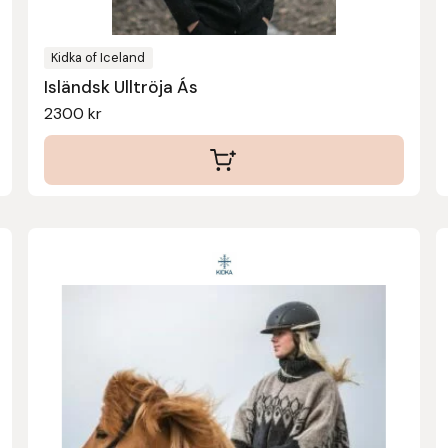
väljas
på
produktsidan
Kidka of Iceland
Isländsk Ulltröja Ás
2300
kr