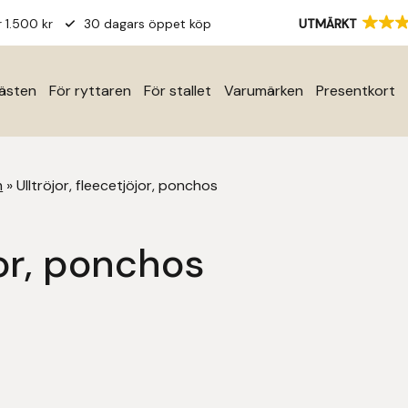
r 1.500 kr
30 dagars öppet köp
UTMÄRKT
hästen
För ryttaren
För stallet
Varumärken
Presentkort
m
»
Ulltröjor, fleecetjöjor, ponchos
jor, ponchos