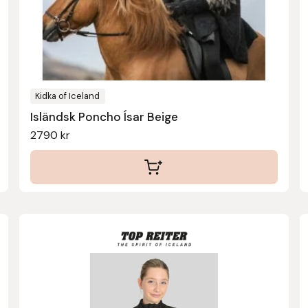
Kidka of Iceland
Isländsk Poncho Ísar Beige
2790
kr
Den
här
produkten
har