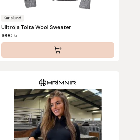
väljas
på
produktsidan
Karlslund
Ulltröja Tölta Wool Sweater
1990
kr
Den
här
produkten
har
flera
varianter.
De