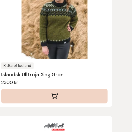
flera
varianter.
De
olika
alternativen
kan
väljas
på
produktsidan
Kidka of Iceland
Isländsk Ulltröja Þing Grön
2300
kr
Den