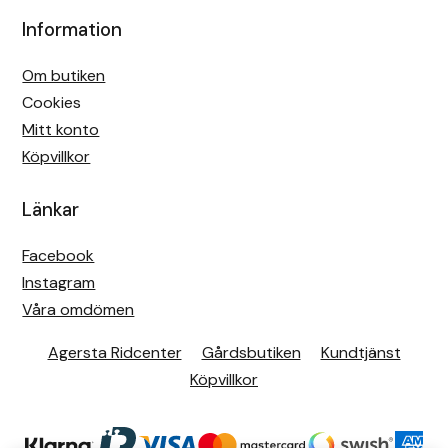
Eldorado
Information
Epona bokförlag
Om butiken
Cookies
Equality Line
Mitt konto
Köpvillkor
EQUES
Länkar
EQUES | KINGSLAND
Facebook
Equipage
Instagram
Våra omdömen
Eric LeTixerant
Agersta Ridcenter
Gårdsbutiken
Kundtjänst
Eskadron
Köpvillkor
Eyjólfur Ísólfsson