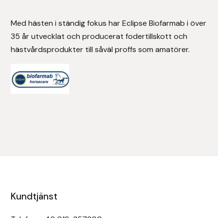
Stigläder
Träning och longering
Ridbyxor, kjolar, overaller mm
Beris Bits
Med hästen i ständig fokus har Eclipse Biofarmab i över
35 år utvecklat och producerat fodertillskott och
Vojlockar och schabrak
Tränsdelar och tyglar
Ridjackor, kappor, västar mm
Bocaj
hästvårdsprodukter till såväl proffs som amatörer.
Ridskor och ridstövlar
Boett
Tävlingskavajer och blusar
Bomber Bits
Väskor, bagar, påsar mm
Borstiq
Bucas
Casco
Catago Equestrian
Kundtjänst
Charles Owen