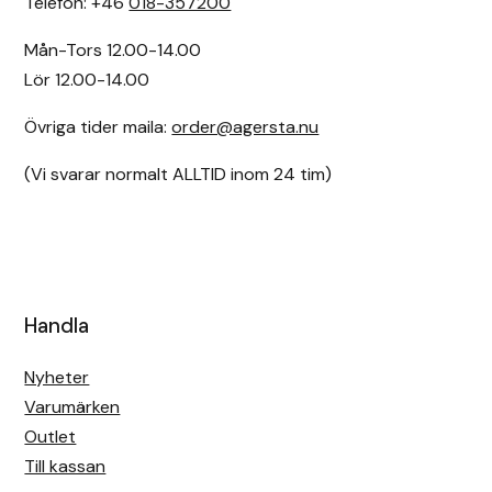
Telefon: +46
018-357200
Mån-Tors 12.00-14.00
Denni Design
Lör 12.00-14.00
Denni Design / Bomber Bits
Övriga tider maila:
order@agersta.nu
Draupnir
(Vi svarar normalt ALLTID inom 24 tim)
Dy’on
E.A. Mattes
Handla
Eclipse Biofarmab
Nyheter
Ekholm Nordic
Varumärken
Outlet
Ekol
Till kassan