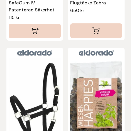
SafeGum IV
Flugtäcke Zebra
Fager
Patenterad Säkerhet
650
kr
115
kr
Fákur Rideudstyr
Fleck
Freyja
Furminator
G Boots
Globus Sport
Góa
Gysinge