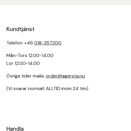
Nammi Godis
Natur & Kultur bokförlag
Kundtjänst
Nyttorp
Telefon: +46
018-357200
Parisol
Mån-Tors 12.00-14.00
PAVO
Lör 12.00-14.00
Övriga tider maila:
order@agersta.nu
Pharmakas
(Vi svarar normalt ALLTID inom 24 tim)
Pikeur
Prestige
Professional’s Choice
Handla