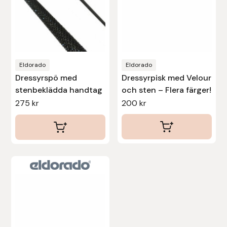
alternativen
alternativen
Islensk.is
kan
kan
väljas
väljas
J&S Saddlery
på
på
Eldorado
Eldorado
produktsidan
produktsidan
Källquist Equestrian
Dressyrspö med
Dressyrpisk med Velour
stenbeklädda handtag
och sten – Flera färger!
Karlslund
275
kr
200
kr
Kidka of Iceland
Klisterdekaler.se
Knights
Ky Rotary Bit
Lenanders Grafiska