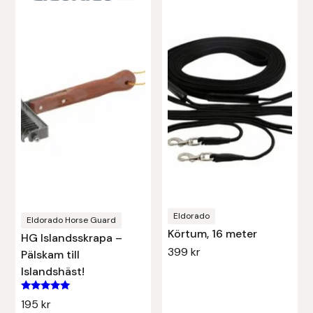
Denni Design
Denni Design / Bomber Bits
Draupnir
Dy’on
E.A. Mattes
Eclipse Biofarmab
Eldorado
Eldorado Horse Guard
Körtum, 16 meter
HG Islandsskrapa –
Ekholm Nordic
399
kr
Pälskam till
Islandshäst!
Ekol
Betygsatt
195
kr
5.00