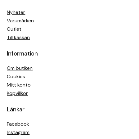
Protector
Nyheter
Varumärken
Redback
Outlet
Till kassan
Roeckl
Information
Safehorse of Sweden
Om butiken
Saltverk
Cookies
Mitt konto
Sigga Ævars
Köpvillkor
Sivart Bokförlag
Länkar
Sonnenreiter
Facebook
Instagram
Star