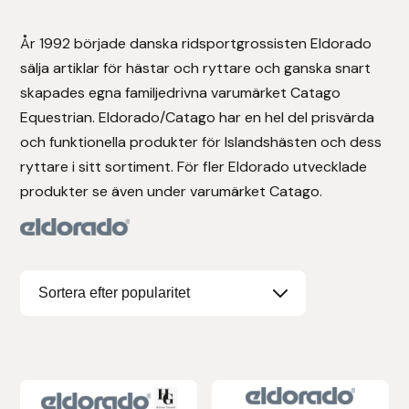
Stigläder
Träning och longering
Ridbyxor, kjolar, overaller mm
Beris Bits
År 1992 började danska ridsportgrossisten Eldorado
sälja artiklar för hästar och ryttare och ganska snart
Vojlockar och schabrak
Tränsdelar och tyglar
Ridjackor, kappor, västar mm
Bocaj
skapades egna familjedrivna varumärket Catago
Equestrian. Eldorado/Catago har en hel del prisvärda
Ridskor och ridstövlar
Boett
och funktionella produkter för Islandshästen och dess
ryttare i sitt sortiment. För fler Eldorado utvecklade
Tävlingskavajer och blusar
Bomber Bits
produkter se även under varumärket Catago.
Väskor, bagar, påsar mm
Borstiq
Bucas
Casco
Catago Equestrian
Charles Owen