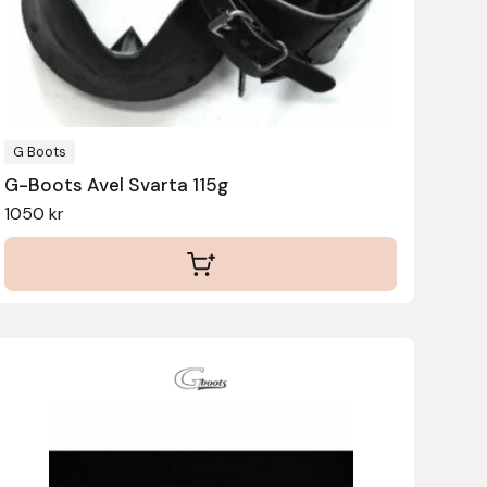
G Boots
G-Boots Avel Svarta 115g
1050
kr
Den
här
produkten
har