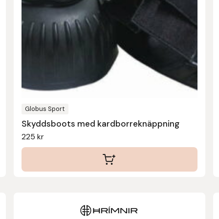
flera
varianter.
De
olika
alternativen
kan
väljas
på
produktsidan
Globus Sport
Skyddsboots med kardborreknäppning
225
kr