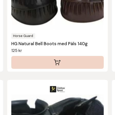
olika
alternativen
kan
väljas
på
produktsidan
Horse Guard
HG Natural Bell Boots med Päls 140g
125
kr
Den
här
produkten
har