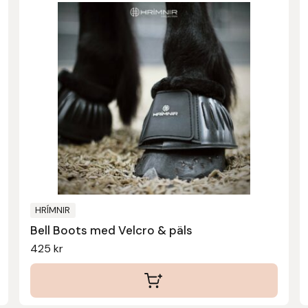
HRÍMNIR
Bell Boots med Velcro & päls
425
kr