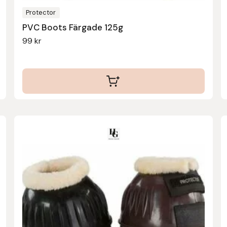
väljas
Protector
på
PVC Boots Färgade 125g
produktsidan
99
kr
Den
här
produkten
har
flera
varianter.
De