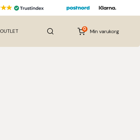
0
OUTLET
Min varukorg