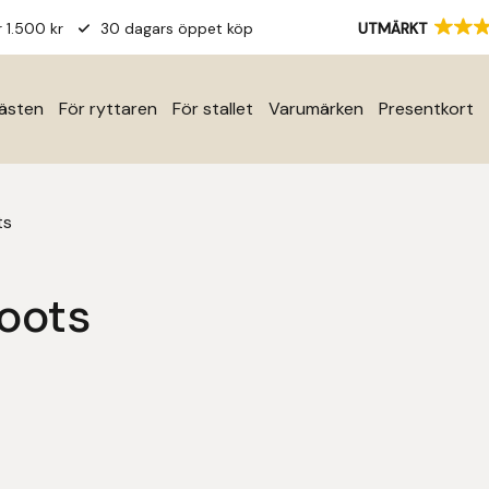
r 1.500 kr
30 dagars öppet köp
UTMÄRKT
hästen
För ryttaren
För stallet
Varumärken
Presentkort
ts
oots