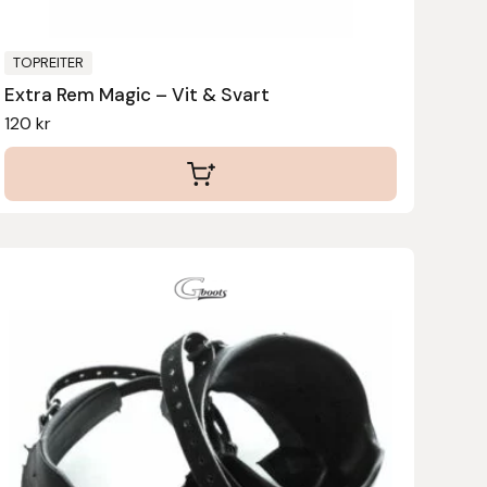
väljas
på
produktsidan
TOPREITER
Extra Rem Magic – Vit & Svart
120
kr