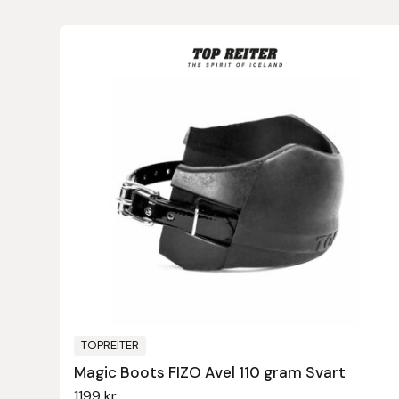
Leovet
Lippo
Lysi Ehf
Metalab
Mias Ridsport
Mountain Horse
Muck Boot Company
TOPREITER
Mustad
Magic Boots FIZO Avel 110 gram Svart
1199
kr