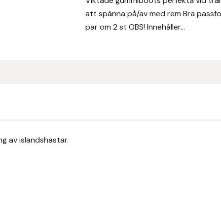
Viktade gummiboots perfekta vid träni
att spänna på/av med rem Bra passfo
par om 2 st OBS! Innehåller...
g av islandshästar.