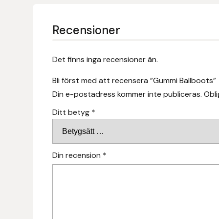
Fager
Recensioner
Fákur Rideudstyr
Fleck
Det finns inga recensioner än.
Bli först med att recensera ”Gummi Ballboots”
Freyja
Din e-postadress kommer inte publiceras.
Obli
Furminator
Ditt betyg
*
G Boots
Din recension
*
Globus Sport
Góa
Gysinge