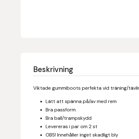
Denni Design
Denni Design / Bomber Bits
Draupnir
Dy’on
Beskrivning
E.A. Mattes
Viktade gummiboots perfekta vid träning/tävlin
Eclipse Biofarmab
Lätt att spänna på/av med rem
Ekholm Nordic
Bra passform
Bra ball/trampskydd
Ekol
Levereras i par om 2 st
OBS! Innehåller inget skadligt bly