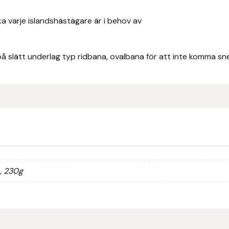
ka varje islandshästägare är i behov av
å slätt underlag typ ridbana, ovalbana för att inte komma s
a, 230g