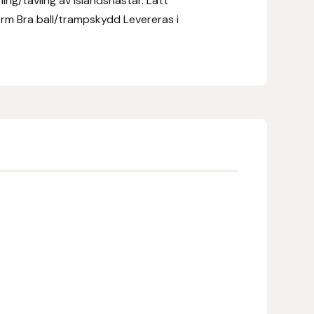
ng/tävling av islandshästar. Lätt
rm Bra ball/trampskydd Levereras i