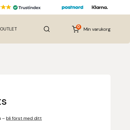
0
OUTLET
Min varukorg
ts
u –
bli först med ditt