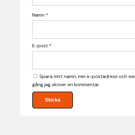
Hansbo Sport
Namn
*
Heller
Hesta Gallery
E-post
*
Horse Guard
HRÍMNIR
Spara mitt namn, min e-postadress och web
gång jag skriver en kommentar.
Iceland Pet
IceTack
IPZV
Islandshästspecialisten