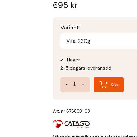
695
kr
Variant
Vita, 230g
I lager
2-5 dagars leveranstid
Gummi
-
+
Köp
Ballboots
mängd
Art. nr
876893-03