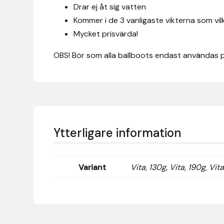
Eldorado
Drar ej åt sig vatten
Kommer i de 3 vanligaste vikterna som vil
Epona bokförlag
Mycket prisvärda!
Equality Line
OBS! Bör som alla ballboots endast användas p
EQUES
EQUES | KINGSLAND
Ytterligare information
Equipage
Eric LeTixerant
Variant
Vita, 130g, Vita, 190g, Vit
Eskadron
Eyjólfur Ísólfsson