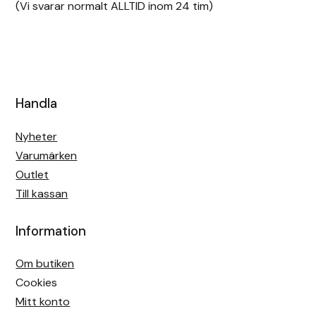
(Vi svarar normalt ALLTID inom 24 tim)
Islensk.is
J&S Saddlery
Källquist Equestrian
Handla
Karlslund
Nyheter
Varumärken
Kidka of Iceland
Outlet
Till kassan
Klisterdekaler.se
Information
Knights
Om butiken
Ky Rotary Bit
Cookies
Mitt konto
Lenanders Grafiska