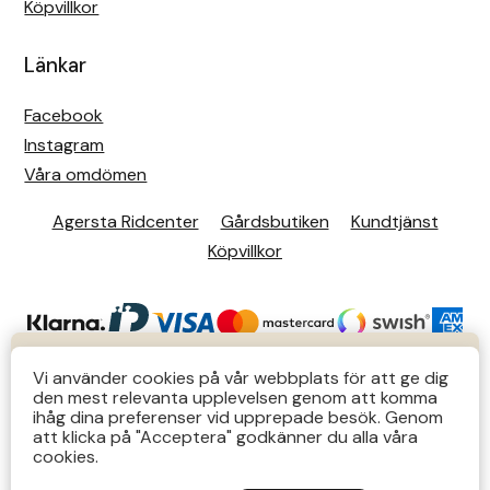
Köpvillkor
Leovet
Länkar
Lippo
Facebook
Instagram
Lysi Ehf
Våra omdömen
Agersta Ridcenter
Gårdsbutiken
Kundtjänst
Metalab
Köpvillkor
Mias Ridsport
Mountain Horse
KUNDTJÄNST
Vi använder cookies på vår webbplats för att ge dig
Muck Boot Company
den mest relevanta upplevelsen genom att komma
Butiks- & telefontider Mån-Tors 12-14 Lör 12-14
ihåg dina preferenser vid upprepade besök. Genom
att klicka på "Acceptera" godkänner du alla våra
övriga tider via e-post: order@agersta.nu
Mustad
© 2026 Agersta.
cookies.