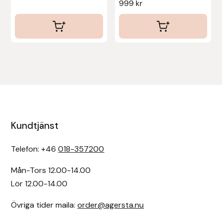
999
kr
Hansbo Sport
Heller
Hesta Gallery
Horse Guard
HRÍMNIR
Kundtjänst
Iceland Pet
Telefon: +46
018-357200
IceTack
Mån-Tors 12.00-14.00
Lör 12.00-14.00
IPZV
Övriga tider maila:
order@agersta.nu
Islandshästspecialisten