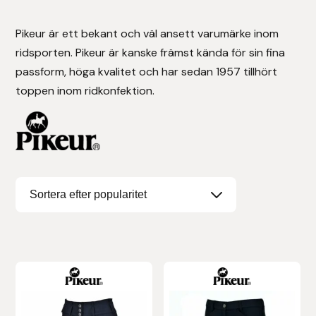
Stigläder
Träning och longering
Ridbyxor, kjolar, overaller mm
Beris Bits
Pikeur är ett bekant och väl ansett varumärke inom
ridsporten. Pikeur är kanske främst kända för sin fina
Vojlockar och schabrak
Tränsdelar och tyglar
Ridjackor, kappor, västar mm
Bocaj
passform, höga kvalitet och har sedan 1957 tillhört
toppen inom ridkonfektion.
Ridskor och ridstövlar
Boett
Tävlingskavajer och blusar
Bomber Bits
Väskor, bagar, påsar mm
Borstiq
Bucas
Casco
Den
Den
Catago Equestrian
här
här
Charles Owen
produkten
produkten