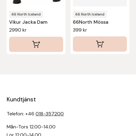
Uhip
66 North Iceland
66 North Iceland
Vikur Jacka Dam
66North Mössa
Uvex
2990
kr
399
kr
Vals
Veredus
Walsh
Werkman Hoofcare
Kundtjänst
Willab
Telefon: +46
018-357200
Wintec
Mån-Tors 12.00-14.00
Lör 12.00-14.00