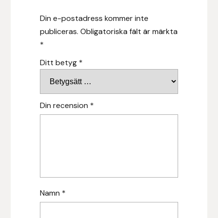
Hansbo Sport
Din e-postadress kommer inte
publiceras.
Obligatoriska fält är märkta
Heller
*
Ditt betyg
*
Hesta Gallery
Horse Guard
Din recension
*
HRÍMNIR
Iceland Pet
IceTack
IPZV
Namn
*
Islandshästspecialisten