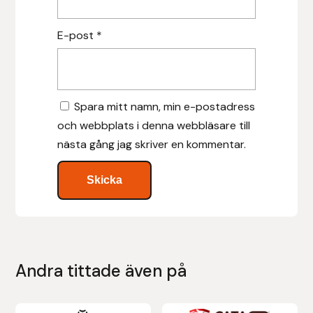
Islensk.is
E-post
*
J&S Saddlery
Källquist Equestrian
Spara mitt namn, min e-postadress
och webbplats i denna webbläsare till
Karlslund
nästa gång jag skriver en kommentar.
Kidka of Iceland
Klisterdekaler.se
Knights
Andra tittade även på
Ky Rotary Bit
Lenanders Grafiska