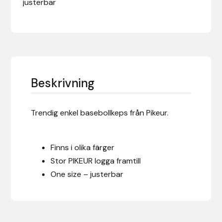
justerbar
Eldorado
Epona bokförlag
Equality Line
EQUES
Beskrivning
EQUES | KINGSLAND
Trendig enkel basebollkeps från Pikeur.
Equipage
Finns i olika färger
Eric LeTixerant
Stor PIKEUR logga framtill
One size – justerbar
Eskadron
Eyjólfur Ísólfsson