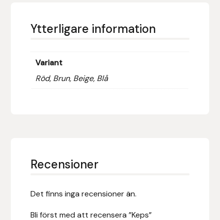
Fager
Ytterligare information
Fákur Rideudstyr
Fleck
Variant
Röd, Brun, Beige, Blå
Freyja
Furminator
G Boots
Globus Sport
Recensioner
Góa
Det finns inga recensioner än.
Gysinge
Bli först med att recensera ”Keps”