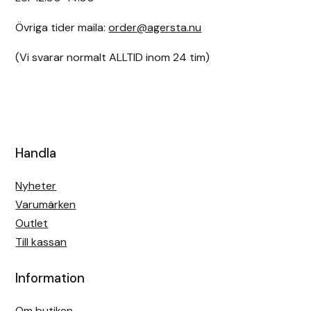
Övriga tider maila:
order@agersta.nu
(Vi svarar normalt ALLTID inom 24 tim)
Handla
Nyheter
Varumärken
Outlet
Till kassan
Information
Om butiken