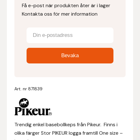
Få e-post när produkten åter är i lager
Kontakta oss för mer information
Denni Design
Denni Design / Bomber Bits
Draupnir
Dy’on
E.A. Mattes
Art. nr
871839
Eclipse Biofarmab
Ekholm Nordic
Trendig enkel basebollkeps från Pikeur. Finns i
Ekol
olika färger Stor PIKEUR logga framtill One size –