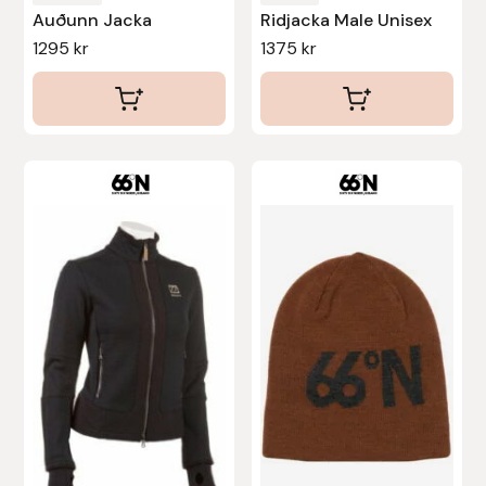
Auðunn Jacka
Ridjacka Male Unisex
Stina Helmersson Bokförlag
1295
kr
1375
kr
Suedwind
Tear-Aid
Tekna
Tidningen Ridsport Island
TöltSaga
TOPREITER
Trikem
Tunahaken