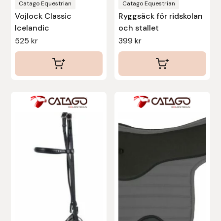
produktsidan
Catago Equestrian
Catago Equestrian
Stina Helmersson Bokförlag
Vojlock Classic
Ryggsäck för ridskolan
Icelandic
och stallet
525
kr
399
kr
Suedwind
Tear-Aid
Tekna
Den
här
Tidningen Ridsport Island
produkten
TöltSaga
har
flera
TOPREITER
varianter.
De
Trikem
olika
alternativen
Tunahaken