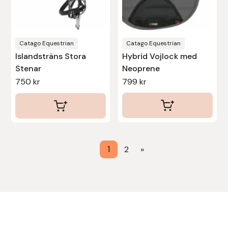
kan
väljas
Uhip
på
produktsidan
Catago Equestrian
Catago Equestrian
Uvex
Islandsträns Stora
Hybrid Vojlock med
Stenar
Neoprene
Vals
750
kr
799
kr
Veredus
Walsh
1
2
»
Werkman Hoofcare
Willab
Wintec