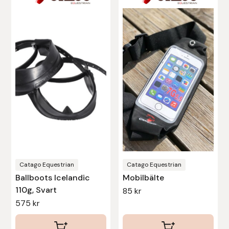
Leovet
Lippo
Lysi Ehf
Metalab
Mias Ridsport
Mountain Horse
Catago Equestrian
Catago Equestrian
Ballboots Icelandic
Mobilbälte
Muck Boot Company
110g, Svart
85
kr
575
kr
Mustad