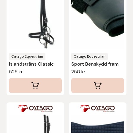
De
Hansbo Sport
olika
Heller
alternativen
kan
Hesta Gallery
väljas
på
Horse Guard
produktsidan
Catago Equestrian
Catago Equestrian
Islandsträns Classic
Sport Benskydd fram
HRÍMNIR
525
kr
250
kr
Iceland Pet
IceTack
Den
IPZV
här
produkten
Islandshästspecialisten
har