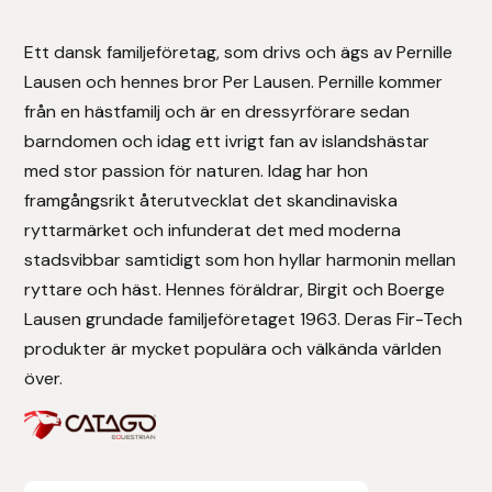
Stigläder
Träning och longering
Ridbyxor, kjolar, overaller mm
Beris Bits
Ett dansk familjeföretag, som drivs och ägs av Pernille
Lausen och hennes bror Per Lausen. Pernille kommer
Vojlockar och schabrak
Tränsdelar och tyglar
Ridjackor, kappor, västar mm
Bocaj
från en hästfamilj och är en dressyrförare sedan
barndomen och idag ett ivrigt fan av islandshästar
Ridskor och ridstövlar
Boett
med stor passion för naturen. Idag har hon
framgångsrikt återutvecklat det skandinaviska
Tävlingskavajer och blusar
Bomber Bits
ryttarmärket och infunderat det med moderna
stadsvibbar samtidigt som hon hyllar harmonin mellan
Väskor, bagar, påsar mm
Borstiq
ryttare och häst. Hennes föräldrar, Birgit och Boerge
Bucas
Lausen grundade familjeföretaget 1963. Deras Fir-Tech
produkter är mycket populära och välkända världen
Casco
över.
Catago Equestrian
Charles Owen