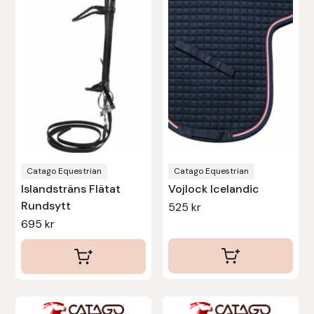
flera
Islensk.is
varianter.
De
J&S Saddlery
olika
alternativen
Källquist Equestrian
kan
väljas
Karlslund
på
produktsidan
Kidka of Iceland
Catago Equestrian
Catago Equestrian
Islandsträns Flätat
Vojlock Icelandic
Rundsytt
Klisterdekaler.se
525
kr
695
kr
Knights
Ky Rotary Bit
Lenanders Grafiska