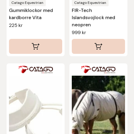
Eldorado
produktsidan
produktsidan
Catago Equestrian
Catago Equestrian
Gummiklockor med
FIR-Tech
Epona bokförlag
kardborre Vita
Islandsvojlock med
neopren
225
kr
Equality Line
999
kr
EQUES
EQUES | KINGSLAND
Den
Den
här
här
Equipage
produkten
produkten
Eric LeTixerant
har
har
flera
flera
Eskadron
varianter.
varianter.
De
De
Eyjólfur Ísólfsson
olika
olika