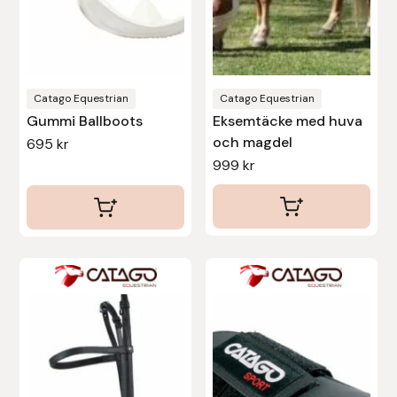
alternativen
alternativen
Fager
kan
kan
väljas
väljas
Fákur Rideudstyr
på
på
produktsidan
produktsidan
Catago Equestrian
Catago Equestrian
Fleck
Gummi Ballboots
Eksemtäcke med huva
och magdel
695
kr
Freyja
999
kr
Furminator
G Boots
Den
Globus Sport
här
produkten
Góa
har
flera
Gysinge
varianter.