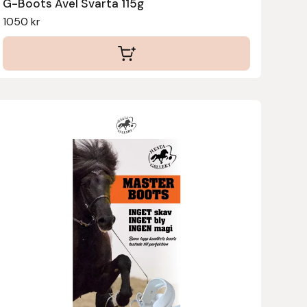
G-Boots Avel Svarta 115g
1050
kr
Den
här
produkten
har
flera
varianter.
De
olika
alternativen
kan