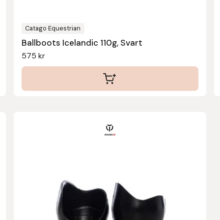
Catago Equestrian
Ballboots Icelandic 110g, Svart
575
kr