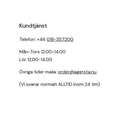
Hansbo Sport
Heller
Kundtjänst
Hesta Gallery
Telefon: +46
018-357200
Mån-Tors 12.00-14.00
Horse Guard
Lör 12.00-14.00
HRÍMNIR
Övriga tider maila:
order@agersta.nu
Iceland Pet
(Vi svarar normalt ALLTID inom 24 tim)
IceTack
IPZV
Islandshästspecialisten