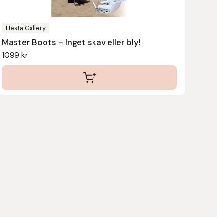
väljas
på
produktsidan
Hesta Gallery
Master Boots – Inget skav eller bly!
1099
kr