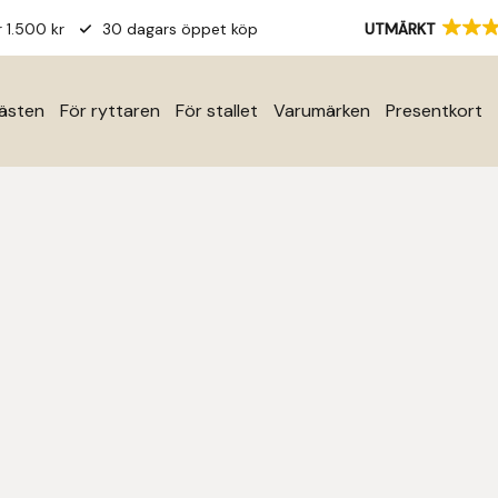
r 1.500 kr
30 dagars öppet köp
UTMÄRKT
hästen
För ryttaren
För stallet
Varumärken
Presentkort