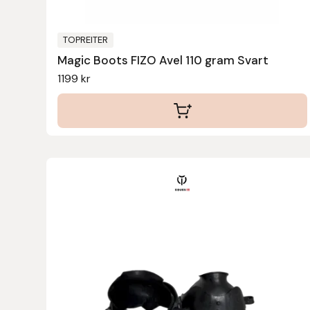
Eldorado
Epona bokförlag
TOPREITER
Magic Boots FIZO Avel 110 gram Svart
Equality Line
1199
kr
EQUES
EQUES | KINGSLAND
Equipage
Eric LeTixerant
Eskadron
Eyjólfur Ísólfsson