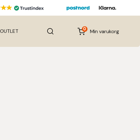
0
OUTLET
Min varukorg