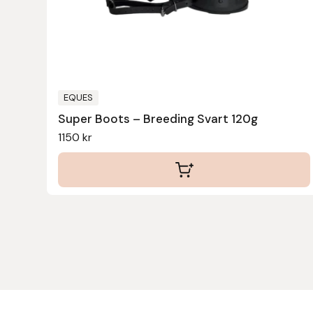
Fager
Fákur Rideudstyr
Fleck
EQUES
Super Boots – Breeding Svart 120g
Freyja
1150
kr
Furminator
G Boots
Globus Sport
Góa
Gysinge