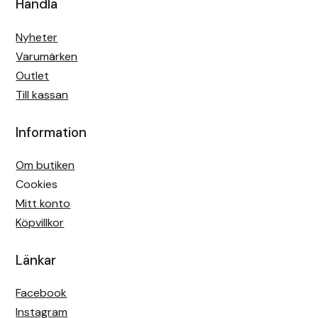
Handla
Fager
Nyheter
Fákur Rideudstyr
Varumärken
Outlet
Fleck
Till kassan
Freyja
Information
Furminator
Om butiken
Cookies
G Boots
Mitt konto
Köpvillkor
Globus Sport
Länkar
Góa
Facebook
Gysinge
Instagram