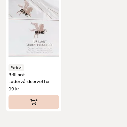
Denni Design
Denni Design / Bomber Bits
Draupnir
Dy’on
Parisol
E.A. Mattes
Brilliant
Lädervårdservetter
Eclipse Biofarmab
99
kr
Ekholm Nordic
Ekol