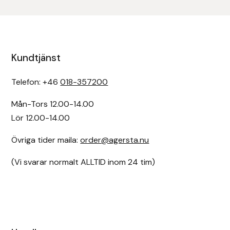
Eldorado
Epona bokförlag
Equality Line
Kundtjänst
EQUES
Telefon: +46
018-357200
Mån-Tors 12.00-14.00
EQUES | KINGSLAND
Lör 12.00-14.00
Equipage
Övriga tider maila:
order@agersta.nu
Eric LeTixerant
(Vi svarar normalt ALLTID inom 24 tim)
Eskadron
Eyjólfur Ísólfsson