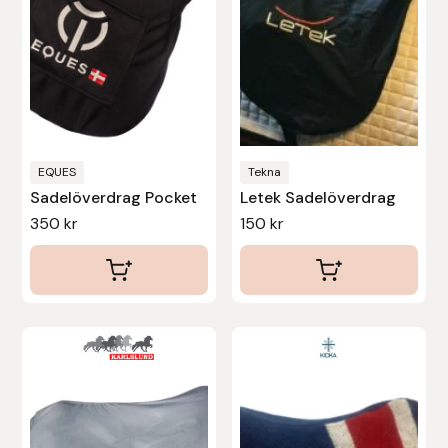
Protector
Redback
Roeckl
Safehorse of Sweden
EQUES
Tekna
Sadelöverdrag Pocket
Letek Sadelöverdrag
350
kr
150
kr
Saltverk
Sigga Ævars
Sivart Bokförlag
Sonnenreiter
Star