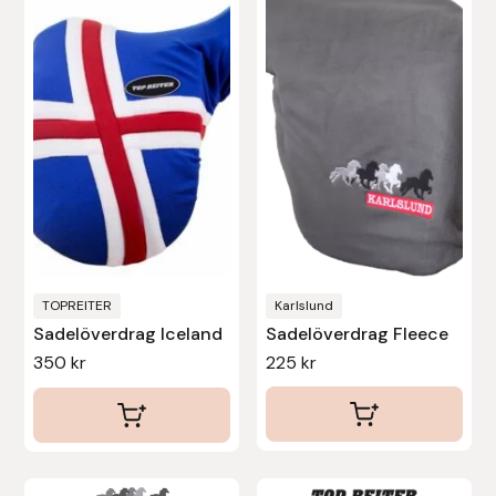
Eldorado
Epona bokförlag
Equality Line
EQUES
EQUES | KINGSLAND
Equipage
TOPREITER
Karlslund
Sadelöverdrag Iceland
Sadelöverdrag Fleece
Eric LeTixerant
350
kr
225
kr
Eskadron
Eyjólfur Ísólfsson