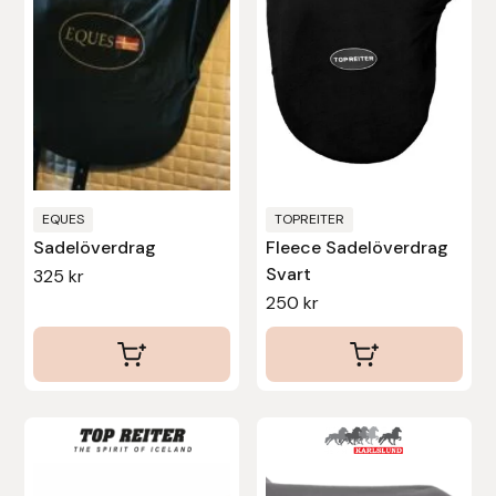
Denni Design
Denni Design / Bomber Bits
Draupnir
Dy’on
EQUES
TOPREITER
Sadelöverdrag
Fleece Sadelöverdrag
Svart
325
kr
E.A. Mattes
250
kr
Eclipse Biofarmab
Ekholm Nordic
Ekol