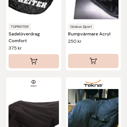
Nammi Godis
Natur & Kultur bokförlag
TOPREITER
Globus Sport
Nyttorp
Sadelöverdrag
Rumpvärmare Acryl
Comfort
250
kr
Parisol
375
kr
PAVO
Pharmakas
Pikeur
Prestige
Professional’s Choice