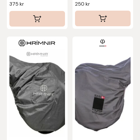
375
kr
250
kr
Islensk.is
J&S Saddlery
Källquist Equestrian
Karlslund
Kidka of Iceland
Klisterdekaler.se
Knights
Ky Rotary Bit
Lenanders Grafiska