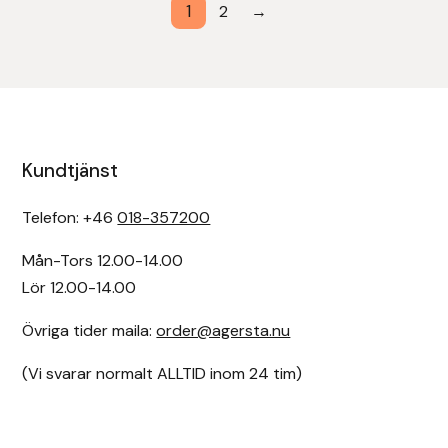
1
2
→
Uhip
Uvex
Vals
Kundtjänst
Veredus
Telefon: +46
018-357200
Walsh
Mån-Tors 12.00-14.00
Lör 12.00-14.00
Werkman Hoofcare
Övriga tider maila:
order@agersta.nu
Willab
(Vi svarar normalt ALLTID inom 24 tim)
Wintec