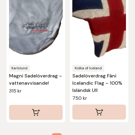
Stina Helmersson Bokförlag
Suedwind
Tear-Aid
Tekna
Karlslund
Kidka of Iceland
Tidningen Ridsport Island
Magni Sadelöverdrag –
Sadelöverdrag Fáni
vattenavvisande!
Icelandic Flag – 100%
TöltSaga
Isländsk Ull
315
kr
750
kr
TOPREITER
Trikem
Tunahaken