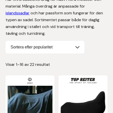
material. Många överdrag är anpassade för
Stigläder
Träning och longering
Ridbyxor, kjolar, overaller mm
Beris Bits
islandssadlar
och har passform som fungerar för den
typen av sadel. Sortimentet passar både för daglig
Vojlockar och schabrak
Tränsdelar och tyglar
Ridjackor, kappor, västar mm
Bocaj
användning i stallet och vid transport till träning,
tävling och turridning.
Ridskor och ridstövlar
Boett
Tävlingskavajer och blusar
Bomber Bits
Väskor, bagar, påsar mm
Borstiq
Visar 1–16 av 22 resultat
Bucas
Casco
Catago Equestrian
Charles Owen