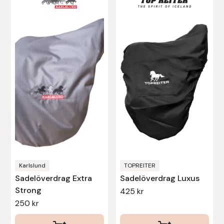
Fager
Fákur Rideudstyr
Fleck
Freyja
Furminator
G Boots
Globus Sport
Karlslund
TOPREITER
Sadelöverdrag Extra
Sadelöverdrag Luxus
Góa
Strong
425
kr
250
kr
Gysinge