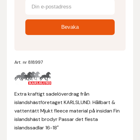
Denni Design
Denni Design / Bomber Bits
Draupnir
Dy’on
Art. nr
818997
E.A. Mattes
Extra kraftigt sadelöverdrag från
Eclipse Biofarmab
islandshästföretaget KARLSLUND. Hållbart &
Ekholm Nordic
vattentätt Mjukt fleece material på insidan Fin
islandshäst brodyr Passar det flesta
Ekol
islandssadlar 16-18″