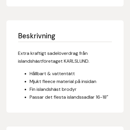
Eldorado
Epona bokförlag
Equality Line
Beskrivning
EQUES
Extra kraftigt sadelöverdrag från
islandshästföretaget KARLSLUND.
EQUES | KINGSLAND
Hållbart & vattentätt
Equipage
Mjukt fleece material på insidan
Fin islandshäst brodyr
Eric LeTixerant
Passar det flesta islandssadlar 16-18″
Eskadron
Eyjólfur Ísólfsson