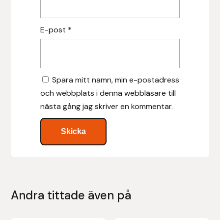
Islensk.is
E-post
*
J&S Saddlery
Källquist Equestrian
Spara mitt namn, min e-postadress
och webbplats i denna webbläsare till
Karlslund
nästa gång jag skriver en kommentar.
Kidka of Iceland
Klisterdekaler.se
Knights
Andra tittade även på
Ky Rotary Bit
Lenanders Grafiska