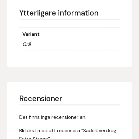
Fager
Ytterligare information
Fákur Rideudstyr
Variant
Fleck
Grå
Freyja
Furminator
G Boots
Recensioner
Globus Sport
Góa
Det finns inga recensioner än.
Bli först med att recensera ”Sadelöverdrag
Gysinge
Extra Strong”