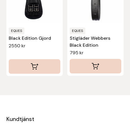
kan
kan
Uhip
väljas
väljas
på
på
Uvex
produktsidan
produktsidan
EQUES
EQUES
Black Edition Gjord
Stigläder Webbers
Vals
Black Edition
2550
kr
795
kr
Veredus
Walsh
Werkman Hoofcare
Willab
Wintec
Kundtjänst