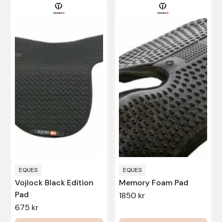
Leovet
Lippo
Lysi Ehf
Metalab
Mias Ridsport
Mountain Horse
EQUES
EQUES
Muck Boot Company
Vojlock Black Edition
Memory Foam Pad
Pad
1850
kr
Mustad
675
kr