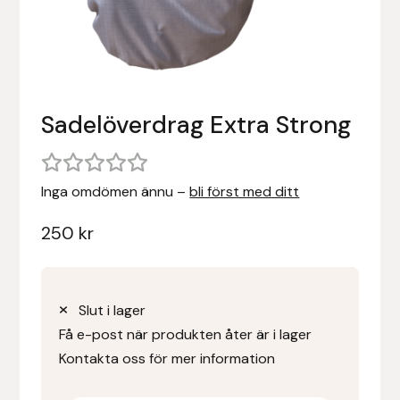
Stigläder
Träning och longering
Ridbyxor, kjolar, overaller mm
Beris Bits
Vojlockar och schabrak
Tränsdelar och tyglar
Ridjackor, kappor, västar mm
Bocaj
Sadelöverdrag Extra Strong
Ridskor och ridstövlar
Boett
Tävlingskavajer och blusar
Bomber Bits
Inga omdömen ännu –
bli först med ditt
Väskor, bagar, påsar mm
Borstiq
250
kr
Bucas
Casco
Slut i lager
Få e-post när produkten åter är i lager
Catago Equestrian
Kontakta oss för mer information
Charles Owen