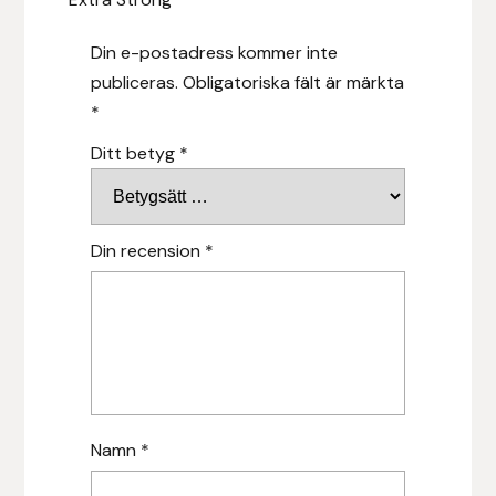
Hansbo Sport
Din e-postadress kommer inte
publiceras.
Obligatoriska fält är märkta
Heller
*
Hesta Gallery
Ditt betyg
*
Horse Guard
Din recension
*
HRÍMNIR
Iceland Pet
IceTack
IPZV
Namn
*
Islandshästspecialisten