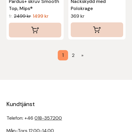
Pardus+ skruv Smooth
Nackskydd med
Top, Mips®
Polokrage
Uhip
fr.
2499
kr
1499
kr
369
kr
Uvex
Vals
1
2
»
Veredus
Walsh
Werkman Hoofcare
Willab
Kundtjänst
Telefon: +46
018-357200
Wintec
Mån-Tors 12.00-14.00