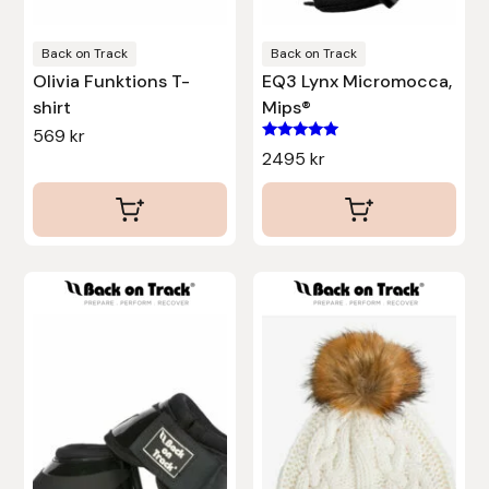
på
på
Hansbo Sport
produktsidan
produktsidan
Back on Track
Back on Track
Olivia Funktions T-
EQ3 Lynx Micromocca,
Heller
shirt
Mips®
569
kr
Hesta Gallery
Betygsatt
2495
kr
5.00
av 5
Horse Guard
HRÍMNIR
Den
Iceland Pet
här
produkten
IceTack
har
flera
IPZV
varianter.
De
Islandshästspecialisten