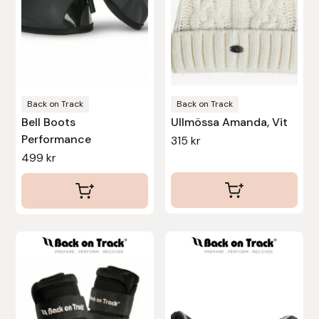
olika
alternativen
Islensk.is
kan
J&S Saddlery
väljas
på
Källquist Equestrian
produktsidan
Back on Track
Back on Track
Bell Boots
Ullmössa Amanda, Vit
Karlslund
Performance
315
kr
499
kr
Kidka of Iceland
Klisterdekaler.se
Den
Knights
här
Ky Rotary Bit
produkten
har
Lenanders Grafiska