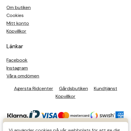
Om butiken
Cookies
Mitt konto
Köpvillkor
Länkar
Facebook
Instagram
Våra omdömen
Agersta Ridcenter
Gårdsbutiken
Kundtjänst
Köpvillkor
KUNDTJÄNST
Vi använder cookies på vår webbplats för att ge dig