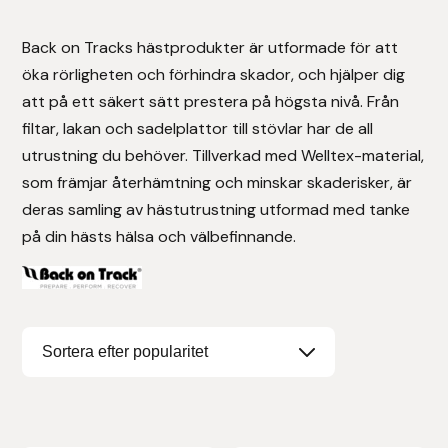
Stigläder
Träning och longering
Ridbyxor, kjolar, overaller mm
Beris Bits
Back on Tracks hästprodukter är utformade för att
öka rörligheten och förhindra skador, och hjälper dig
Vojlockar och schabrak
Tränsdelar och tyglar
Ridjackor, kappor, västar mm
Bocaj
att på ett säkert sätt prestera på högsta nivå. Från
filtar, lakan och sadelplattor till stövlar har de all
Ridskor och ridstövlar
Boett
utrustning du behöver. Tillverkad med Welltex-material,
som främjar återhämtning och minskar skaderisker, är
Tävlingskavajer och blusar
Bomber Bits
deras samling av hästutrustning utformad med tanke
på din hästs hälsa och välbefinnande.
Väskor, bagar, påsar mm
Borstiq
Bucas
Casco
Catago Equestrian
Charles Owen