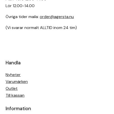
Lör 12.00-14.00
Övriga tider maila:
order@agersta.nu
(Vi svarar normalt ALLTID inom 24 tim)
Handla
Nyheter
Varumärken
Outlet
Till kassan
Information