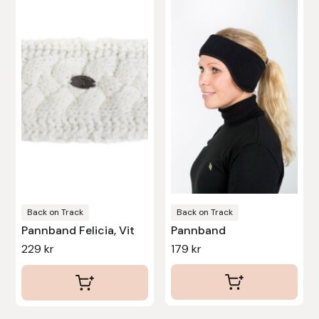
här
Nammi Godis
produkten
har
Natur & Kultur bokförlag
flera
varianter.
Nyttorp
De
olika
Parisol
alternativen
PAVO
kan
väljas
Pharmakas
på
produktsidan
Back on Track
Back on Track
Pikeur
Pannband Felicia, Vit
Pannband
229
kr
179
kr
Prestige
Professional’s Choice