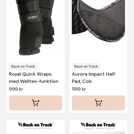
flera
varianter.
Leovet
De
olika
Lippo
alternativen
kan
Lysi Ehf
väljas
på
Metalab
produktsidan
Back on Track
Back on Track
Royal Quick Wraps
Aurora Impact Half
Mias Ridsport
med Welltex-funktion
Pad, Cob
999
kr
1199
kr
Mountain Horse
Muck Boot Company
Mustad
Den