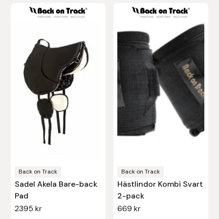
Protector
Redback
Roeckl
Safehorse of Sweden
Saltverk
Sigga Ævars
Sivart Bokförlag
Back on Track
Back on Track
Sadel Akela Bare-back
Hästlindor Kombi Svart
Sonnenreiter
Pad
2-pack
2395
kr
669
kr
Star