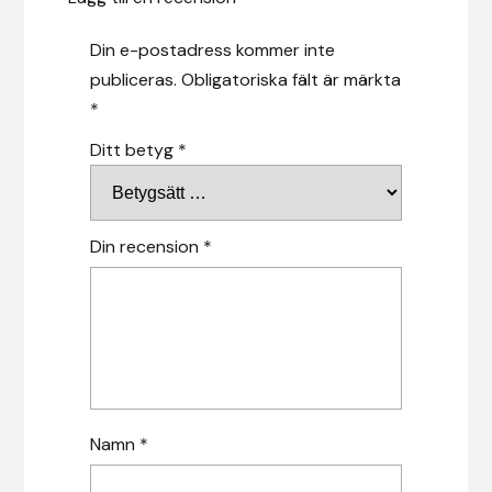
Nammi Godis
Din e-postadress kommer inte
Natur & Kultur bokförlag
publiceras.
Obligatoriska fält är märkta
*
Nyttorp
Ditt betyg
*
Parisol
PAVO
Din recension
*
Pharmakas
Pikeur
Prestige
Namn
*
Professional’s Choice