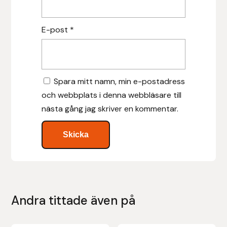
Protector
E-post
*
Redback
Roeckl
Spara mitt namn, min e-postadress
Safehorse of Sweden
och webbplats i denna webbläsare till
nästa gång jag skriver en kommentar.
Saltverk
Sigga Ævars
Sivart Bokförlag
Sonnenreiter
Andra tittade även på
Star