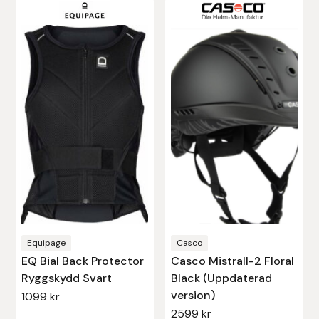
Den
Den
Stina Helmersson Bokförlag
här
här
produkten
produkten
Suedwind
har
har
flera
flera
Tear-Aid
varianter.
varianter.
De
De
Tekna
olika
olika
alternativen
alternativen
Tidningen Ridsport Island
kan
kan
väljas
väljas
TöltSaga
på
på
produktsidan
produktsidan
TOPREITER
Equipage
Casco
EQ Bial Back Protector
Casco Mistrall-2 Floral
Trikem
Ryggskydd Svart
Black (Uppdaterad
version)
1099
kr
2599
kr
Tunahaken