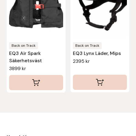
olika
olika
alternativen
alternativen
kan
kan
väljas
väljas
på
på
produktsidan
produktsidan
Back on Track
Back on Track
EQ3 Air Spark
EQ3 Lynx Läder, Mips
Säkerhetsväst
2395
kr
3899
kr