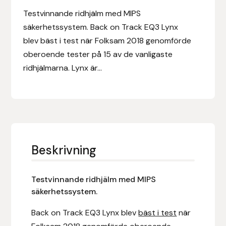
Eldorado
Testvinnande ridhjälm med MIPS
säkerhetssystem. Back on Track EQ3 Lynx
Epona bokförlag
blev bäst i test när Folksam 2018 genomförde
oberoende tester på 15 av de vanligaste
Equality Line
ridhjälmarna. Lynx är...
EQUES
EQUES | KINGSLAND
Equipage
Beskrivning
Eric LeTixerant
Testvinnande ridhjälm med MIPS
Eskadron
säkerhetssystem.
Eyjólfur Ísólfsson
Back on Track EQ3 Lynx blev
bäst i test
när