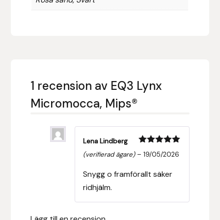
Leovet
Lippo
Lysi Ehf
1 recension av
EQ3 Lynx
Metalab
Micromocca, Mips®
Mias Ridsport
Lena Lindberg
Mountain Horse
Betygsatt
5
(verifierad ägare)
–
19/05/2026
av 5
Snygg o framförallt säker
Muck Boot Company
ridhjälm.
Mustad
Lägg till en recension