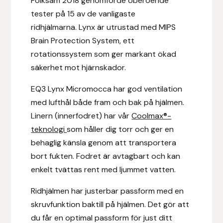
Folksam 2018 genomförde oberoende
Fager
tester på 15 av de vanligaste
ridhjälmarna. Lynx är utrustad med MIPS
Fákur Rideudstyr
Brain Protection System, ett
rotationssystem som ger markant ökad
Fleck
säkerhet mot hjärnskador.
Freyja
EQ3 Lynx Micromocca har god ventilation
med lufthål både fram och bak på hjälmen.
Furminator
Linern (innerfodret) har vår
Coolmax®-
teknologi
som håller dig torr och ger en
G Boots
behaglig känsla genom att transportera
bort fukten. Fodret är avtagbart och kan
Globus Sport
enkelt tvättas rent med ljummet vatten.
Góa
Ridhjälmen har justerbar passform med en
skruvfunktion baktill på hjälmen. Det gör att
Gysinge
du får en optimal passform för just ditt