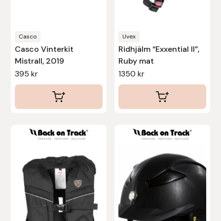
väljas
väljas
på
på
produktsidan
produktsidan
Casco
Uvex
Casco Vinterkit
Ridhjälm “Exxential II”,
Mistrall, 2019
Ruby mat
395
kr
1350
kr
Den
Den
här
här
produkten
produkten
har
har
flera
flera
varianter.
varianter.
De
De