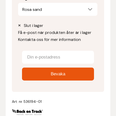
Rosa sand
Denni Design
Denni Design / Bomber Bits
Slut i lager
Få e-post när produkten åter är i lager
Draupnir
Kontakta oss för mer information
Dy’on
E.A. Mattes
Eclipse Biofarmab
Ekholm Nordic
Art. nr
536194-01
Ekol