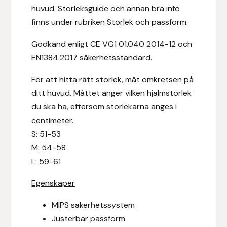
huvud. Storleksguide och annan bra info
Hansbo Sport
finns under rubriken Storlek och passform.
Heller
Godkänd enligt CE VG1 01.040 2014-12 och
EN1384.2017 säkerhetsstandard.
Hesta Gallery
För att hitta rätt storlek, mät omkretsen på
Horse Guard
ditt huvud. Måttet anger vilken hjälmstorlek
du ska ha, eftersom storlekarna anges i
HRÍMNIR
centimeter.
S: 51-53
Iceland Pet
M: 54-58
L: 59-61
IceTack
Egenskaper
IPZV
MIPS säkerhetssystem
Justerbar passform
Islandshästspecialisten