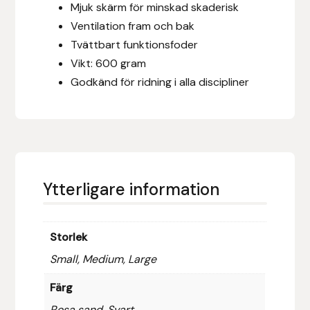
Mjuk skärm för minskad skaderisk
Ventilation fram och bak
Islensk.is
Tvättbart funktionsfoder
J&S Saddlery
Vikt: 600 gram
Godkänd för ridning i alla discipliner
Källquist Equestrian
Karlslund
Kidka of Iceland
Ytterligare information
Klisterdekaler.se
Storlek
Knights
Small, Medium, Large
Ky Rotary Bit
Färg
Rosa sand, Svart
Lenanders Grafiska