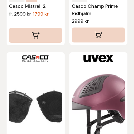
Casco Mistrall 2
Casco Champ Prime
Ridhjälm
fr.
2599
kr
1799
kr
2999
kr
Den
Den
här
här
produkten
produkten
har
har
flera
flera
varianter.
varianter.
De
De
olika
olika
alternativen
alternativen
kan
kan