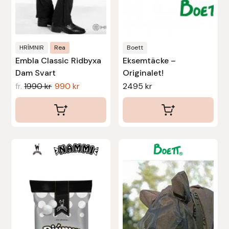
kan
kan
väljas
väljas
på
på
produktsidan
produktsidan
HRÍMNIR
Rea
Boett
Embla Classic Ridbyxa
Eksemtäcke –
Dam Svart
Originalet!
fr.
1990
kr
990
kr
2495
kr
Den
här
produkten
har
flera
varianter.