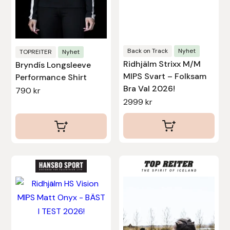
kan
kan
Islensk.is
väljas
väljas
på
på
J&S Saddlery
produktsidan
produktsidan
Back on Track
Nyhet
TOPREITER
Nyhet
Ridhjälm Strixx M/M
Bryndís Longsleeve
Källquist Equestrian
MIPS Svart – Folksam
Performance Shirt
Bra Val 2026!
790
kr
Karlslund
2999
kr
Kidka of Iceland
Klisterdekaler.se
Den
Den
Knights
här
här
produkten
produkten
Ky Rotary Bit
har
har
flera
flera
Lenanders Grafiska