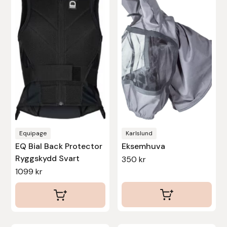
har
flera
varianter.
De
olika
alternativen
kan
väljas
på
produktsidan
Equipage
Karlslund
EQ Bial Back Protector
Eksemhuva
Ryggskydd Svart
350
kr
1099
kr