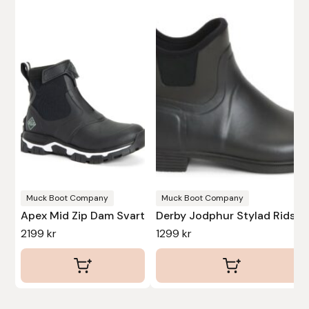
produkten
produkten
har
har
flera
flera
varianter.
varianter.
De
De
olika
olika
alternativen
alternativen
kan
kan
väljas
väljas
på
på
produktsidan
produktsidan
Muck Boot Company
Muck Boot Company
Apex Mid Zip Dam Svart
Derby Jodphur Stylad Ridsko
2199
kr
1299
kr