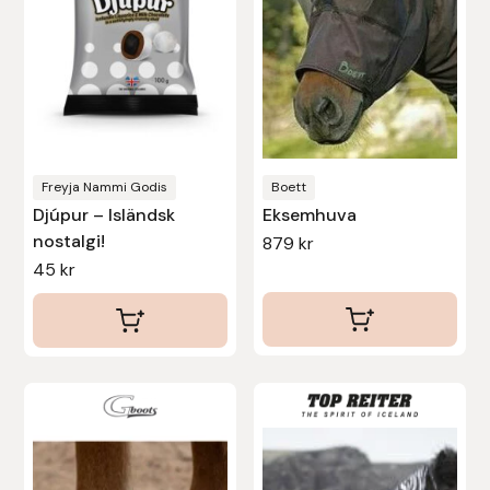
De
olika
alternativen
kan
väljas
på
produktsidan
Freyja Nammi Godis
Boett
Djúpur – Isländsk
Eksemhuva
nostalgi!
879
kr
45
kr
Den
Den
här
här
produkten
produkten