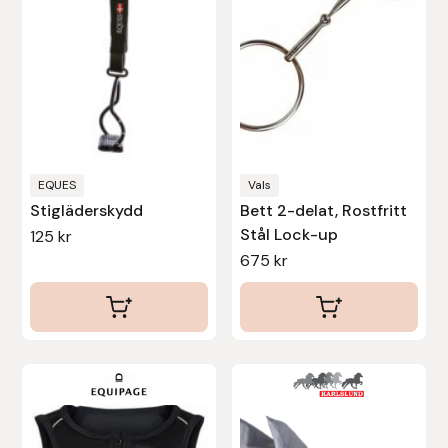
De
olika
alternativen
kan
väljas
på
produktsidan
EQUES
Vals
Stigläderskydd
Bett 2-delat, Rostfritt
Stål Lock-up
125
kr
675
kr
Den
här
produkten