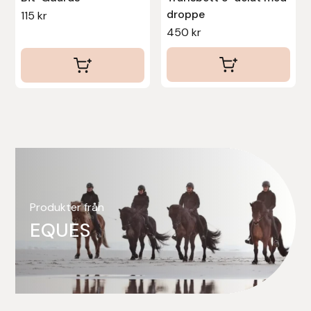
droppe
115
kr
450
kr
Produkter från
EQUES