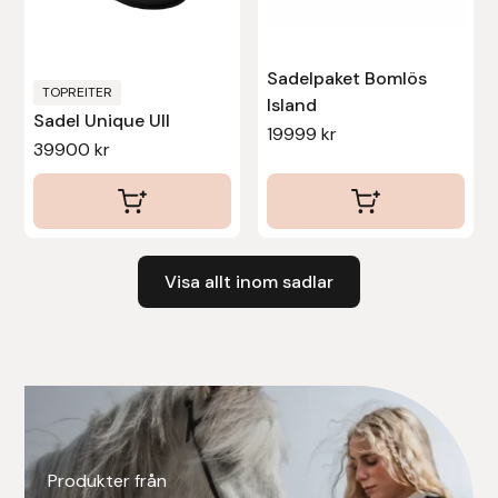
väljas
på
Sadelpaket Bomlös
produktsidan
TOPREITER
Island
Sadel Unique Ull
19999
kr
39900
kr
Visa allt inom sadlar
Produkter från