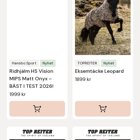
varianter.
varianter.
De
De
Leovet
olika
olika
alternativen
alternativen
Lippo
kan
kan
väljas
väljas
Lysi Ehf
på
på
produktsidan
produktsidan
Metalab
Hansbo Sport
Nyhet
TOPREITER
Nyhet
Ridhjälm HS Vision
Eksemtäcke Leopard
MIPS Matt Onyx –
1899
kr
Mias Ridsport
BÄST I TEST 2026!
1999
kr
Mountain Horse
Muck Boot Company
Mustad
Den