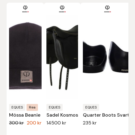
Den
här
produkten
har
flera
varianter.
De
olika
alternativen
kan
väljas
på
produktsidan
EQUES
Rea
EQUES
EQUES
Mössa Beanie
Sadel Kosmos
Quarter Boots Svarta
Det
Det
300
kr
200
kr
14500
kr
235
kr
ursprungliga
nuvarande