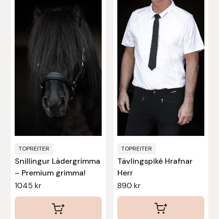
här
Nammi Godis
produkten
har
Natur & Kultur bokförlag
flera
varianter.
Nyttorp
De
Parisol
olika
alternativen
PAVO
kan
väljas
Pharmakas
på
produktsidan
TOPREITER
TOPREITER
Pikeur
Snillingur Lädergrimma
Tävlingspiké Hrafnar
– Premium grimma!
Herr
Prestige
1045
kr
890
kr
Professional’s Choice