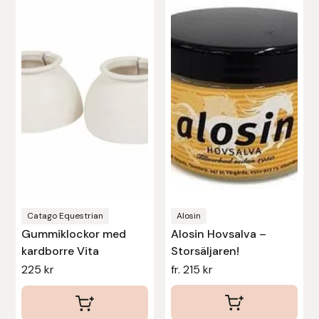
här
här
produkten
produkten
har
har
flera
flera
varianter.
varianter.
De
De
olika
olika
alternativen
alternativen
kan
kan
väljas
väljas
på
på
produktsidan
produktsidan
Catago Equestrian
Alosin
Gummiklockor med
Alosin Hovsalva –
kardborre Vita
Storsäljaren!
225
kr
fr.
215
kr