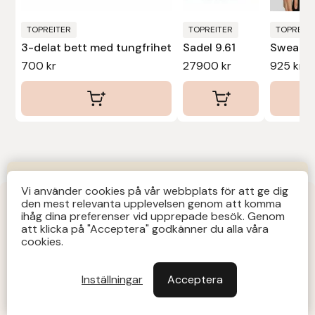
på
på
på
produktsidan
produktsidan
produkt
TOPREITER
TOPREITER
TOPREITE
Sadel 9.61
3-delat bett med tungfrihet
Sweatsh
27900
kr
700
kr
925
kr
KUNDTJÄNST
Vi använder cookies på vår webbplats för att ge dig
den mest relevanta upplevelsen genom att komma
Butiks- & telefontider Mån-Tors 12-14 Lör 12-14
ihåg dina preferenser vid upprepade besök. Genom
att klicka på "Acceptera" godkänner du alla våra
övriga tider via e-post: order@agersta.nu
OUTLET 20-70% RABATT
cookies.
Till OUTLET>>
Inställningar
Acceptera
Den
här
Stäng