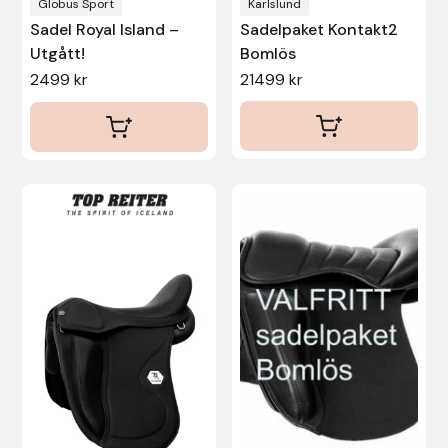
produktsidan
Globus Sport
Karlslund
Sadel Royal Island –
Sadelpaket Kontakt2
Utgått!
Bomlös
2499
kr
21499
kr
Den
här
produkten
har
flera
varianter.
De
olika
alternativen
kan