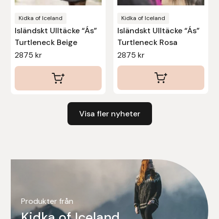
Kidka of Iceland
Kidka of Iceland
Uhip
Isländskt Ulltäcke “Ás”
Isländskt Ulltäcke “Ás”
Turtleneck Beige
Turtleneck Rosa
Uvex
2875
kr
2875
kr
Vals
Veredus
Visa fler nyheter
Walsh
Werkman Hoofcare
Willab
Wintec
Produkter från
Kidka of Iceland