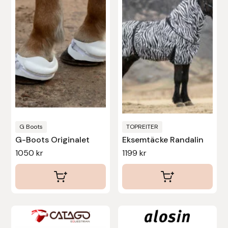
har
har
flera
flera
varianter.
varianter.
De
De
olika
olika
alternativen
alternativen
kan
kan
väljas
väljas
på
på
produktsidan
produktsidan
G Boots
TOPREITER
G-Boots Originalet
Eksemtäcke Randalin
1050
kr
1199
kr
Den
Den