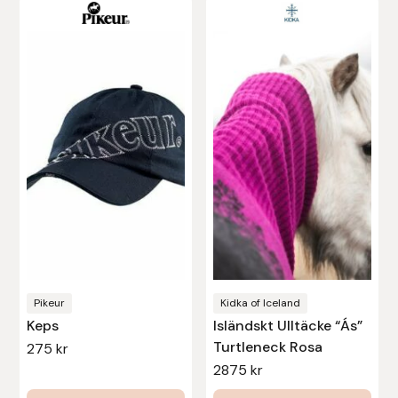
Den
här
produkten
har
flera
varianter.
De
olika
alternativen
kan
väljas
på
produktsidan
Pikeur
Kidka of Iceland
Keps
Isländskt Ulltäcke “Ás”
Turtleneck Rosa
275
kr
2875
kr