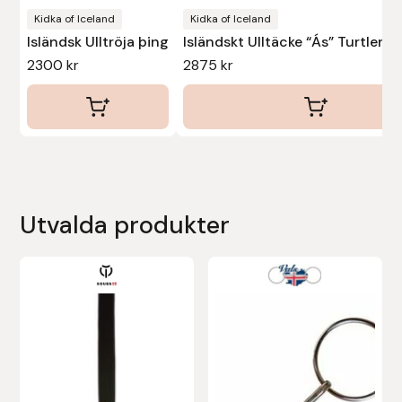
produktsidan
Kidka of Iceland
Kidka of Iceland
Isländsk Ulltröja þing
Isländskt Ulltäcke “Ás” Turtlene
2300
kr
2875
kr
Utvalda produkter
Den
här
produkten
har
flera
varianter.