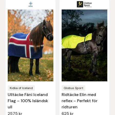
Stina Helmersson Bokförlag
Suedwind
Tear-Aid
Tekna
Tidningen Ridsport Island
TöltSaga
TOPREITER
Kidka of Iceland
Globus Sport
Ulltäcke Fáni Iceland
Ridtäcke Elin med
Trikem
Flag – 100% Isländsk
reflex – Perfekt för
ull
ridturen
Tunahaken
2575
kr
625
kr