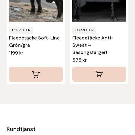
kan
väljas
på
produktsidan
TOPREITER
TOPREITER
Fleecetäcke Soft-Line
Fleecetäcke Anti-
Grön/grå
Sweat –
Säsongsfärger!
1199
kr
575
kr
Kundtjänst