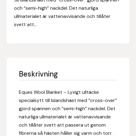
Eldorado
och “semi-high” nackdel. Det naturliga
ullmaterialet är vattenavvisande och tillåter
Epona bokförlag
svett att...
Equality Line
EQUES
EQUES | KINGSLAND
Beskrivning
Equipage
Eques Wool Blanket – Lyxigt ulltäcke
Eric LeTixerant
specialsytt till Islandshäst med “cross-over”
gjord spännen och “semi-high” nackdel. Det
Eskadron
naturliga ullmaterialet är vattenavvisande
och tillåter svett att passera ut genom
Eyjólfur Ísólfsson
fibrerna så hästen håller sig varm och torr.