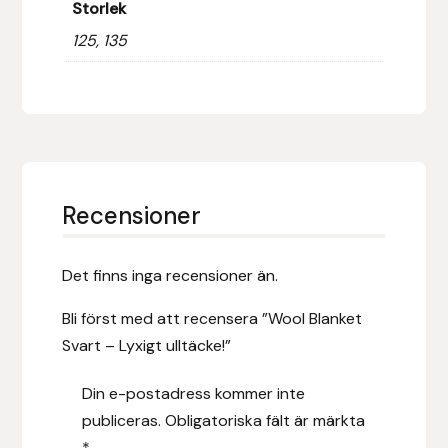
Storlek
Islensk.is
125, 135
J&S Saddlery
Källquist Equestrian
Karlslund
Recensioner
Kidka of Iceland
Det finns inga recensioner än.
Klisterdekaler.se
Bli först med att recensera ”Wool Blanket
Svart – Lyxigt ulltäcke!”
Knights
Din e-postadress kommer inte
Ky Rotary Bit
publiceras.
Obligatoriska fält är märkta
*
Lenanders Grafiska