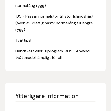
normallång rygg)
Hansbo Sport
135 = Passar normalstor till stor Islandshäst
Heller
(även ev. kraftig häst? normallång till längre
rygg)
Hesta Gallery
Tvättips!
Horse Guard
Handtvätt eller ullprogram 30°C. Använd
tvättmedel lämpligt för ull.
HRÍMNIR
Iceland Pet
IceTack
Ytterligare information
IPZV
Islandshästspecialisten