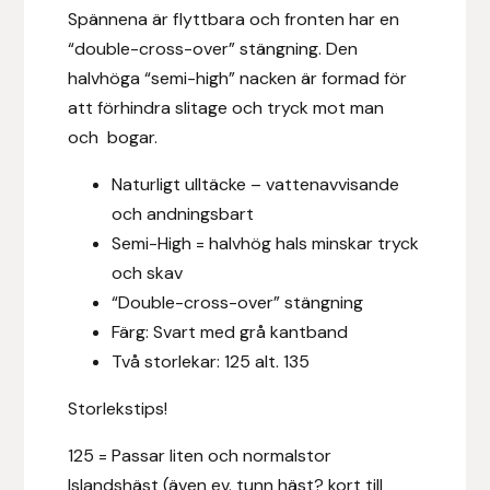
Spännena är flyttbara och fronten har en
Fager
“double-cross-over” stängning. Den
Fákur Rideudstyr
halvhöga “semi-high” nacken är formad för
att förhindra slitage och tryck mot man
Fleck
och bogar.
Naturligt ulltäcke – vattenavvisande
Freyja
och andningsbart
Furminator
Semi-High = halvhög hals minskar tryck
och skav
G Boots
“Double-cross-over” stängning
Färg: Svart med grå kantband
Globus Sport
Två storlekar: 125 alt. 135
Storlekstips!
Góa
125 = Passar liten och normalstor
Gysinge
Islandshäst (även ev. tunn häst? kort till