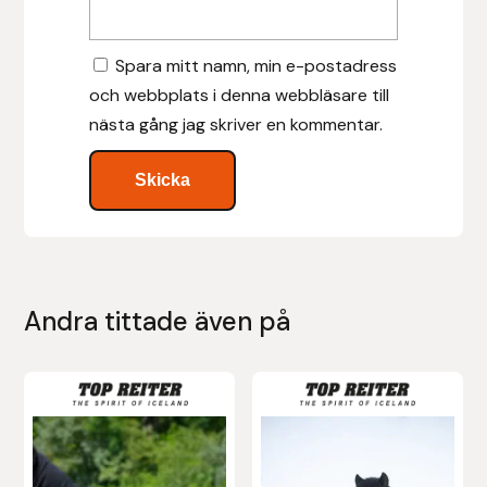
Nammi Godis
Spara mitt namn, min e-postadress
Natur & Kultur bokförlag
och webbplats i denna webbläsare till
Nyttorp
nästa gång jag skriver en kommentar.
Parisol
PAVO
Pharmakas
Andra tittade även på
Pikeur
Den
Prestige
här
produkten
Professional’s Choice
har