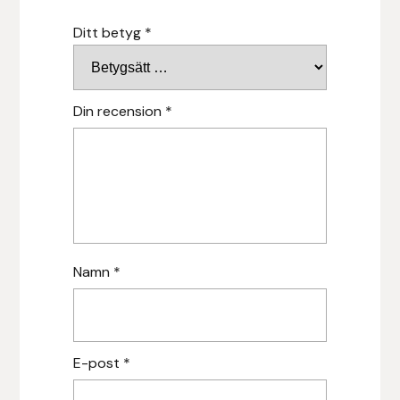
Ditt betyg
*
Leovet
Lippo
Din recension
*
Lysi Ehf
Metalab
Mias Ridsport
Namn
*
Mountain Horse
Muck Boot Company
E-post
*
Mustad