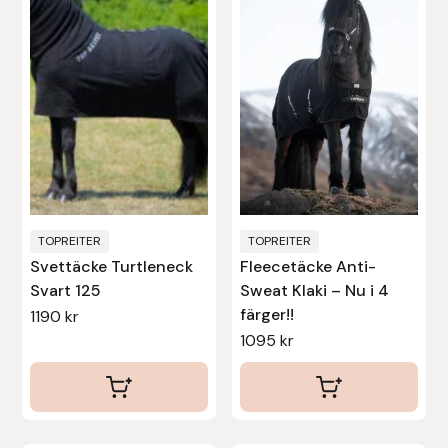
Protector
flera
varianter.
Redback
De
olika
Roeckl
alternativen
kan
Safehorse of Sweden
väljas
på
Saltverk
produktsidan
TOPREITER
TOPREITER
Svettäcke Turtleneck
Fleecetäcke Anti-
Sigga Ævars
Svart 125
Sweat Klaki – Nu i 4
färger!!
1190
kr
Sivart Bokförlag
1095
kr
Sonnenreiter
Star