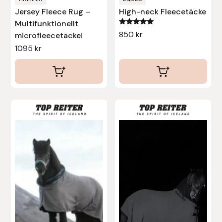
Jersey Fleece Rug –
High-neck Fleecetäcke
Multifunktionellt
Betygsatt
850
kr
microfleecetäcke!
5.00
av 5
1095
kr
Den
här
produkten
har
flera
varianter.
De
olika
alternativen