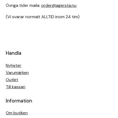
Övriga tider maila:
order@agersta.nu
Uhip
(Vi svarar normalt ALLTID inom 24 tim)
Uvex
Vals
Veredus
Handla
Walsh
Nyheter
Varumärken
Werkman Hoofcare
Outlet
Till kassan
Willab
Information
Wintec
Om butiken