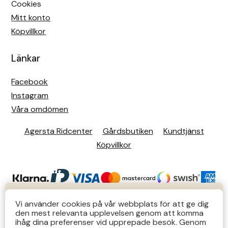
Cookies
Mitt konto
Köpvillkor
Länkar
Facebook
Instagram
Våra omdömen
Agersta Ridcenter
Gårdsbutiken
Kundtjänst
Köpvillkor
KUNDTJÄNST
Vi använder cookies på vår webbplats för att ge dig
den mest relevanta upplevelsen genom att komma
Butiks- & telefontider Mån-Tors 12-14 Lör 12-14
ihåg dina preferenser vid upprepade besök. Genom