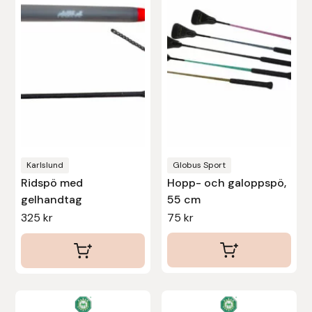
flera
varianter.
Leovet
De
olika
Lippo
alternativen
Lysi Ehf
kan
väljas
Metalab
på
produktsidan
Karlslund
Globus Sport
Mias Ridsport
Ridspö med
Hopp- och galoppspö,
gelhandtag
55 cm
Mountain Horse
325
kr
75
kr
Muck Boot Company
Mustad
Den