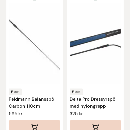
Nammi Godis
här
produkten
Natur & Kultur bokförlag
har
flera
Nyttorp
varianter.
De
Parisol
olika
alternativen
PAVO
kan
väljas
Pharmakas
på
produktsidan
Pikeur
Fleck
Fleck
Feldmann Balansspö
Delta Pro Dressyrspö
Carbon 110cm
med nylongrepp
Prestige
595
kr
325
kr
Professional’s Choice