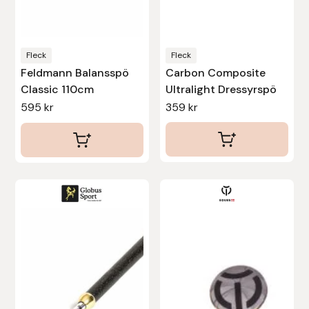
väljas
väljas
Hansbo Sport
på
på
produktsidan
produktsidan
Heller
Fleck
Fleck
Feldmann Balansspö
Carbon Composite
Classic 110cm
Ultralight Dressyrspö
Hesta Gallery
595
kr
359
kr
Horse Guard
HRÍMNIR
Den
Iceland Pet
här
IceTack
produkten
har
IPZV
flera
varianter.
Islandshästspecialisten
De