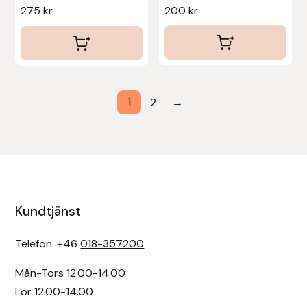
275
kr
200
kr
Stina Helmersson Bokförlag
Suedwind
Tear-Aid
1
2
→
Tekna
Tidningen Ridsport Island
TöltSaga
Kundtjänst
TOPREITER
Telefon: +46
018-357200
Trikem
Mån-Tors 12.00-14.00
Lör 12.00-14.00
Tunahaken