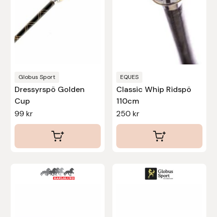
olika
Islensk.is
alternativen
kan
J&S Saddlery
väljas
på
Källquist Equestrian
produktsidan
Globus Sport
EQUES
Dressyrspö Golden
Classic Whip Ridspö
Karlslund
Cup
110cm
99
kr
250
kr
Kidka of Iceland
Klisterdekaler.se
Knights
Den
här
Ky Rotary Bit
produkten
har
Lenanders Grafiska