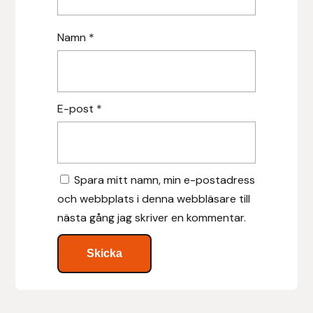
Islensk.is
Namn
*
J&S Saddlery
Källquist Equestrian
E-post
*
Karlslund
Kidka of Iceland
Spara mitt namn, min e-postadress
och webbplats i denna webbläsare till
Klisterdekaler.se
nästa gång jag skriver en kommentar.
Knights
Ky Rotary Bit
Lenanders Grafiska