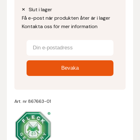
Slut i lager
Denni Design
Få e-post när produkten åter är i lager
Kontakta oss för mer information
Denni Design / Bomber Bits
Draupnir
Dy’on
E.A. Mattes
Eclipse Biofarmab
Art. nr
867663-01
Ekholm Nordic
Ekol