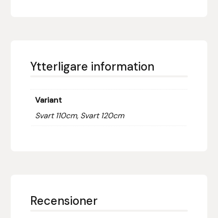
Fager
Fákur Rideudstyr
Fleck
Ytterligare information
Freyja
Variant
Furminator
Svart 110cm, Svart 120cm
G Boots
Globus Sport
Góa
Recensioner
Gysinge