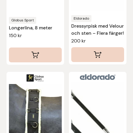
väljas
Protector
på
Eldorado
produktsidan
Globus Sport
Redback
Dressyrpisk med Velour
Longerlina, 8 meter
och sten – Flera färger!
150
kr
Roeckl
200
kr
Safehorse of Sweden
Saltverk
Den
Den
Sigga Ævars
här
här
produkten
produkten
Sivart Bokförlag
har
har
flera
flera
Sonnenreiter
varianter.
varianter.
De
De
Star