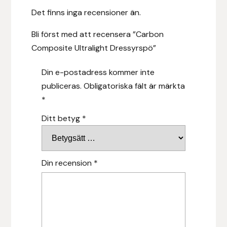
Det finns inga recensioner än.
Hansbo Sport
Bli först med att recensera ”Carbon
Heller
Composite Ultralight Dressyrspö”
Hesta Gallery
Din e-postadress kommer inte
publiceras.
Obligatoriska fält är märkta
Horse Guard
*
HRÍMNIR
Ditt betyg
*
Iceland Pet
Din recension
*
IceTack
IPZV
Islandshästspecialisten