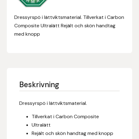
Eldorado
Dressyrspö i lättviktsmaterial. Tillverkat i Carbon
Epona bokförlag
Composite Ultralätt Rejält och skön handtag
Equality Line
med knopp
EQUES
EQUES | KINGSLAND
Equipage
Beskrivning
Eric LeTixerant
Dressyrspö i lättviktsmaterial.
Eskadron
Tillverkat i Carbon Composite
Ultralätt
Eyjólfur Ísólfsson
Rejält och skön handtag med knopp