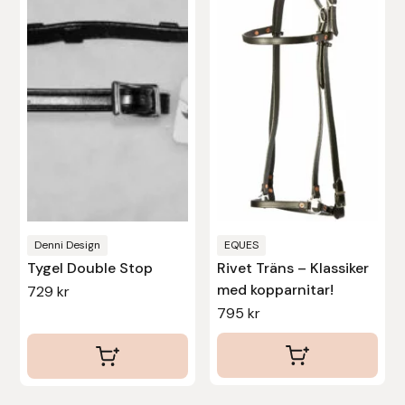
har
har
flera
flera
varianter.
varianter.
De
De
olika
olika
alternativen
alternativen
kan
kan
väljas
väljas
på
på
produktsidan
produktsidan
Denni Design
EQUES
Tygel Double Stop
Rivet Träns – Klassiker
med kopparnitar!
729
kr
795
kr