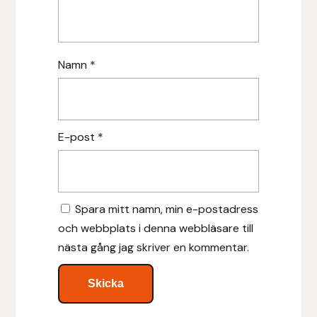
Leovet
Namn
*
Lippo
Lysi Ehf
E-post
*
Metalab
Mias Ridsport
Spara mitt namn, min e-postadress
Mountain Horse
och webbplats i denna webbläsare till
nästa gång jag skriver en kommentar.
Muck Boot Company
Mustad