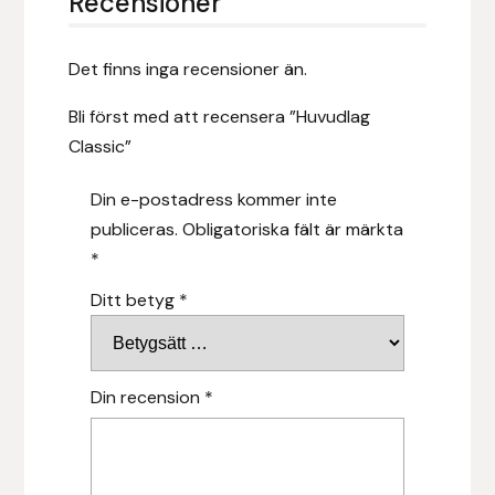
Recensioner
Islensk.is
Det finns inga recensioner än.
J&S Saddlery
Bli först med att recensera ”Huvudlag
Classic”
Källquist Equestrian
Din e-postadress kommer inte
Karlslund
publiceras.
Obligatoriska fält är märkta
*
Kidka of Iceland
Ditt betyg
*
Klisterdekaler.se
Knights
Din recension
*
Ky Rotary Bit
Lenanders Grafiska