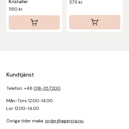
Kristaller
375
kr
1150
kr
Kundtjänst
Telefon: +46
018-357200
Mån-Tors 12.00-14.00
Lör 12.00-14.00
Övriga tider maila:
order@agersta.nu