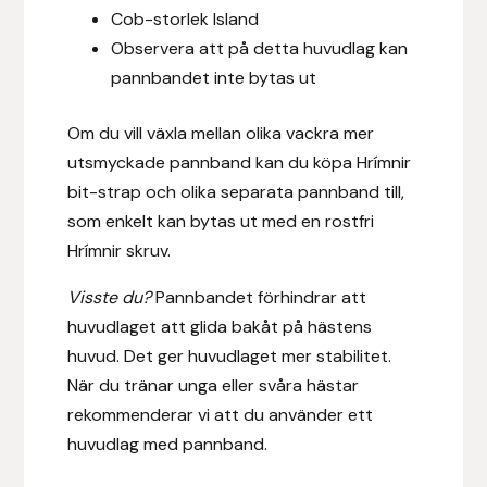
Cob-storlek Island
Fager
Observera att på detta huvudlag kan
Fákur Rideudstyr
pannbandet inte bytas ut
Fleck
Om du vill växla mellan olika vackra mer
utsmyckade pannband kan du köpa Hrímnir
Freyja
bit-strap och olika separata pannband till,
som enkelt kan bytas ut med en rostfri
Furminator
Hrímnir skruv.
G Boots
Visste du?
Pannbandet förhindrar att
huvudlaget att glida bakåt på hästens
Globus Sport
huvud. Det ger huvudlaget mer stabilitet.
När du tränar unga eller svåra hästar
Góa
rekommenderar vi att du använder ett
huvudlag med pannband.
Gysinge