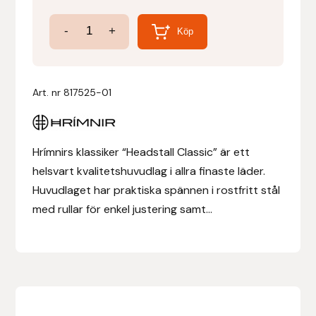
Huvudlag
-
+
Denni Design
Köp
Classic
mängd
Denni Design / Bomber Bits
Art. nr
817525-01
Draupnir
Dy’on
Hrímnirs klassiker “Headstall Classic” är ett
helsvart kvalitetshuvudlag i allra finaste läder.
E.A. Mattes
Huvudlaget har praktiska spännen i rostfritt stål
med rullar för enkel justering samt...
Eclipse Biofarmab
Ekholm Nordic
Ekol