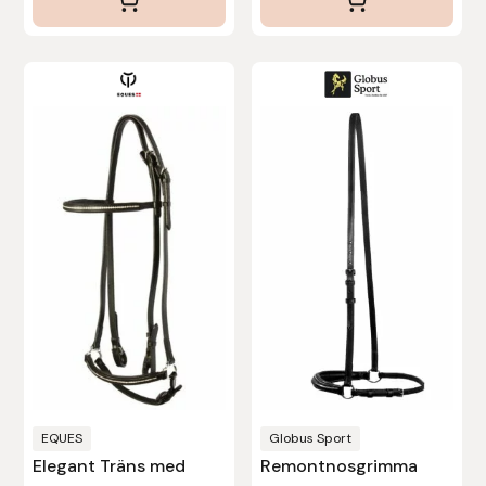
Den
här
produkten
har
flera
varianter.
De
olika
alternativen
kan
väljas
på
produktsidan
EQUES
Globus Sport
Elegant Träns med
Remontnosgrimma