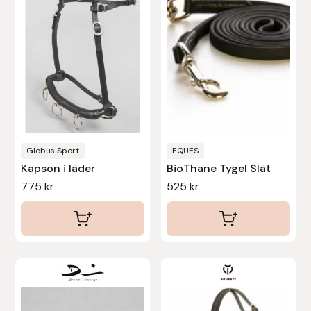
varianter.
Uhip
De
olika
Uvex
alternativen
kan
Vals
väljas
på
Veredus
produktsidan
Globus Sport
EQUES
Kapson i läder
BioThane Tygel Slät
Walsh
775
kr
525
kr
Werkman Hoofcare
Willab
Den
Den
Wintec
här
här
produkten
produkten