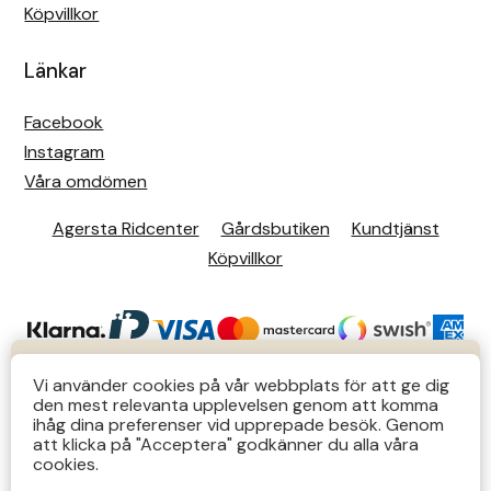
Köpvillkor
Länkar
Facebook
Instagram
Våra omdömen
Agersta Ridcenter
Gårdsbutiken
Kundtjänst
Köpvillkor
KUNDTJÄNST
Vi använder cookies på vår webbplats för att ge dig
den mest relevanta upplevelsen genom att komma
Butiks- & telefontider Mån-Tors 12-14 Lör 12-14
ihåg dina preferenser vid upprepade besök. Genom
att klicka på "Acceptera" godkänner du alla våra
övriga tider via e-post: order@agersta.nu
© 2026 Agersta.
cookies.