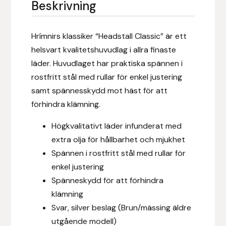
Beskrivning
Eldorado
Epona bokförlag
Hrímnirs klassiker “Headstall Classic” är ett
helsvart kvalitetshuvudlag i allra finaste
Equality Line
läder. Huvudlaget har praktiska spännen i
rostfritt stål med rullar för enkel justering
EQUES
samt spännesskydd mot häst för att
förhindra klämning.
EQUES | KINGSLAND
Högkvalitativt läder infunderat med
Equipage
extra olja för hållbarhet och mjukhet
Spännen i rostfritt stål med rullar för
Eric LeTixerant
enkel justering
Spänneskydd för att förhindra
Eskadron
klämning
Svar, silver beslag (Brun/mässing äldre
Eyjólfur Ísólfsson
utgående modell)