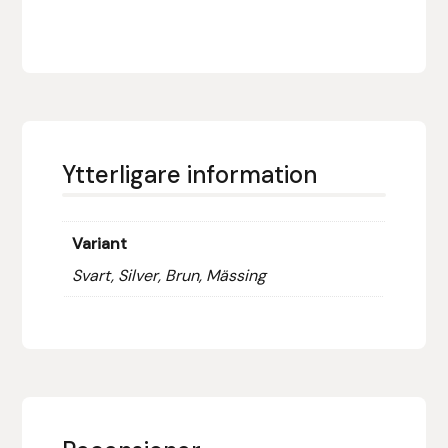
Hansbo Sport
Heller
Hesta Gallery
Ytterligare information
Horse Guard
HRÍMNIR
Variant
Svart, Silver, Brun, Mässing
Iceland Pet
IceTack
IPZV
Islandshästspecialisten