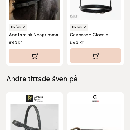
Stina Helmersson Bokförlag
Suedwind
HRÍMNIR
HRÍMNIR
Anatomisk Nosgrimma
Cavesson Classic
Tear-Aid
895
kr
695
kr
Tekna
Tidningen Ridsport Island
Andra tittade även på
TöltSaga
Den
TOPREITER
här
Trikem
produkten
har
Tunahaken
flera