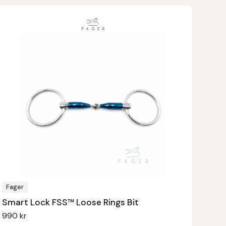
Den
här
produkten
har
flera
varianter.
De
olika
alternativen
kan
väljas
på
produktsidan
Fager
Smart Lock FSS™ Loose Rings Bit
990
kr