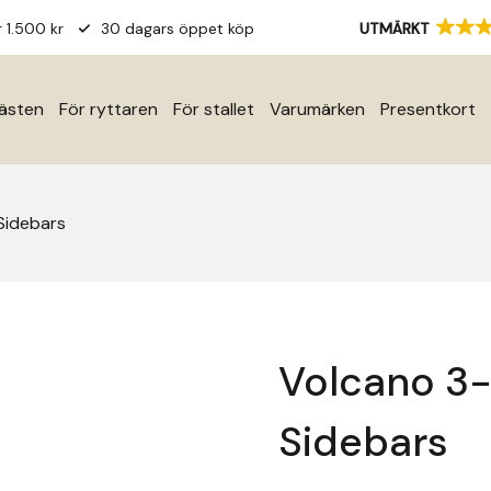
r 1.500 kr
30 dagars öppet köp
UTMÄRKT
hästen
För ryttaren
För stallet
Varumärken
Presentkort
Sidebars
Volcano 3-
Sidebars