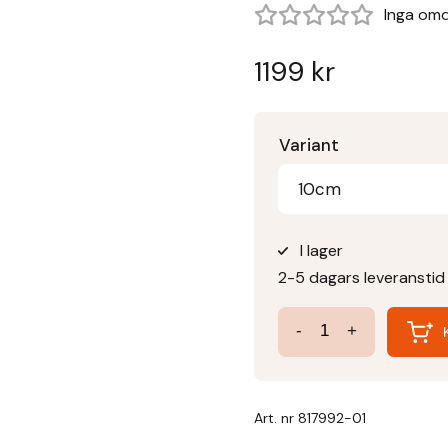
Inga om
1199
kr
Variant
10cm
I lager
2-5 dagars leveranstid
Volcano
-
+
3-
delat
Bett
Art. nr
817992-01
Ported