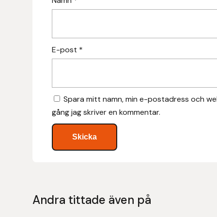
Namn
*
Hansbo Sport
Heller
E-post
*
Hesta Gallery
Horse Guard
Spara mitt namn, min e-postadress och web
gång jag skriver en kommentar.
HRÍMNIR
Iceland Pet
IceTack
IPZV
Andra tittade även på
Islandshästspecialisten