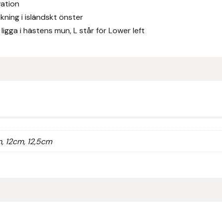
vation
ning i isländskt önster
igga i hästens mun, L står för Lower left
m, 12cm, 12,5cm