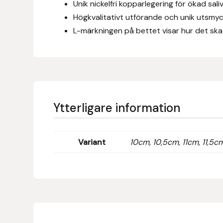
Eldorado
Unik nickelfri kopparlegering för ökad sali
Högkvalitativt utförande och unik utsmyck
Epona bokförlag
L-märkningen på bettet visar hur det ska l
Equality Line
EQUES
EQUES | KINGSLAND
Ytterligare information
Equipage
Variant
10cm, 10,5cm, 11cm, 11,5c
Eric LeTixerant
Eskadron
Eyjólfur Ísólfsson