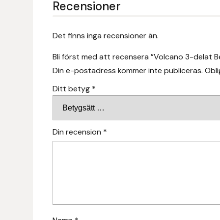
Recensioner
Fager
Fákur Rideudstyr
Det finns inga recensioner än.
Bli först med att recensera ”Volcano 3-delat 
Fleck
Din e-postadress kommer inte publiceras.
Obli
Freyja
Ditt betyg
*
Furminator
Din recension
*
G Boots
Globus Sport
Góa
Gysinge