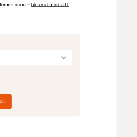
dömen ännu –
bli först med ditt
Köp