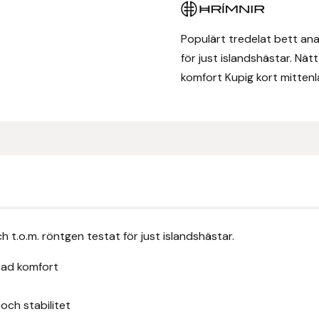
Sidebars
mängd
Populärt tredelat bett an
för just islandshästar. Nä
komfort Kupig kort mittenlä
 t.o.m. röntgen testat för just islandshästar.
kad komfort
och stabilitet