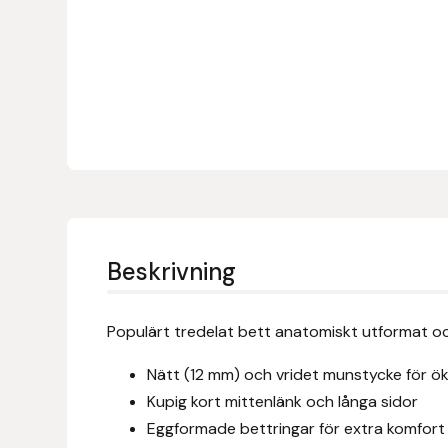
Denni Design
Denni Design / Bomber Bits
Draupnir
Dy’on
E.A. Mattes
Beskrivning
Eclipse Biofarmab
Populärt tredelat bett anatomiskt utformat och
Ekholm Nordic
Nätt (12 mm) och vridet munstycke för ö
Kupig kort mittenlänk och långa sidor
Ekol
Eggformade bettringar för extra komfort 