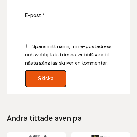
E-post
*
Leovet
Lippo
Spara mitt namn, min e-postadress
Lysi Ehf
och webbplats i denna webbläsare till
Metalab
nästa gång jag skriver en kommentar.
Mias Ridsport
Mountain Horse
Muck Boot Company
Andra tittade även på
Mustad