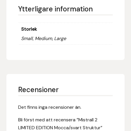
Ytterligare information
Hansbo Sport
Heller
Storlek
Hesta Gallery
Small, Medium, Large
Horse Guard
HRÍMNIR
Iceland Pet
Recensioner
IceTack
Det finns inga recensioner än.
IPZV
Bli först med att recensera ”Mistrall 2
LIMITED EDITION Mocca/svart Struktur”
Islandshästspecialisten