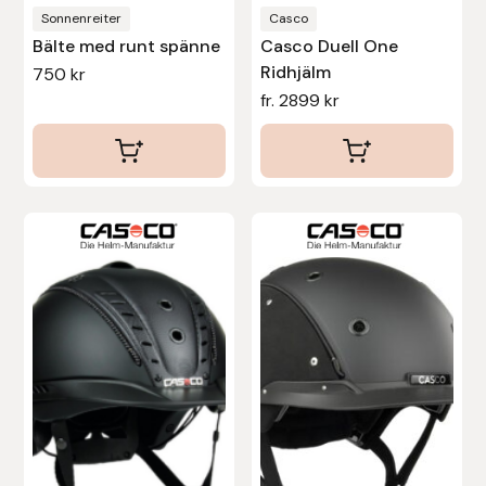
produktsidan
produktsidan
Sonnenreiter
Casco
Bälte med runt spänne
Casco Duell One
Uhip
Ridhjälm
750
kr
fr.
2899
kr
Uvex
Vals
Veredus
Den
Den
här
här
Walsh
produkten
produkten
har
har
Werkman Hoofcare
flera
flera
Willab
varianter.
varianter.
De
De
Wintec
olika
olika
alternativen
alternativen