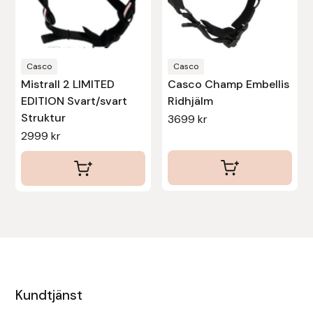
kan
kan
väljas
väljas
på
på
produktsidan
produktsidan
Casco
Casco
Mistrall 2 LIMITED
Casco Champ Embellis
EDITION Svart/svart
Ridhjälm
Struktur
3699
kr
2999
kr
Kundtjänst