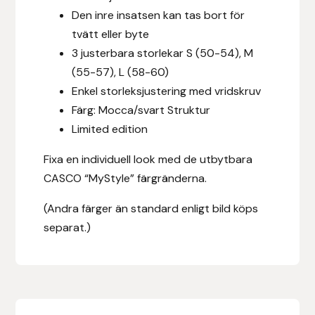
Fager
Den inre insatsen kan tas bort för
tvätt eller byte
Fákur Rideudstyr
3 justerbara storlekar S (50-54), M
(55-57), L (58-60)
Fleck
Enkel storleksjustering med vridskruv
Färg: Mocca/svart Struktur
Freyja
Limited edition
Furminator
Fixa en individuell look med de utbytbara
CASCO “MyStyle” färgränderna.
G Boots
(Andra färger än standard enligt bild köps
separat.)
Globus Sport
Góa
Gysinge