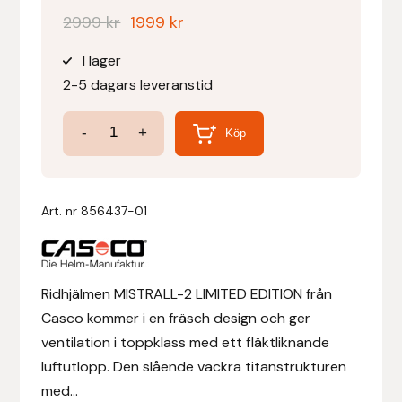
Det
Det
2999
kr
1999
kr
Denni Design
ursprungliga
nuvarande
I lager
priset
priset
2-5 dagars leveranstid
Denni Design / Bomber Bits
var:
är:
2999 kr.
1999 kr.
Mistrall
-
+
Draupnir
Köp
2
Dy’on
LIMITED
EDITION
Art. nr
856437-01
E.A. Mattes
Mocca/svart
Struktur
Eclipse Biofarmab
mängd
Ridhjälmen MISTRALL-2 LIMITED EDITION från
Ekholm Nordic
Casco kommer i en fräsch design och ger
ventilation i toppklass med ett fläktliknande
Ekol
luftutlopp. Den slående vackra titanstrukturen
med...