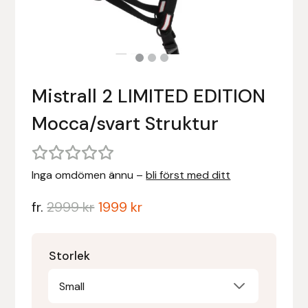
Stigläder
Träning och longering
Ridbyxor, kjolar, overaller mm
Beris Bits
Vojlockar och schabrak
Tränsdelar och tyglar
Ridjackor, kappor, västar mm
Bocaj
Mistrall 2 LIMITED EDITION
Ridskor och ridstövlar
Boett
Mocca/svart Struktur
Tävlingskavajer och blusar
Bomber Bits
Väskor, bagar, påsar mm
Borstiq
Inga omdömen ännu –
bli först med ditt
Bucas
fr.
2999
kr
1999
kr
Casco
Storlek
Catago Equestrian
Small
Charles Owen