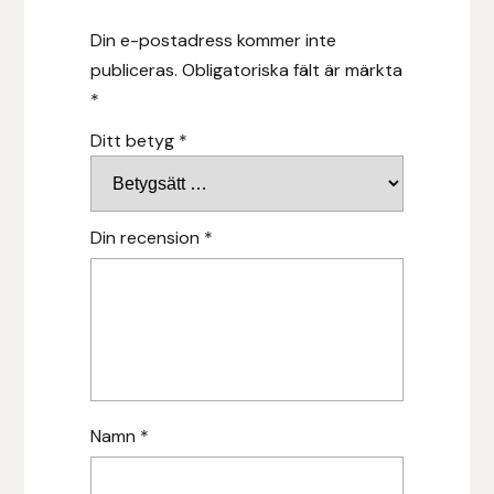
Din e-postadress kommer inte
Islensk.is
publiceras.
Obligatoriska fält är märkta
*
J&S Saddlery
Ditt betyg
*
Källquist Equestrian
Karlslund
Din recension
*
Kidka of Iceland
Klisterdekaler.se
Knights
Namn
*
Ky Rotary Bit
Lenanders Grafiska