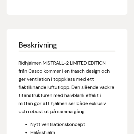
Eldorado
Epona bokförlag
Equality Line
Beskrivning
EQUES
Ridhjälmen MISTRALL-2 LIMITED EDITION
EQUES | KINGSLAND
från Casco kommer i en fräsch design och
Equipage
ger ventilation i toppklass med ett
fläktliknande luftutlopp. Den slående vackra
Eric LeTixerant
titanstrukturen med halvblank effekt i
mitten gör att hjälmen ser både exklusiv
Eskadron
och robust ut på samma gång.
Eyjólfur Ísólfsson
Nytt ventilationskoncept
Helårshjälm