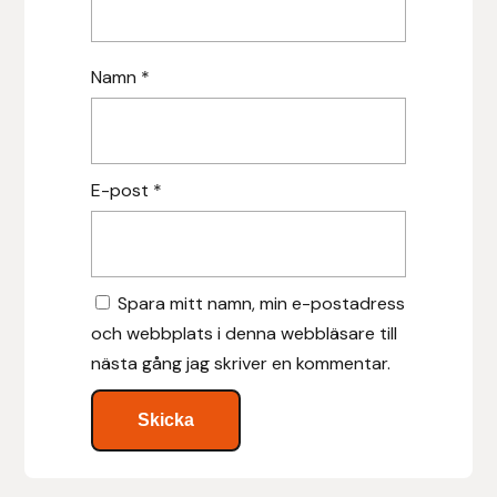
Islensk.is
Namn
*
J&S Saddlery
Källquist Equestrian
E-post
*
Karlslund
Kidka of Iceland
Spara mitt namn, min e-postadress
Klisterdekaler.se
och webbplats i denna webbläsare till
nästa gång jag skriver en kommentar.
Knights
Ky Rotary Bit
Lenanders Grafiska