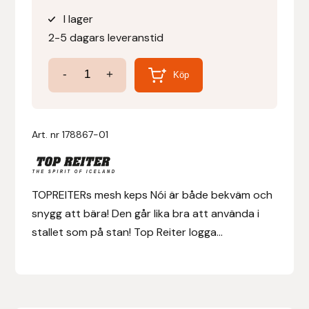
ursprungliga
nuvarande
I lager
priset
priset
Denni Design
2-5 dagars leveranstid
var:
är:
220 kr.
110 kr.
Denni Design / Bomber Bits
Keps
-
+
Köp
Nói
Draupnir
mängd
Art. nr
178867-01
Dy’on
E.A. Mattes
TOPREITERs mesh keps Nói är både bekväm och
Eclipse Biofarmab
snygg att bära! Den går lika bra att använda i
stallet som på stan! Top Reiter logga...
Ekholm Nordic
Ekol