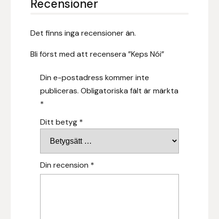
Recensioner
Hansbo Sport
Det finns inga recensioner än.
Heller
Bli först med att recensera ”Keps Nói”
Hesta Gallery
Din e-postadress kommer inte
Horse Guard
publiceras.
Obligatoriska fält är märkta
*
HRÍMNIR
Ditt betyg
*
Iceland Pet
IceTack
Din recension
*
IPZV
Islandshästspecialisten