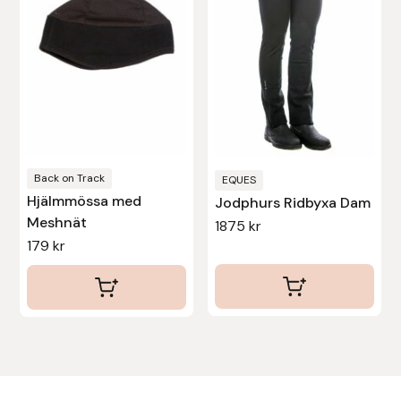
varianter.
varianter.
De
De
Uhip
olika
olika
alternativen
alternativen
Uvex
kan
kan
väljas
väljas
Vals
på
på
Veredus
produktsidan
produktsidan
Back on Track
EQUES
Hjälmmössa med
Jodphurs Ridbyxa Dam
Walsh
Meshnät
1875
kr
179
kr
Werkman Hoofcare
Willab
Wintec