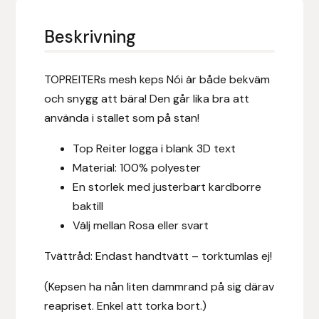
Eldorado
Beskrivning
Epona bokförlag
Equality Line
TOPREITERs mesh keps Nói är både bekväm
och snygg att bära! Den går lika bra att
EQUES
använda i stallet som på stan!
Top Reiter logga i blank 3D text
EQUES | KINGSLAND
Material: 100% polyester
Equipage
En storlek med justerbart kardborre
baktill
Eric LeTixerant
Välj mellan Rosa eller svart
Tvättråd: Endast handtvätt – torktumlas ej!
Eskadron
(Kepsen ha nån liten dammrand på sig därav
Eyjólfur Ísólfsson
reapriset. Enkel att torka bort.)