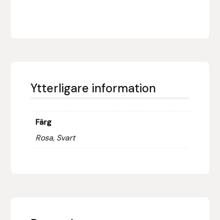
Fager
Fákur Rideudstyr
Fleck
Freyja
Ytterligare information
Furminator
Färg
G Boots
Rosa, Svart
Globus Sport
Góa
Gysinge