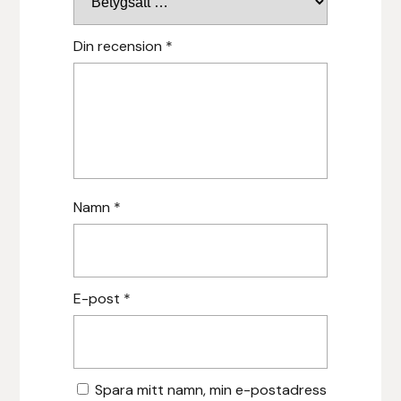
Islensk.is
Din recension
*
J&S Saddlery
Källquist Equestrian
Karlslund
Namn
*
Kidka of Iceland
Klisterdekaler.se
E-post
*
Knights
Ky Rotary Bit
Spara mitt namn, min e-postadress
Lenanders Grafiska