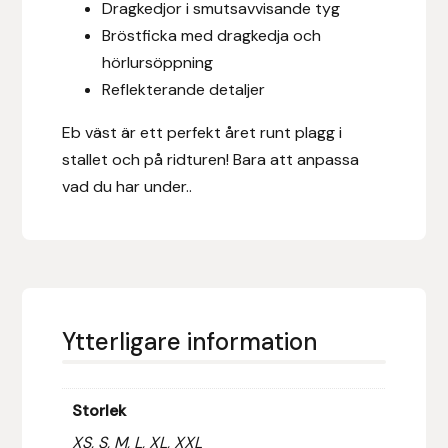
Dragkedjor i smutsavvisande tyg
Fager
Bröstficka med dragkedja och
hörlursöppning
Fákur Rideudstyr
Reflekterande detaljer
Fleck
Eb väst är ett perfekt året runt plagg i
stallet och på ridturen! Bara att anpassa
Freyja
vad du har under..
Furminator
G Boots
Globus Sport
Ytterligare information
Góa
Storlek
Gysinge
XS, S, M, L, XL, XXL