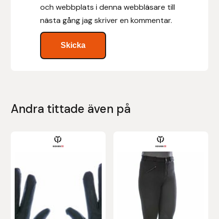
och webbplats i denna webbläsare till
nästa gång jag skriver en kommentar.
Leovet
Lippo
Lysi Ehf
Metalab
Andra tittade även på
Mias Ridsport
Den
Den
Mountain Horse
här
här
produkten
produkten
Muck Boot Company
har
har
flera
flera
Mustad
varianter.
varianter.