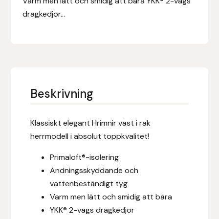
Varm men lätt och smidig att bära YKK® 2-vägs
Eldorado
dragkedjor...
Epona bokförlag
Equality Line
EQUES
Beskrivning
EQUES | KINGSLAND
Klassiskt elegant Hrímnir väst i rak
Equipage
herrmodell i absolut toppkvalitet!
Eric LeTixerant
Primaloft®-isolering
Andningsskyddande och
Eskadron
vattenbeständigt tyg
Varm men lätt och smidig att bära
Eyjólfur Ísólfsson
YKK® 2-vägs dragkedjor