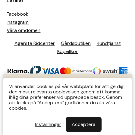
Länkar
Facebook
Instagram
Våra omdömen
Agersta Ridcenter
Gårdsbutiken
Kundtjänst
Köpvillkor
KUNDTJÄNST
Vi använder cookies på vår webbplats för att ge dig
den mest relevanta upplevelsen genom att komma
Butiks- & telefontider Mån-Tors 12-14 Lör 12-14
ihåg dina preferenser vid upprepade besök. Genom
att klicka på "Acceptera" godkänner du alla våra
övriga tider via e-post: order@agersta.nu
© 2026 Agersta.
cookies.
Till OUTLET>>
Inställningar
Acceptera
Stäng