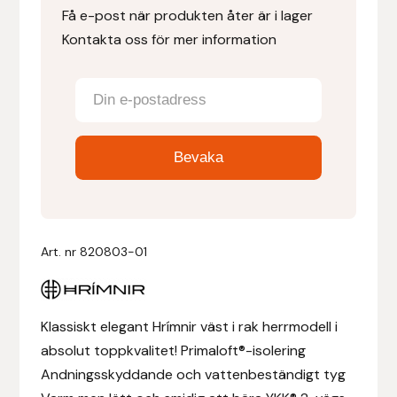
Få e-post när produkten åter är i lager
Kontakta oss för mer information
Denni Design
Denni Design / Bomber Bits
Draupnir
Dy’on
E.A. Mattes
Art. nr
820803-01
Eclipse Biofarmab
Ekholm Nordic
Klassiskt elegant Hrímnir väst i rak herrmodell i
absolut toppkvalitet! Primaloft®-isolering
Ekol
Andningsskyddande och vattenbeständigt tyg