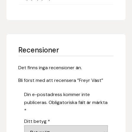
Hansbo Sport
Heller
Hesta Gallery
Recensioner
Horse Guard
Det finns inga recensioner än.
HRÍMNIR
Bli först med att recensera ”Freyr Väst”
Iceland Pet
Din e-postadress kommer inte
IceTack
publiceras.
Obligatoriska fält är märkta
*
IPZV
Ditt betyg
*
Islandshästspecialisten