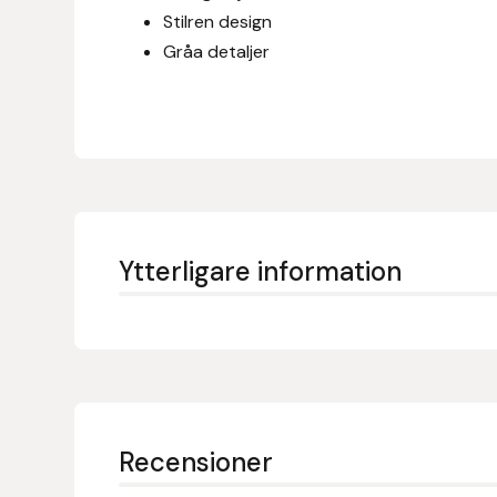
Eldorado
Stilren design
Gråa detaljer
Epona bokförlag
Equality Line
EQUES
EQUES | KINGSLAND
Ytterligare information
Equipage
Eric LeTixerant
Eskadron
Recensioner
Eyjólfur Ísólfsson