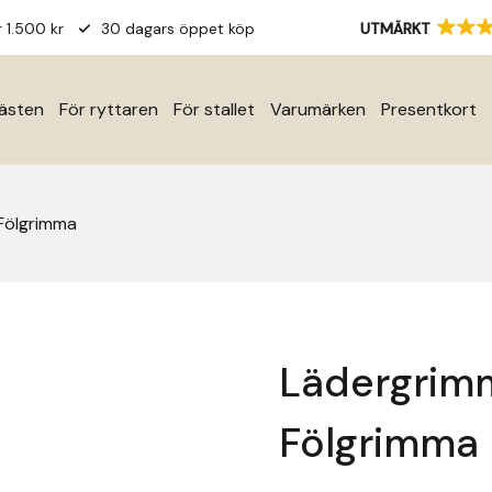
r 1.500 kr
30 dagars öppet köp
UTMÄRKT
hästen
För ryttaren
För stallet
Varumärken
Presentkort
Fölgrimma
Lädergrimm
Fölgrimma