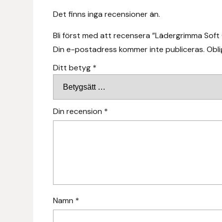
Fager
Det finns inga recensioner än.
Fákur Rideudstyr
Bli först med att recensera ”Lädergrimma Sof
Din e-postadress kommer inte publiceras.
Obli
Fleck
Ditt betyg
*
Freyja
Furminator
Din recension
*
G Boots
Globus Sport
Góa
Namn
*
Gysinge