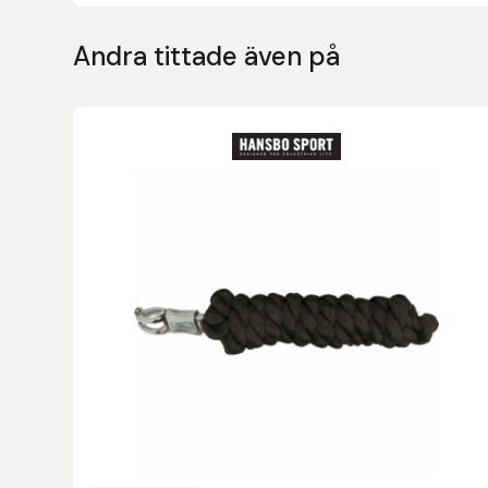
Andra tittade även på
Leovet
Lippo
Lysi Ehf
Metalab
Mias Ridsport
Mountain Horse
Muck Boot Company
Mustad