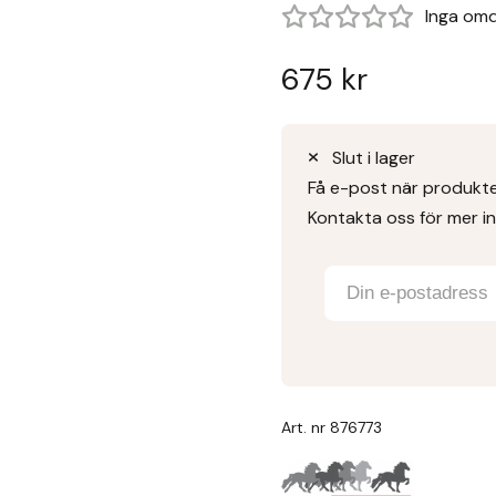
Inga om
675
kr
Slut i lager
Få e-post när produkten
Kontakta oss för mer i
Art. nr
876773