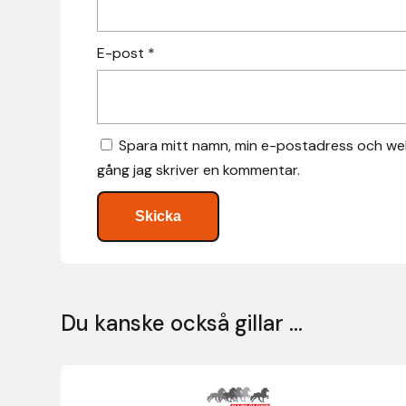
Hansbo Sport
E-post
*
Heller
Hesta Gallery
Spara mitt namn, min e-postadress och web
Horse Guard
gång jag skriver en kommentar.
HRÍMNIR
Iceland Pet
IceTack
Du kanske också gillar …
IPZV
Islandshästspecialisten
Den