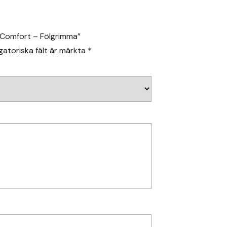
t Comfort – Fölgrimma”
gatoriska fält är märkta
*