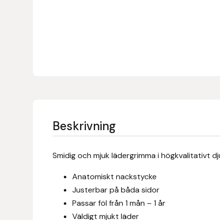
Denni Design
Denni Design / Bomber Bits
Draupnir
Dy’on
E.A. Mattes
Beskrivning
Eclipse Biofarmab
Smidig och mjuk lädergrimma i högkvalitativt dju
Ekholm Nordic
Anatomiskt nackstycke
Justerbar på båda sidor
Ekol
Passar föl från 1 mån – 1 år
Väldigt mjukt läder