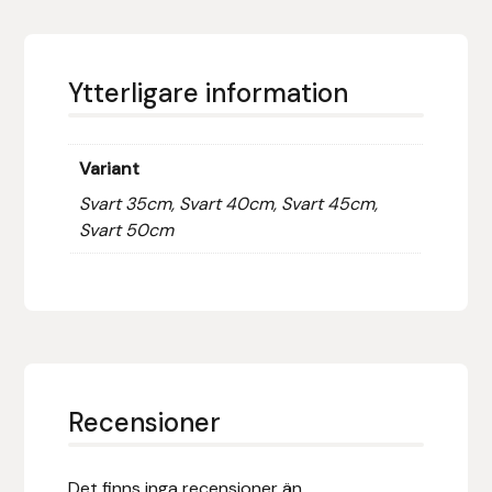
Fager
Fákur Rideudstyr
Ytterligare information
Fleck
Variant
Freyja
Svart 35cm, Svart 40cm, Svart 45cm,
Svart 50cm
Furminator
G Boots
Globus Sport
Góa
Recensioner
Gysinge
Det finns inga recensioner än.