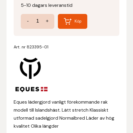
5-10 dagars leveranstid
Denni Design
Sadelgjord
-
+
Köp
Regular
Denni Design / Bomber Bits
mängd
Draupnir
Art. nr
823395-01
Dy’on
E.A. Mattes
Eclipse Biofarmab
Eques lädergjord vanligt förekommande rak
Ekholm Nordic
modell till Islandshäst. Lätt stretch Klassiskt
utformad sadelgjord Normalbred Läder av hög
Ekol
kvalitet Olika längder