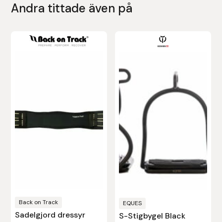
Andra tittade även på
Leovet
Lippo
Lysi Ehf
Metalab
Mias Ridsport
Mountain Horse
Muck Boot Company
Mustad
Back on Track
EQUES
Sadelgjord dressyr
S-Stigbygel Black