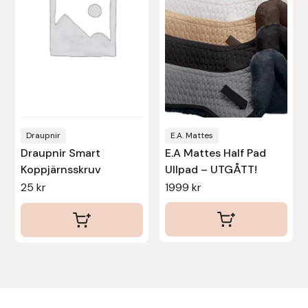
varianter.
varianter.
De
De
Uhip
olika
olika
alternativen
alternativen
Uvex
kan
kan
väljas
väljas
Vals
på
på
produktsidan
produktsidan
Veredus
Draupnir
E.A. Mattes
Draupnir Smart
E.A Mattes Half Pad
Koppjärnsskruv
Ullpad – UTGÅTT!
Walsh
25
kr
1999
kr
Werkman Hoofcare
Willab
Wintec