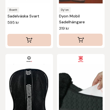
Protector
Boett
Dy’on
Sadelväska Svart
Dyon Mobil
Redback
Sadelhängare
595
kr
319
kr
Roeckl
Safehorse of Sweden
Saltverk
Den
här
Sigga Ævars
produkten
har
Sivart Bokförlag
flera
varianter.
Sonnenreiter
De
olika
Star