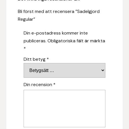
Hansbo Sport
Bli först med att recensera ”Sadelgjord
Regular”
Heller
Din e-postadress kommer inte
Hesta Gallery
publiceras.
Obligatoriska fält är märkta
*
Horse Guard
Ditt betyg
*
HRÍMNIR
Iceland Pet
Din recension
*
IceTack
IPZV
Islandshästspecialisten