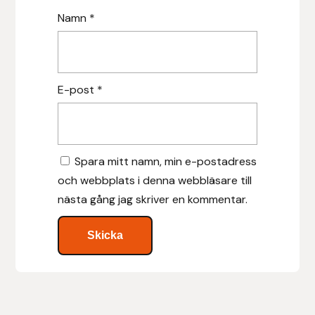
Namn
*
Islensk.is
J&S Saddlery
E-post
*
Källquist Equestrian
Karlslund
Spara mitt namn, min e-postadress
Kidka of Iceland
och webbplats i denna webbläsare till
nästa gång jag skriver en kommentar.
Klisterdekaler.se
Knights
Ky Rotary Bit
Lenanders Grafiska