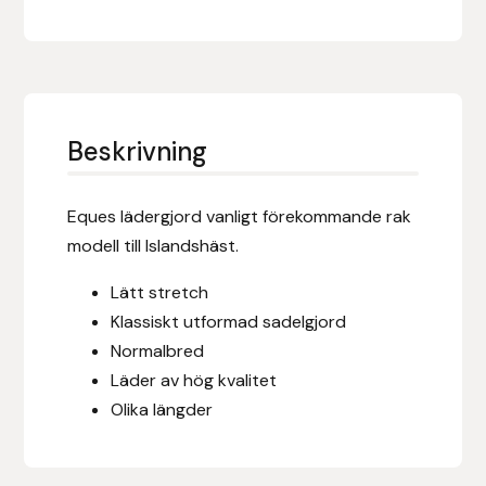
Eldorado
Epona bokförlag
Equality Line
Beskrivning
EQUES
Eques lädergjord vanligt förekommande rak
EQUES | KINGSLAND
modell till Islandshäst.
Equipage
Lätt stretch
Klassiskt utformad sadelgjord
Eric LeTixerant
Normalbred
Läder av hög kvalitet
Eskadron
Olika längder
Eyjólfur Ísólfsson