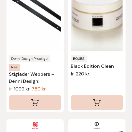
varianter.
varianter.
Stina Helmersson Bokförlag
De
De
olika
olika
Suedwind
alternativen
alternativen
kan
kan
Tear-Aid
väljas
väljas
på
på
Tekna
produktsidan
produktsidan
Denni Design Prestige
EQUES
Black Edition Clean
Rea
Tidningen Ridsport Island
fr.
220
kr
Stigläder Webbers –
Denni Design!
TöltSaga
fr.
1099
kr
750
kr
TOPREITER
Trikem
Den
Tunahaken