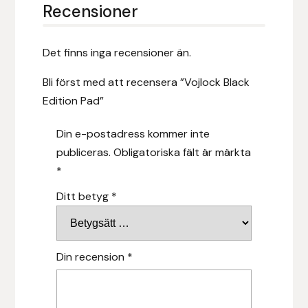
Recensioner
Hansbo Sport
Det finns inga recensioner än.
Heller
Bli först med att recensera ”Vojlock Black
Hesta Gallery
Edition Pad”
Horse Guard
Din e-postadress kommer inte
publiceras.
Obligatoriska fält är märkta
HRÍMNIR
*
Iceland Pet
Ditt betyg
*
IceTack
Din recension
*
IPZV
Islandshästspecialisten