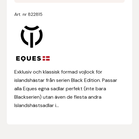
Edition
Pad
Denni Design
Art. nr
822815
mängd
Denni Design / Bomber Bits
Draupnir
Dy’on
Exklusiv och klassisk formad vojlock för
E.A. Mattes
islandshästar från serien Black Edition. Passar
alla Eques egna sadlar perfekt (inte bara
Eclipse Biofarmab
Blackserien) utan även de flesta andra
Islandshästsadlar i...
Ekholm Nordic
Ekol