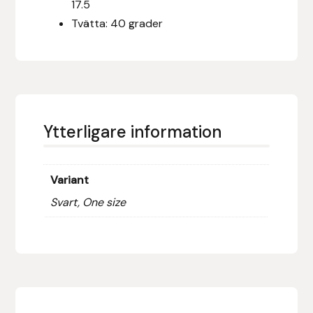
17.5
Fager
Tvätta: 40 grader
Fákur Rideudstyr
Fleck
Freyja
Ytterligare information
Furminator
Variant
G Boots
Svart, One size
Globus Sport
Góa
Gysinge