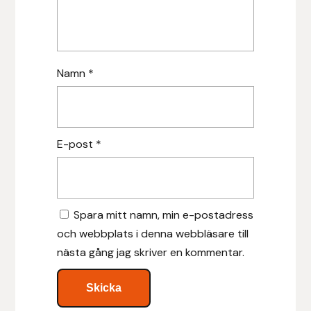
Islensk.is
J&S Saddlery
Namn
*
Källquist Equestrian
Karlslund
E-post
*
Kidka of Iceland
Klisterdekaler.se
Spara mitt namn, min e-postadress
och webbplats i denna webbläsare till
Knights
nästa gång jag skriver en kommentar.
Ky Rotary Bit
Lenanders Grafiska