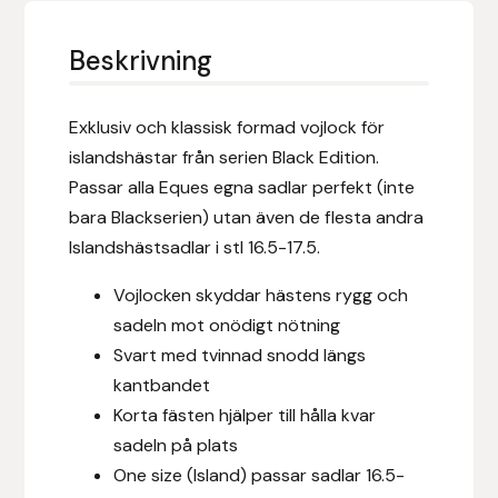
Eldorado
Beskrivning
Epona bokförlag
Equality Line
Exklusiv och klassisk formad vojlock för
islandshästar från serien Black Edition.
EQUES
Passar alla Eques egna sadlar perfekt (inte
bara Blackserien) utan även de flesta andra
EQUES | KINGSLAND
Islandshästsadlar i stl 16.5-17.5.
Equipage
Vojlocken skyddar hästens rygg och
sadeln mot onödigt nötning
Eric LeTixerant
Svart med tvinnad snodd längs
kantbandet
Eskadron
Korta fästen hjälper till hålla kvar
sadeln på plats
Eyjólfur Ísólfsson
One size (Island) passar sadlar 16.5-