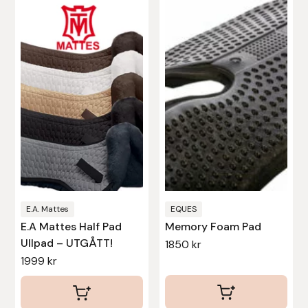
här
produkten
Uhip
har
flera
Uvex
varianter.
De
Vals
olika
alternativen
Veredus
kan
väljas
Walsh
på
Werkman Hoofcare
produktsidan
E.A. Mattes
EQUES
E.A Mattes Half Pad
Memory Foam Pad
Willab
Ullpad – UTGÅTT!
1850
kr
1999
kr
Wintec