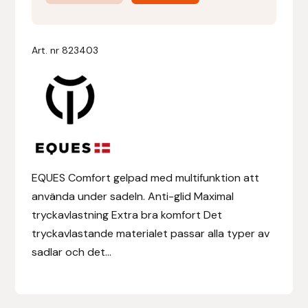
Gelpad
mängd
Denni Design
Art. nr
823403
Denni Design / Bomber Bits
Draupnir
Dy’on
E.A. Mattes
EQUES Comfort gelpad med multifunktion att
använda under sadeln. Anti-glid Maximal
Eclipse Biofarmab
tryckavlastning Extra bra komfort Det
tryckavlastande materialet passar alla typer av
Ekholm Nordic
sadlar och det...
Ekol