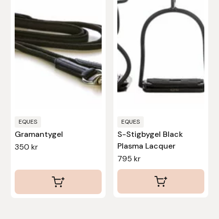
Uhip
Uvex
Vals
Veredus
Walsh
EQUES
EQUES
Gramantygel
S-Stigbygel Black
Plasma Lacquer
Werkman Hoofcare
350
kr
795
kr
Willab
Wintec