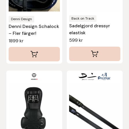
väljas
Protector
på
produktsidan
Back on Track
Denni Design
Redback
Sadelgjord dressyr
Denni Design Schalock
elastisk
– Fler färger!
Roeckl
599
kr
1899
kr
Safehorse of Sweden
Saltverk
Den
Den
Sigga Ævars
här
här
produkten
produkten
Sivart Bokförlag
har
har
flera
flera
Sonnenreiter
varianter.
varianter.
De
De
Star