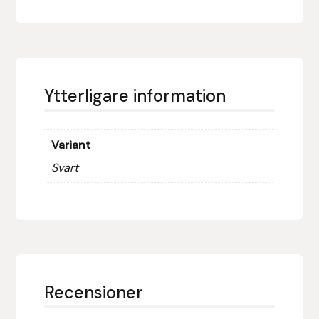
Fager
Fákur Rideudstyr
Fleck
Ytterligare information
Freyja
Variant
Furminator
Svart
G Boots
Globus Sport
Góa
Recensioner
Gysinge