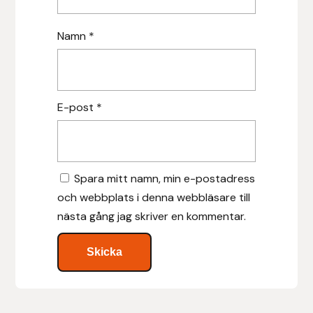
Islensk.is
Namn
*
J&S Saddlery
Källquist Equestrian
E-post
*
Karlslund
Kidka of Iceland
Spara mitt namn, min e-postadress
och webbplats i denna webbläsare till
Klisterdekaler.se
nästa gång jag skriver en kommentar.
Knights
Ky Rotary Bit
Lenanders Grafiska