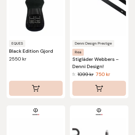
olika
olika
Stina Helmersson Bokförlag
alternativen
alternativen
kan
kan
Suedwind
väljas
väljas
på
på
Tear-Aid
produktsidan
produktsidan
EQUES
Denni Design Prestige
Black Edition Gjord
Rea
Tekna
2550
kr
Stigläder Webbers –
Denni Design!
Tidningen Ridsport Island
fr.
1099
kr
750
kr
TöltSaga
TOPREITER
Trikem
Tunahaken