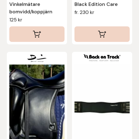
Nammi Godis
Vinkelmätare
Black Edition Care
bomvidd/koppjärn
fr.
230
kr
Natur & Kultur bokförlag
125
kr
Nyttorp
Parisol
Den
här
PAVO
produkten
Pharmakas
har
flera
Pikeur
varianter.
De
Prestige
olika
alternativen
Professional’s Choice
kan