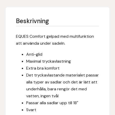
Eldorado
Epona bokförlag
Beskrivning
Equality Line
EQUES Comfort gelpad med multifunktion
EQUES
att använda under sadeln.
EQUES | KINGSLAND
Anti-glid
Maximal tryckavlastning
Equipage
Extra bra komfort
Det tryckavlastande materialet passar
Eric LeTixerant
alla typer av sadlar och det är lätt att
underhålla, bara rengör det med
Eskadron
vatten, ingen tvål
Passar alla sadlar upp till 18″
Eyjólfur Ísólfsson
Svart