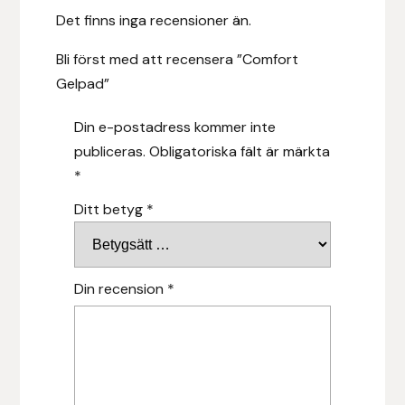
Det finns inga recensioner än.
Hansbo Sport
Bli först med att recensera ”Comfort
Heller
Gelpad”
Hesta Gallery
Din e-postadress kommer inte
publiceras.
Obligatoriska fält är märkta
Horse Guard
*
Ditt betyg
*
HRÍMNIR
Iceland Pet
Din recension
*
IceTack
IPZV
Islandshästspecialisten