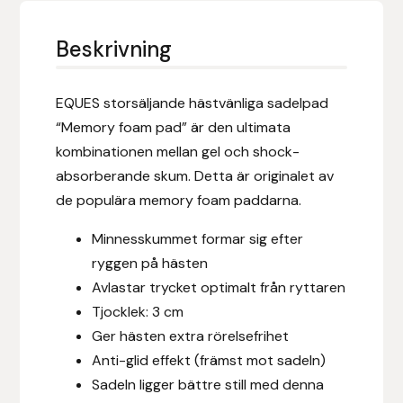
Eldorado
Beskrivning
Epona bokförlag
Equality Line
EQUES storsäljande hästvänliga sadelpad
“Memory foam pad” är den ultimata
EQUES
kombinationen mellan gel och shock-
absorberande skum. Detta är originalet av
EQUES | KINGSLAND
de populära memory foam paddarna.
Equipage
Minnesskummet formar sig efter
ryggen på hästen
Eric LeTixerant
Avlastar trycket optimalt från ryttaren
Tjocklek: 3 cm
Eskadron
Ger hästen extra rörelsefrihet
Anti-glid effekt (främst mot sadeln)
Eyjólfur Ísólfsson
Sadeln ligger bättre still med denna