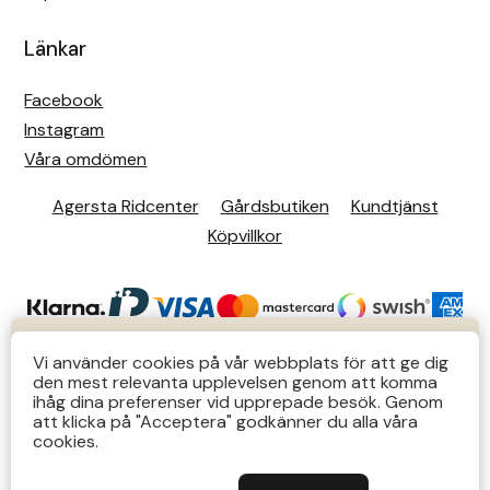
Länkar
Facebook
Instagram
Våra omdömen
Agersta Ridcenter
Gårdsbutiken
Kundtjänst
Köpvillkor
KUNDTJÄNST
Vi använder cookies på vår webbplats för att ge dig
den mest relevanta upplevelsen genom att komma
Butiks- & telefontider Mån-Tors 12-14 Lör 12-14
ihåg dina preferenser vid upprepade besök. Genom
att klicka på "Acceptera" godkänner du alla våra
övriga tider via e-post: order@agersta.nu
© 2026 Agersta.
cookies.