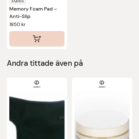
EQUES
Protector
Memory Foam Pad –
Anti-Slip
Redback
1850
kr
Roeckl
Safehorse of Sweden
Andra tittade även på
Saltverk
Den
Sigga Ævars
här
produkten
Sivart Bokförlag
har
flera
Sonnenreiter
varianter.
Star
De