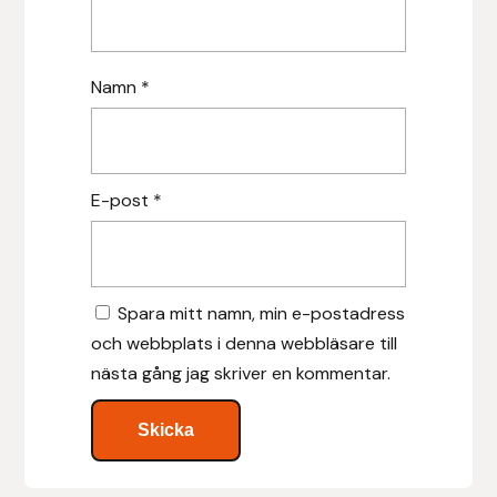
Leovet
Namn
*
Lippo
Lysi Ehf
E-post
*
Metalab
Mias Ridsport
Spara mitt namn, min e-postadress
Mountain Horse
och webbplats i denna webbläsare till
nästa gång jag skriver en kommentar.
Muck Boot Company
Mustad