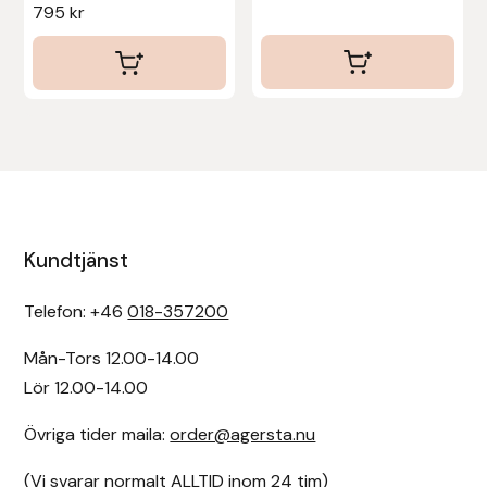
795
kr
Kundtjänst
Telefon: +46
018-357200
Mån-Tors 12.00-14.00
Lör 12.00-14.00
Övriga tider maila:
order@agersta.nu
(Vi svarar normalt ALLTID inom 24 tim)