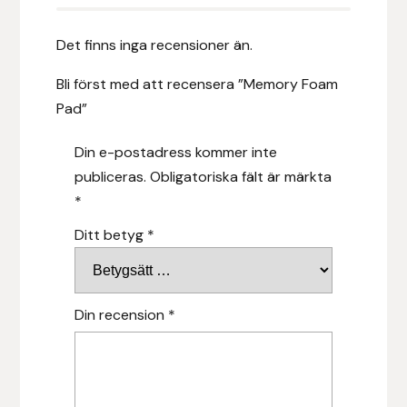
Islensk.is
Det finns inga recensioner än.
J&S Saddlery
Bli först med att recensera ”Memory Foam
Pad”
Källquist Equestrian
Din e-postadress kommer inte
Karlslund
publiceras.
Obligatoriska fält är märkta
*
Kidka of Iceland
Ditt betyg
*
Klisterdekaler.se
Knights
Din recension
*
Ky Rotary Bit
Lenanders Grafiska