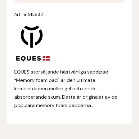
Pad
mängd
Denni Design
Art. nr
915883
Denni Design / Bomber Bits
Draupnir
Dy’on
EQUES storsäljande hästvänliga sadelpad
E.A. Mattes
“Memory foam pad” är den ultimata
kombinationen mellan gel och shock-
Eclipse Biofarmab
absorberande skum. Detta är originalet av de
populära memory foam paddarna....
Ekholm Nordic
Ekol