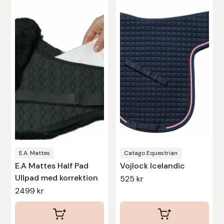
här
här
produkten
produkten
har
har
flera
flera
varianter.
varianter.
De
De
olika
olika
alternativen
alternativen
kan
kan
väljas
väljas
på
på
produktsidan
produktsidan
E.A. Mattes
Catago Equestrian
E.A Mattes Half Pad
Vojlock Icelandic
Ullpad med korrektion
525
kr
2499
kr