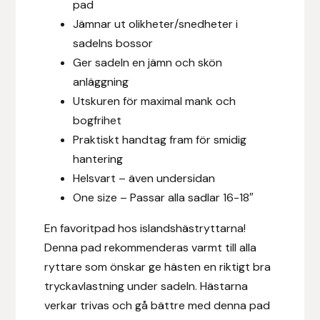
pad
Fager
Jämnar ut olikheter/snedheter i
sadelns bossor
Fákur Rideudstyr
Ger sadeln en jämn och skön
anläggning
Fleck
Utskuren för maximal mank och
bogfrihet
Freyja
Praktiskt handtag fram för smidig
Furminator
hantering
Helsvart – även undersidan
G Boots
One size – Passar alla sadlar 16-18″
En favoritpad hos islandshästryttarna!
Globus Sport
Denna pad rekommenderas varmt till alla
ryttare som önskar ge hästen en riktigt bra
Góa
tryckavlastning under sadeln. Hästarna
Gysinge
verkar trivas och gå bättre med denna pad