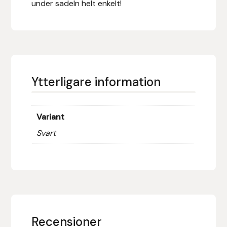
under sadeln helt enkelt!
Hansbo Sport
Heller
Hesta Gallery
Ytterligare information
Horse Guard
Variant
HRÍMNIR
Svart
Iceland Pet
IceTack
IPZV
Recensioner
Islandshästspecialisten