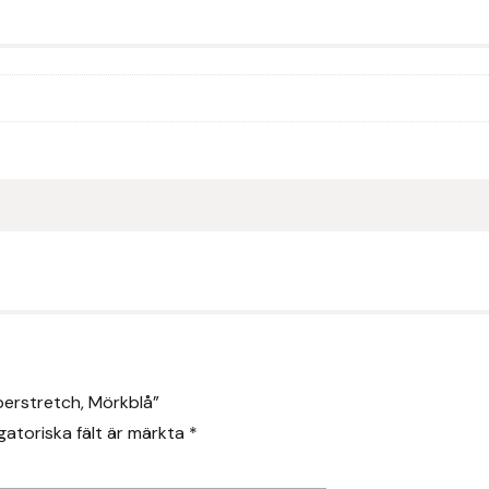
perstretch, Mörkblå”
gatoriska fält är märkta
*