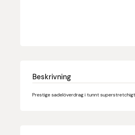
Denni Design
Denni Design / Bomber Bits
Draupnir
Dy’on
Beskrivning
E.A. Mattes
Eclipse Biofarmab
Prestige sadelöverdrag i tunnt superstretchigt
Ekholm Nordic
Ekol