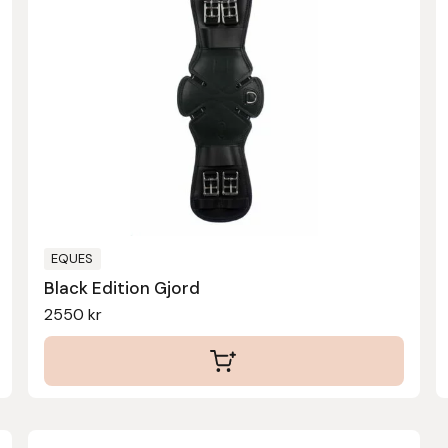
har
flera
varianter.
De
olika
alternativen
kan
väljas
på
produktsidan
EQUES
Black Edition Gjord
2550
kr