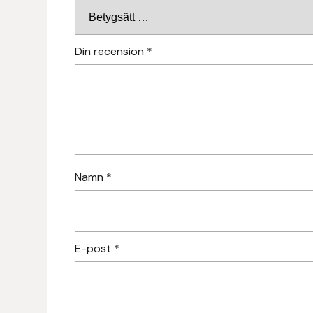
Fager
Fákur Rideudstyr
Din recension
*
Fleck
Freyja
Furminator
Namn
*
G Boots
Globus Sport
E-post
*
Góa
Gysinge