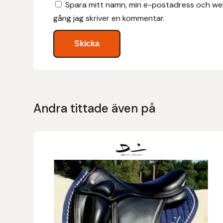
Spara mitt namn, min e-postadress och web
Hansbo Sport
gång jag skriver en kommentar.
Heller
Hesta Gallery
Horse Guard
Andra tittade även på
HRÍMNIR
Iceland Pet
Den
här
IceTack
produkten
har
IPZV
flera
varianter.
Islandshästspecialisten