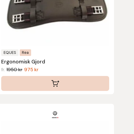
De
olika
alternativen
kan
väljas
på
produktsidan
EQUES
Rea
Ergonomisk Gjord
fr.
1950
kr
975
kr
Den
här
produkten