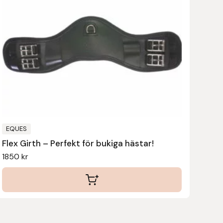
har
flera
varianter.
De
olika
alternativen
kan
väljas
på
produktsidan
EQUES
Flex Girth – Perfekt för bukiga hästar!
1850
kr