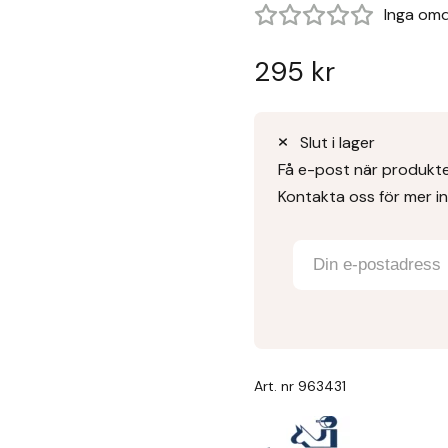
Inga om
295
kr
Slut i lager
Få e-post när produkten
Kontakta oss för mer i
Art. nr
963431