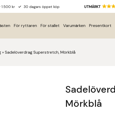
r 1.500 kr
30 dagars öppet köp
UTMÄRKT
hästen
För ryttaren
För stallet
Varumärken
Presentkort
g
»
Sadelöverdrag Superstretch, Mörkblå
Sadelöverd
Mörkblå