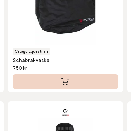
Catago Equestrian
Schabrakväska
750
kr
Den
här
produkten