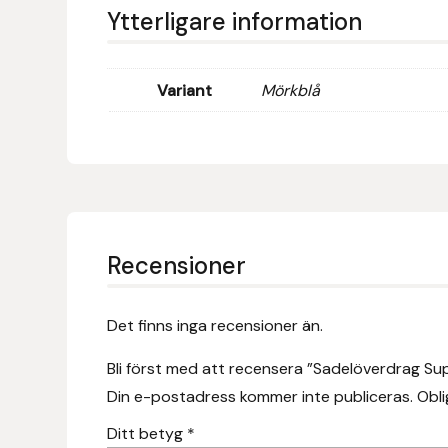
Eldorado
Ytterligare information
Epona bokförlag
Variant
Mörkblå
Equality Line
EQUES
EQUES | KINGSLAND
Recensioner
Equipage
Eric LeTixerant
Det finns inga recensioner än.
Eskadron
Bli först med att recensera ”Sadelöverdrag Su
Din e-postadress kommer inte publiceras.
Obli
Eyjólfur Ísólfsson
Ditt betyg
*