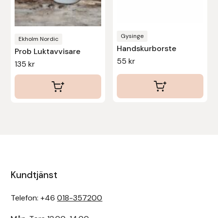
Uhip
Gysinge
Ekholm Nordic
Uvex
Handskurborste
Prob Luktavvisare
55
kr
135
kr
Vals
Veredus
Walsh
Werkman Hoofcare
Willab
Kundtjänst
Wintec
Telefon: +46
018-357200