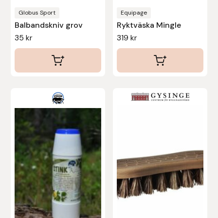
Globus Sport
Equipage
Stina Helmersson Bokförlag
Balbandskniv grov
Ryktväska Mingle
35
kr
319
kr
Suedwind
Tear-Aid
Tekna
Tidningen Ridsport Island
TöltSaga
TOPREITER
Trikem
Tunahaken