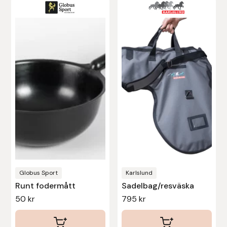
Leovet
Lippo
Lysi Ehf
Metalab
Mias Ridsport
Mountain Horse
Globus Sport
Karlslund
Muck Boot Company
Runt fodermått
Sadelbag/resväska
50
kr
795
kr
Mustad