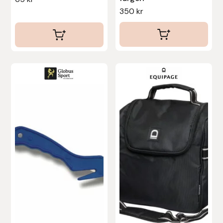
Protector
350
kr
Redback
Roeckl
Safehorse of Sweden
Saltverk
Sigga Ævars
Sivart Bokförlag
Sonnenreiter
Star