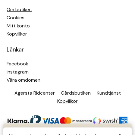
Om butiken
Cookies
Mitt konto
Köpvillkor
Länkar
Facebook
Instagram
Våra omdömen
Agersta Ridcenter
Gårdsbutiken
Kundtjänst
Köpvillkor
KUNDTJÄNST