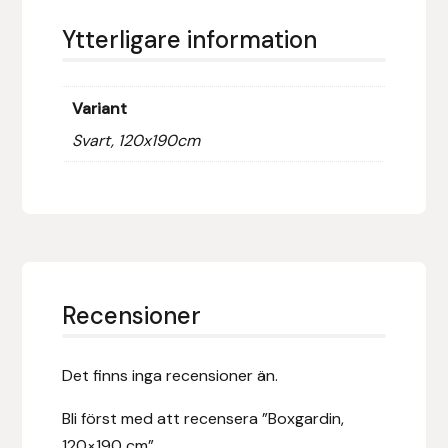
Fager
Ytterligare information
Fákur Rideudstyr
Variant
Fleck
Svart, 120x190cm
Freyja
Furminator
G Boots
Recensioner
Globus Sport
Góa
Det finns inga recensioner än.
Bli först med att recensera ”Boxgardin,
Gysinge
120×190 cm”