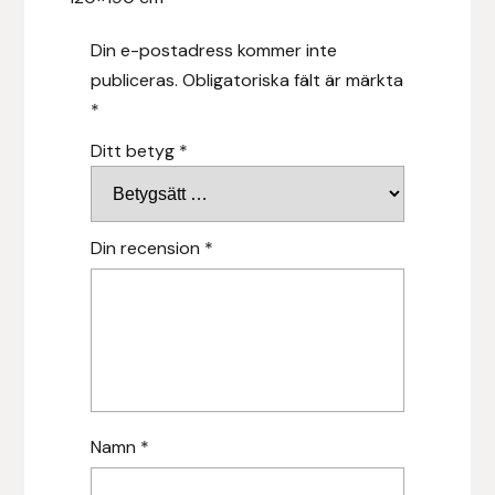
Hansbo Sport
Din e-postadress kommer inte
publiceras.
Obligatoriska fält är märkta
Heller
*
Hesta Gallery
Ditt betyg
*
Horse Guard
Din recension
*
HRÍMNIR
Iceland Pet
IceTack
IPZV
Namn
*
Islandshästspecialisten