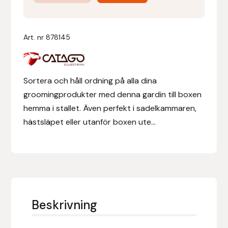
120x190
cm
Denni Design
mängd
Art. nr
878145
Denni Design / Bomber Bits
Draupnir
Sortera och håll ordning på alla dina
groomingprodukter med denna gardin till boxen
Dy’on
hemma i stallet. Även perfekt i sadelkammaren,
hästsläpet eller utanför boxen ute...
E.A. Mattes
Eclipse Biofarmab
Ekholm Nordic
Beskrivning
Ekol