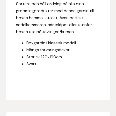
Eldorado
Sortera och håll ordning på alla dina
groomingprodukter med denna gardin till
Epona bokförlag
boxen hemma i stallet. Även perfekt i
sadelkammaren, hästsläpet eller utanför
Equality Line
boxen ute på tävlingen/kursen.
EQUES
Boxgardin i klassisk modell
Många förvaringsfickor
EQUES | KINGSLAND
Storlek 120x190cm
Svart
Equipage
Eric LeTixerant
Eskadron
Eyjólfur Ísólfsson