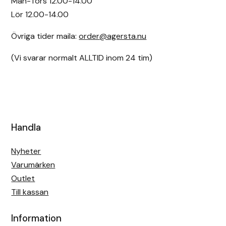
Mån-Tors 12.00-14.00
Lör 12.00-14.00
Övriga tider maila:
order@agersta.nu
(Vi svarar normalt ALLTID inom 24 tim)
Handla
Nyheter
Varumärken
Outlet
Till kassan
Information