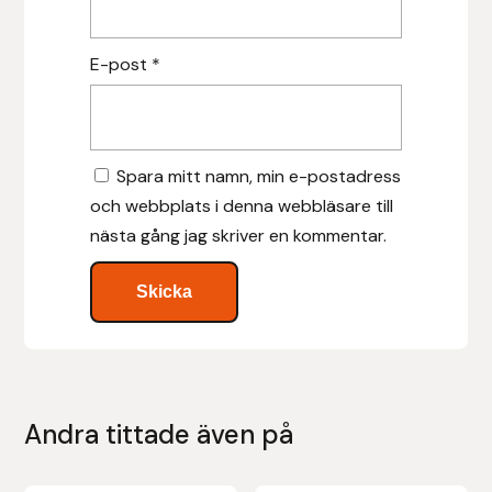
Islensk.is
E-post
*
J&S Saddlery
Källquist Equestrian
Spara mitt namn, min e-postadress
och webbplats i denna webbläsare till
Karlslund
nästa gång jag skriver en kommentar.
Kidka of Iceland
Klisterdekaler.se
Knights
Andra tittade även på
Ky Rotary Bit
Lenanders Grafiska