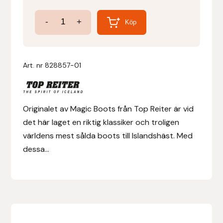
Magic
-
+
Denni Design
Köp
Boots
-
Denni Design / Bomber Bits
Originalet!
Art. nr
828857-01
Draupnir
mängd
Dy’on
Originalet av Magic Boots från Top Reiter är vid
det här laget en riktig klassiker och troligen
E.A. Mattes
världens mest sålda boots till Islandshäst. Med
dessa...
Eclipse Biofarmab
Ekholm Nordic
Ekol