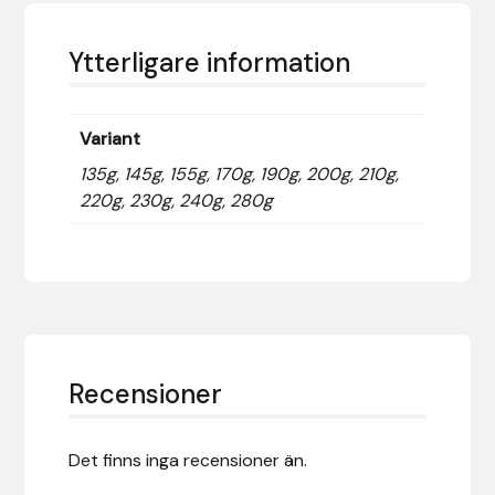
Hansbo Sport
Ytterligare information
Heller
Variant
Hesta Gallery
135g, 145g, 155g, 170g, 190g, 200g, 210g,
220g, 230g, 240g, 280g
Horse Guard
HRÍMNIR
Iceland Pet
IceTack
Recensioner
IPZV
Det finns inga recensioner än.
Islandshästspecialisten