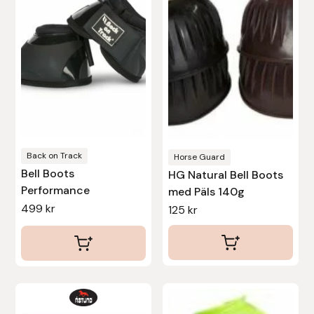
flera
flera
varianter.
varianter.
De
De
olika
olika
alternativen
alternativen
kan
kan
väljas
väljas
på
på
produktsidan
produktsidan
Back on Track
Horse Guard
Bell Boots
HG Natural Bell Boots
Performance
med Päls 140g
499
kr
125
kr
Den
Den