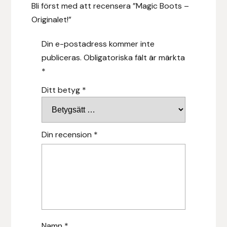
Bli först med att recensera ”Magic Boots –
Originalet!”
Islensk.is
Din e-postadress kommer inte
J&S Saddlery
publiceras.
Obligatoriska fält är märkta
*
Källquist Equestrian
Ditt betyg
*
Karlslund
Kidka of Iceland
Din recension
*
Klisterdekaler.se
Knights
Ky Rotary Bit
Namn
*
Lenanders Grafiska