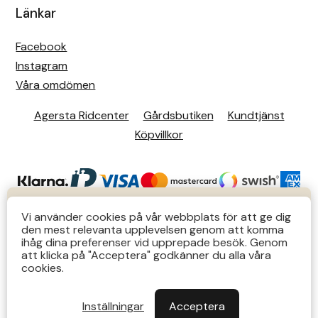
Länkar
Facebook
Instagram
Våra omdömen
Agersta Ridcenter
Gårdsbutiken
Kundtjänst
Köpvillkor
KUNDTJÄNST
Vi använder cookies på vår webbplats för att ge dig
den mest relevanta upplevelsen genom att komma
Butiks- & telefontider Mån-Tors 12-14 Lör 12-14
ihåg dina preferenser vid upprepade besök. Genom
att klicka på "Acceptera" godkänner du alla våra
övriga tider via e-post: order@agersta.nu
© 2026 Agersta.
cookies.
Till OUTLET>>
Inställningar
Acceptera