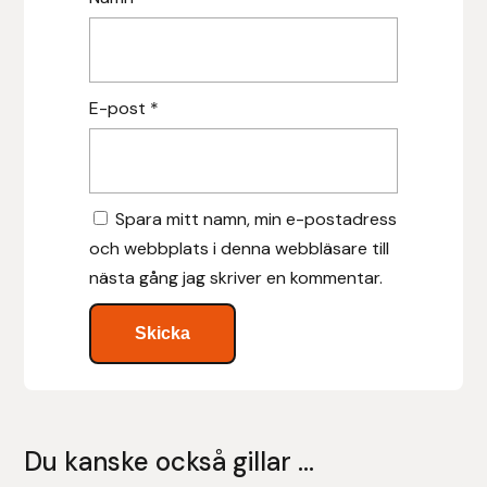
Leovet
E-post
*
Lippo
Lysi Ehf
Spara mitt namn, min e-postadress
Metalab
och webbplats i denna webbläsare till
Mias Ridsport
nästa gång jag skriver en kommentar.
Mountain Horse
Muck Boot Company
Mustad
Du kanske också gillar …