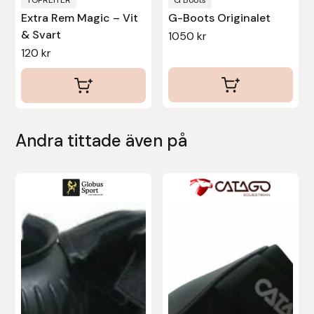
Extra Rem Magic – Vit
G-Boots Originalet
Stina Helmersson Bokförlag
& Svart
1050
kr
120
kr
Suedwind
Tear-Aid
Tekna
Andra tittade även på
Tidningen Ridsport Island
Den
Den
TöltSaga
här
här
produkten
produkten
TOPREITER
har
har
flera
flera
Trikem
varianter.
varianter.
De
De
Tunahaken