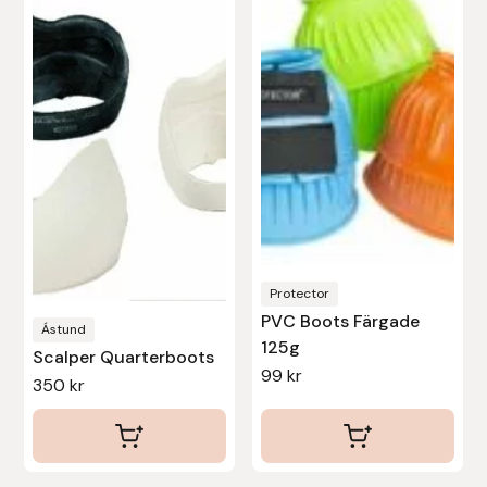
här
här
produkten
produkten
har
har
flera
flera
varianter.
varianter.
De
De
olika
olika
alternativen
alternativen
kan
kan
väljas
väljas
Protector
på
på
PVC Boots Färgade
produktsidan
produktsidan
Ástund
125g
Scalper Quarterboots
99
kr
350
kr