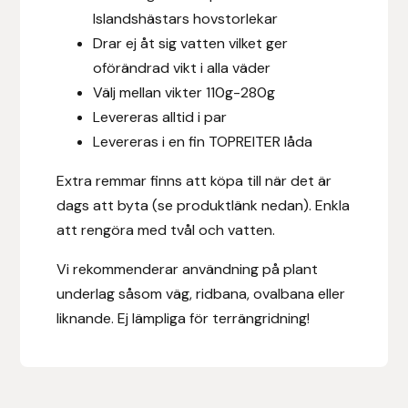
Fager
Islandshästars hovstorlekar
Drar ej åt sig vatten vilket ger
Fákur Rideudstyr
oförändrad vikt i alla väder
Välj mellan vikter 110g-280g
Fleck
Levereras alltid i par
Levereras i en fin TOPREITER låda
Freyja
Extra remmar finns att köpa till när det är
Furminator
dags att byta (se produktlänk nedan). Enkla
att rengöra med tvål och vatten.
G Boots
Vi rekommenderar användning på plant
underlag såsom väg, ridbana, ovalbana eller
Globus Sport
liknande. Ej lämpliga för terrängridning!
Góa
Gysinge