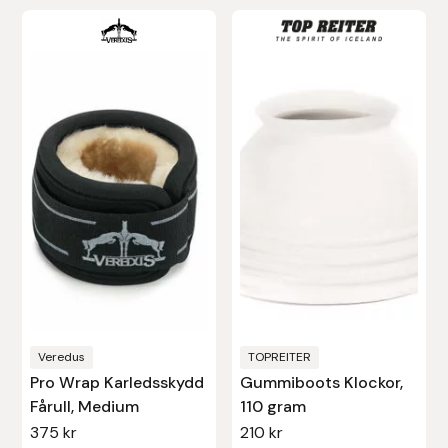
Den
här
produkten
har
flera
varianter.
De
olika
alternativen
kan
väljas
på
produktsidan
Veredus
TOPREITER
Pro Wrap Karledsskydd
Gummiboots Klockor,
Fårull, Medium
110 gram
375
kr
210
kr