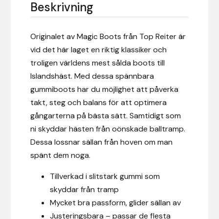
Eldorado
Beskrivning
Epona bokförlag
Originalet av Magic Boots från Top Reiter är
vid det här laget en riktig klassiker och
Equality Line
troligen världens mest sålda boots till
Islandshäst. Med dessa spännbara
EQUES
gummiboots har du möjlighet att påverka
takt, steg och balans för att optimera
EQUES | KINGSLAND
gångarterna på bästa sätt. Samtidigt som
Equipage
ni skyddar hästen från oönskade balltramp.
Dessa lossnar sällan från hoven om man
Eric LeTixerant
spänt dem noga.
Tillverkad i slitstark gummi som
Eskadron
skyddar från tramp
Mycket bra passform, glider sällan av
Eyjólfur Ísólfsson
Justeringsbara – passar de flesta