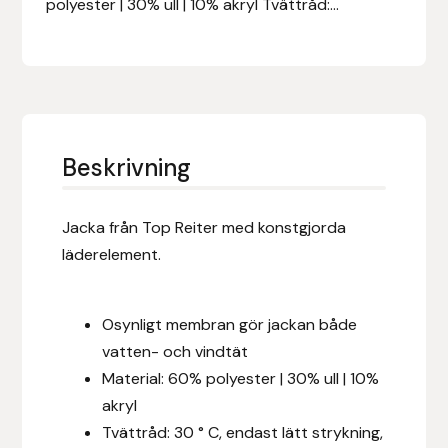
polyester | 30% ull | 10% akryl Tvättråd:...
Eldorado
Epona bokförlag
Equality Line
EQUES
Beskrivning
EQUES | KINGSLAND
Jacka från Top Reiter med konstgjorda
läderelement.
Equipage
Eric LeTixerant
Osynligt membran gör jackan både
vatten- och vindtät
Eskadron
Material: 60% polyester | 30% ull | 10%
akryl
Eyjólfur Ísólfsson
Tvättråd: 30 ° C, endast lätt strykning,