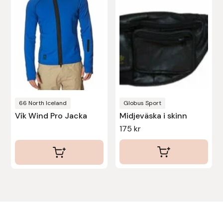
Uhip
Uvex
Vals
Veredus
66 North Iceland
Globus Sport
Vík Wind Pro Jacka
Midjeväska i skinn
Walsh
175
kr
Werkman Hoofcare
Willab
Wintec