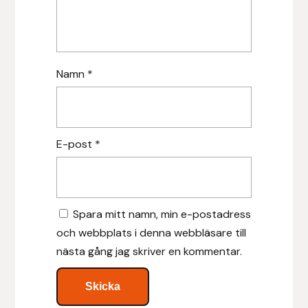
Islensk.is
J&S Saddlery
Namn
*
Källquist Equestrian
Karlslund
E-post
*
Kidka of Iceland
Klisterdekaler.se
Spara mitt namn, min e-postadress
och webbplats i denna webbläsare till
Knights
nästa gång jag skriver en kommentar.
Ky Rotary Bit
Lenanders Grafiska