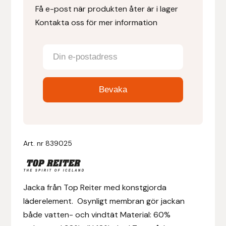
Få e-post när produkten åter är i lager
Kontakta oss för mer information
Denni Design
Denni Design / Bomber Bits
Draupnir
Dy’on
E.A. Mattes
Art. nr
839025
Eclipse Biofarmab
Ekholm Nordic
Jacka från Top Reiter med konstgjorda
läderelement. Osynligt membran gör jackan
Ekol
både vatten- och vindtät Material: 60%