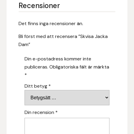
Recensioner
Hansbo Sport
Det finns inga recensioner än.
Heller
Bli först med att recensera ”Skvisa Jacka
Hesta Gallery
Dam”
Horse Guard
Din e-postadress kommer inte
publiceras.
Obligatoriska fält är märkta
HRÍMNIR
*
Iceland Pet
Ditt betyg
*
IceTack
Din recension
*
IPZV
Islandshästspecialisten