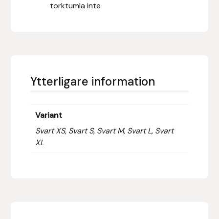
torktumla inte
Fager
Fákur Rideudstyr
Fleck
Ytterligare information
Freyja
Furminator
Variant
Svart XS, Svart S, Svart M, Svart L, Svart
G Boots
XL
Globus Sport
Góa
Gysinge