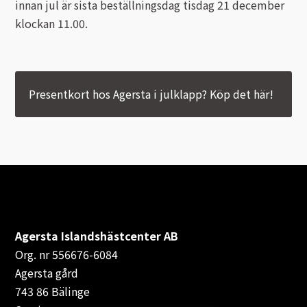
innan jul är sista beställningsdag tisdag 21 december
klockan 11.00.
Presentkort
Ridbyxor, kjolar, overaller mm
Presentkort hos Agersta i julklapp? Köp det här!
Ridjackor, kappor, västar mm
Ridskor och ridstövlar
Tävlingskavajer och blusar
Väskor, bagar, påsar mm
Agersta Islandshästcenter AB
Hovslageri
Org. nr 556676-6084
Agersta gård
Stall och stallapotek
743 86 Bälinge