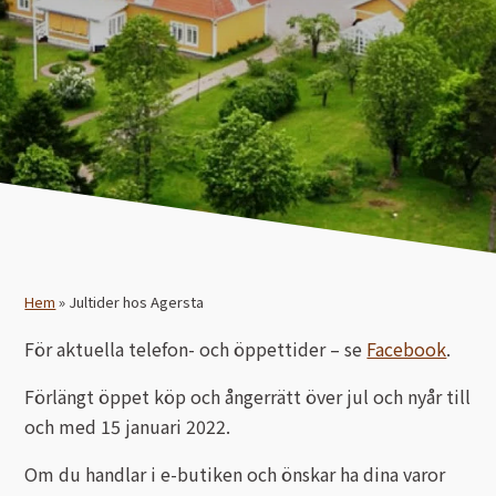
Vår avel
Stigläder
Träning och longering
Vojlockar och schabrak
Tränsdelar och tyglar
Hjälmar, reflexer, säkerhet
Isländska naturprodukter
Isländska ulltröjor
Hem
»
Jultider hos Agersta
Isländskt godis
För aktuella telefon- och öppettider – se
Facebook
.
Litteratur och film
Förlängt öppet köp och ångerrätt över jul och nyår till
och med 15 januari 2022.
Mössor, ridhandskar mm
Om du handlar i e-butiken och önskar ha dina varor
Presentartiklar