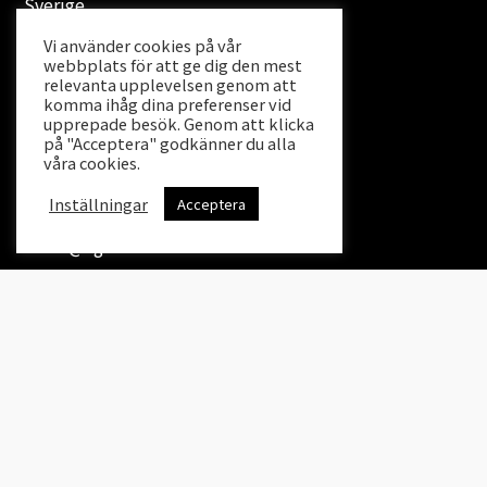
Sverige
Stängsel och box
Vi använder cookies på vår
Varukorg
Ridcenter
webbplats för att ge dig den mest
relevanta upplevelsen genom att
0704 – 981 680
komma ihåg dina preferenser vid
Kassan
rida@agersta.nu
upprepade besök. Genom att klicka
på "Acceptera" godkänner du alla
våra cookies.
Mitt konto
Ridshop & e-butik
Inställningar
Acceptera
018-357200
order@agersta.nu
© 2026 Agersta.