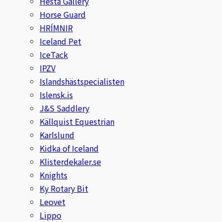
Hesta Gallery
Horse Guard
Uhip
HRÍMNIR
Iceland Pet
Uvex
IceTack
IPZV
Vals
Islandshästspecialisten
Islensk.is
Veredus
J&S Saddlery
Källquist Equestrian
Walsh
Karlslund
Kidka of Iceland
Werkman Hoofcare
Klisterdekaler.se
Willab
Knights
Ky Rotary Bit
Wintec
Leovet
Lippo