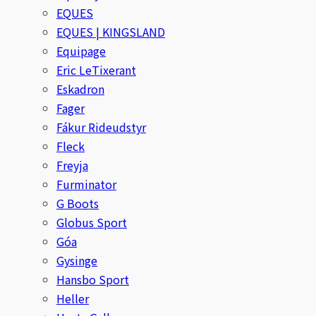
EQUES
Stina Helmersson Bokförlag
EQUES | KINGSLAND
Equipage
Suedwind
Eric LeTixerant
Eskadron
Tear-Aid
Fager
Fákur Rideudstyr
Tekna
Fleck
Freyja
Tidningen Ridsport Island
Furminator
G Boots
TöltSaga
Globus Sport
TOPREITER
Góa
Gysinge
Trikem
Hansbo Sport
Heller
Tunahaken