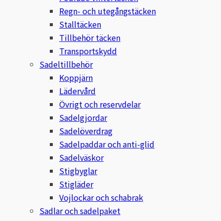
Eldorado
Regn- och utegångstäcken
Stalltäcken
Epona bokförlag
Tillbehör täcken
Transportskydd
Equality Line
Sadeltillbehör
Koppjärn
EQUES
Lädervård
Övrigt och reservdelar
EQUES | KINGSLAND
Sadelgjordar
Equipage
Sadelöverdrag
Sadelpaddar och anti-glid
Eric LeTixerant
Sadelväskor
Stigbyglar
Eskadron
Stigläder
Vojlockar och schabrak
Eyjólfur Ísólfsson
Sadlar och sadelpaket