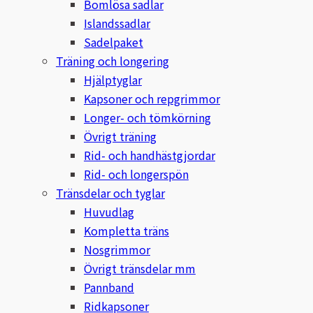
Bomlösa sadlar
Fager
Islandssadlar
Sadelpaket
Fákur Rideudstyr
Träning och longering
Hjälptyglar
Fleck
Kapsoner och repgrimmor
Longer- och tömkörning
Freyja
Övrigt träning
Rid- och handhästgjordar
Furminator
Rid- och longerspön
G Boots
Tränsdelar och tyglar
Huvudlag
Globus Sport
Kompletta träns
Nosgrimmor
Góa
Övrigt tränsdelar mm
Pannband
Gysinge
Ridkapsoner