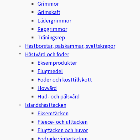
Grimmor
Grimskaft
Denni Design
Lädergrimmor
Repgrimmor
Denni Design / Bomber Bits
Träningsrep
Hästborstar, pälskammar, svettskrapor
Draupnir
Hästvård och foder
Eksemprodukter
Dy’on
Flugmedel
E.A. Mattes
Foder och kosttillskott
Hovvård
Eclipse Biofarmab
Hud- och pälsvård
Islandshästtäcken
Ekholm Nordic
Eksemtäcken
Fleece- och ulltäcken
Ekol
Flugtäcken och huvor
Fodrade vintertäcken