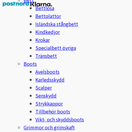
Bettlösa
Stigläder
Träning och longering
Ridbyxor, kjolar, overaller mm
Beris Bits
Bettplattor
Isländska stångbett
Vojlockar och schabrak
Tränsdelar och tyglar
Ridjackor, kappor, västar mm
Bocaj
Kindkedjor
Krokar
Ridskor och ridstövlar
Boett
Specialbett övriga
Tränsbett
Tävlingskavajer och blusar
Bomber Bits
Boots
Väskor, bagar, påsar mm
Borstiq
Avelsboots
Karledsskydd
Bucas
Scalper
Senskydd
Casco
Strykkappor
Tillbehör boots
Catago Equestrian
Vikt- och skyddsboots
Grimmor och grimskaft
Charles Owen