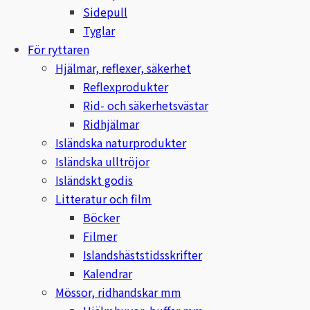
Sidepull
Hansbo Sport
Tyglar
För ryttaren
Heller
Hjälmar, reflexer, säkerhet
Reflexprodukter
Hesta Gallery
Rid- och säkerhetsvästar
Ridhjälmar
Horse Guard
Isländska naturprodukter
Isländska ulltröjor
HRÍMNIR
Isländskt godis
Iceland Pet
Litteratur och film
Böcker
IceTack
Filmer
Islandshäststidsskrifter
IPZV
Kalendrar
Mössor, ridhandskar mm
Islandshästspecialisten