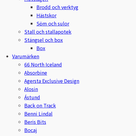
Nammi Godis
Brodd och verktyg
Hästskor
Natur & Kultur bokförlag
Söm och sulor
Stall och stallapotek
Nyttorp
Stängsel och box
Box
Parisol
Varumärken
66 North Iceland
PAVO
Absorbine
Agersta Exclusive Design
Pharmakas
Alosin
Pikeur
Ástund
Back on Track
Prestige
Benni Lindal
Beris Bits
Professional’s Choice
Bocaj