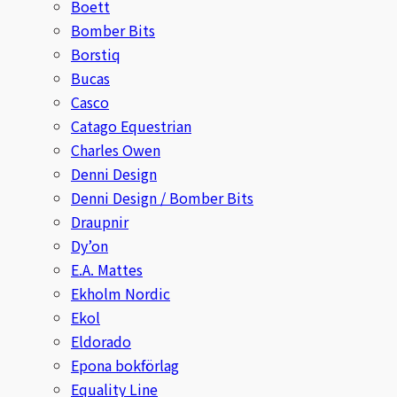
Boett
Protector
Bomber Bits
Borstiq
Redback
Bucas
Casco
Roeckl
Catago Equestrian
Charles Owen
Safehorse of Sweden
Denni Design
Denni Design / Bomber Bits
Saltverk
Draupnir
Dy’on
Sigga Ævars
E.A. Mattes
Sivart Bokförlag
Ekholm Nordic
Ekol
Sonnenreiter
Eldorado
Epona bokförlag
Star
Equality Line