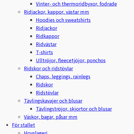
Lenanders Grafiska
Vinter- och thermoridbyxor, fodrade
Ridjackor, kappor, västar mm
Leovet
Hoodies och sweatshirts
Ridjackor
Lippo
Ridkappor
Ridvästar
Lysi Ehf
T-shirts
Ulltröjor, fleecetjöjor, ponchos
Metalab
Ridskor och ridstövlar
Chaps, leggings, rainlegs
Mias Ridsport
Ridskor
Mountain Horse
Ridstövlar
Tävlingskavajer och blusar
Muck Boot Company
Tävlingströjor, skjortor och blusar
Väskor, bagar, påsar mm
Mustad
För stallet
Hovslageri