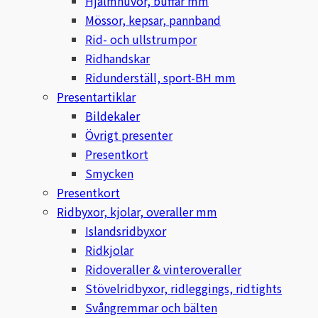
Hjälmhuvor, buffar mm
Mössor, kepsar, pannband
Islensk.is
Rid- och ullstrumpor
Ridhandskar
J&S Saddlery
Ridunderställ, sport-BH mm
Presentartiklar
Källquist Equestrian
Bildekaler
Övrigt presenter
Karlslund
Presentkort
Smycken
Kidka of Iceland
Presentkort
Klisterdekaler.se
Ridbyxor, kjolar, overaller mm
Islandsridbyxor
Knights
Ridkjolar
Ridoveraller & vinteroveraller
Ky Rotary Bit
Stövelridbyxor, ridleggings, ridtights
Svångremmar och bälten