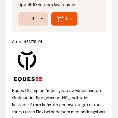
Upp till 10 veckors leveranstid
Denni Design
Sadel
-
+
Köp
Champion
Denni Design / Bomber Bits
mängd
Draupnir
Art. nr
463751-01
Dy’on
E.A. Mattes
Eclipse Biofarmab
Eques Champion är designad av världsmästare
Ekholm Nordic
Guðmundur Björgvinsson. Högkvalitativt
kalvläder Stora knästöd ger mycket gott stöd
Ekol
för ryttaren Flexibel sadelbom med ändringsbart