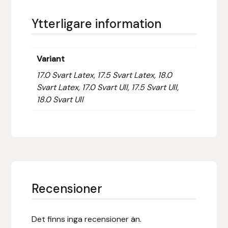
Islensk.is
Ytterligare information
J&S Saddlery
Variant
Källquist Equestrian
17.0 Svart Latex, 17.5 Svart Latex, 18.0
Svart Latex, 17.0 Svart Ull, 17.5 Svart Ull,
Karlslund
18.0 Svart Ull
Kidka of Iceland
Klisterdekaler.se
Knights
Recensioner
Ky Rotary Bit
Det finns inga recensioner än.
Lenanders Grafiska