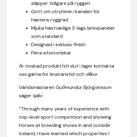
släpper tidigare på ryggen
Fager
Gott om utrymme i kanalen för
hästens ryggrad
Fákur Rideudstyr
Mjuka hästvänliga 3-lags latexpaneler
som standard
Fleck
Designad i exklusiv finish
Freyja
Flera sitsstorlekar
Är önskad produkt/stl slut i lager kontakta
Furminator
oss gärna för leveranstid och villkor.
G Boots
Världsmästaren Guðmundur Björgvinsson
säger själv:
Globus Sport
“Through many years of experience with
Góa
top-level sport competition and showing
horses at breeding shows in and outside
Gysinge
Iceland, I have learned which properties I