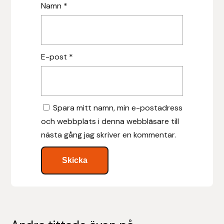
Nammi Godis
Namn
*
Natur & Kultur bokförlag
Nyttorp
E-post
*
Parisol
PAVO
Spara mitt namn, min e-postadress
och webbplats i denna webbläsare till
Pharmakas
nästa gång jag skriver en kommentar.
Pikeur
Prestige
Professional’s Choice