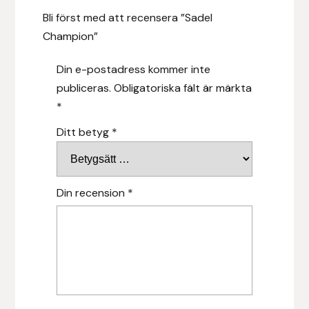
Bli först med att recensera ”Sadel
Leovet
Champion”
Din e-postadress kommer inte
Lippo
publiceras.
Obligatoriska fält är märkta
Lysi Ehf
*
Ditt betyg
*
Metalab
Mias Ridsport
Din recension
*
Mountain Horse
Muck Boot Company
Mustad