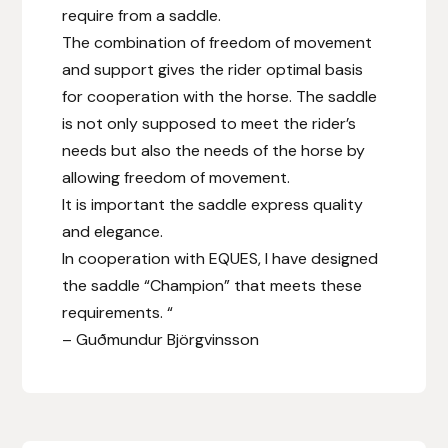
require from a saddle.
Hansbo Sport
The combination of freedom of movement
and support gives the rider optimal basis
Heller
for cooperation with the horse. The saddle
is not only supposed to meet the rider’s
Hesta Gallery
needs but also the needs of the horse by
allowing freedom of movement.
Horse Guard
It is important the saddle express quality
and elegance.
HRÍMNIR
In cooperation with EQUES, I have designed
Iceland Pet
the saddle “Champion” that meets these
requirements. “
IceTack
– Guðmundur Björgvinsson
IPZV
Islandshästspecialisten