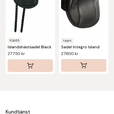
olika
olika
alternativen
alternativen
kan
kan
väljas
väljas
på
på
produktsidan
produktsidan
EQUES
Lippo
Islandshästsadel Black
Sadel Integro Island
27750
kr
27800
kr
Kundtjänst