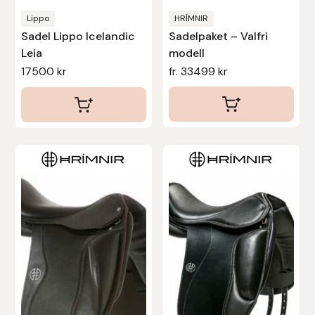
produktsidan
produktsidan
Lippo
HRÍMNIR
Uhip
Sadel Lippo Icelandic
Sadelpaket – Valfri
Leia
modell
Uvex
17500
kr
fr.
33499
kr
Vals
Veredus
Den
Den
Walsh
här
här
produkten
produkten
Werkman Hoofcare
har
har
flera
flera
Willab
varianter.
varianter.
De
De
Wintec
olika
olika
alternativen
alternativen