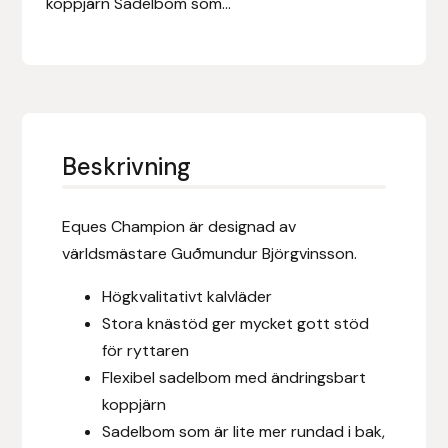
koppjärn Sadelbom som...
Eldorado
Epona bokförlag
Equality Line
EQUES
Beskrivning
EQUES | KINGSLAND
Eques Champion är designad av
världsmästare Guðmundur Björgvinsson.
Equipage
Högkvalitativt kalvläder
Eric LeTixerant
Stora knästöd ger mycket gott stöd
för ryttaren
Eskadron
Flexibel sadelbom med ändringsbart
koppjärn
Eyjólfur Ísólfsson
Sadelbom som är lite mer rundad i bak,