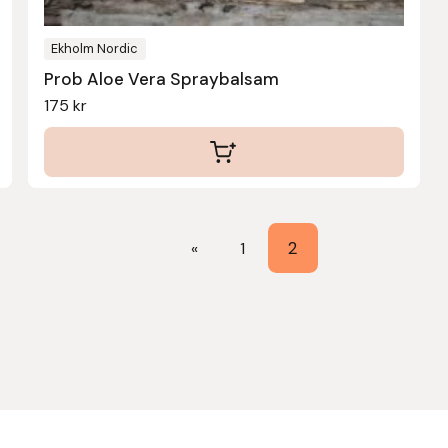
Ekholm Nordic
Prob Aloe Vera Spraybalsam
175
kr
2
«
1