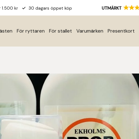
r 1.500 kr
30 dagars öppet köp
UTMÄRKT
hästen
För ryttaren
För stallet
Varumärken
Presentkort