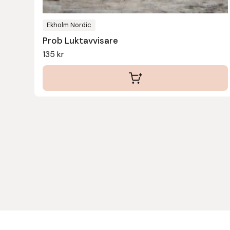
Eldorado
Ekholm Nordic
Epona bokförlag
Prob Luktavvisare
135
kr
Equality Line
EQUES
EQUES | KINGSLAND
Equipage
Eric LeTixerant
Eskadron
Eyjólfur Ísólfsson