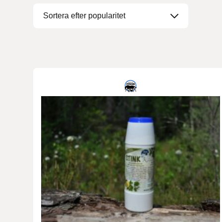
Denni Design
Denni Design / Bomber Bits
Draupnir
Dy’on
E.A. Mattes
Eclipse Biofarmab
Ekholm Nordic
Ekol