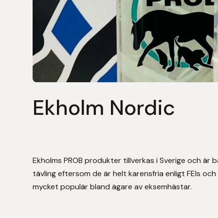
Stigläder
Träning och longering
Ridbyxor, kjolar, overaller mm
Beris Bits
Vojlockar och schabrak
Tränsdelar och tyglar
Ridjackor, kappor, västar mm
Bocaj
Ridskor och ridstövlar
Boett
Tävlingskavajer och blusar
Bomber Bits
Ekholm Nordic
Väskor, bagar, påsar mm
Borstiq
Bucas
Ekholms PROB produkter tillverkas i Sverige och är b
Casco
tävling eftersom de är helt karensfria enligt FEIs oc
mycket populär bland ägare av eksemhästar.
Catago Equestrian
Charles Owen