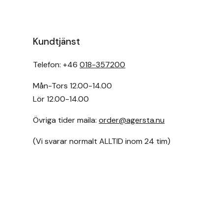
Fager
Fákur Rideudstyr
Kundtjänst
Fleck
Telefon: +46
018-357200
Freyja
Mån-Tors 12.00-14.00
Lör 12.00-14.00
Furminator
Övriga tider maila:
order@agersta.nu
G Boots
(Vi svarar normalt ALLTID inom 24 tim)
Globus Sport
Góa
Gysinge