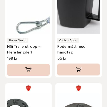
De
Hansbo Sport
olika
alternativen
Heller
kan
väljas
Hesta Gallery
på
produktsidan
Horse Guard
Globus Sport
Horse Guard
HG Trailerstropp –
Fodermått med
Flera längder!
handtag
HRÍMNIR
199
kr
55
kr
Iceland Pet
IceTack
Den
Den
IPZV
här
här
produkten
produkten
Islandshästspecialisten