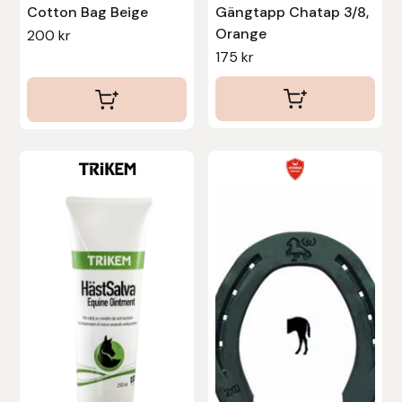
Eldorado
Cotton Bag Beige
Gängtapp Chatap 3/8,
Orange
200
kr
Epona bokförlag
175
kr
Equality Line
EQUES
Den
EQUES | KINGSLAND
här
produkten
Equipage
har
flera
Eric LeTixerant
varianter.
De
Eskadron
olika
alternativen
Eyjólfur Ísólfsson
kan