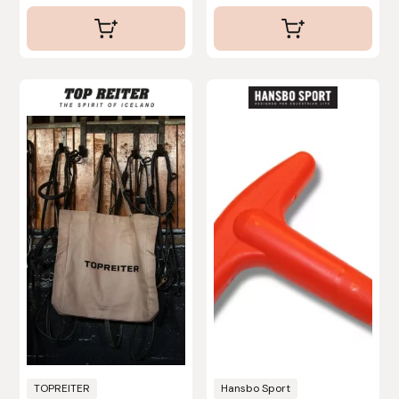
Denni Design
Denni Design / Bomber Bits
Draupnir
Dy’on
E.A. Mattes
Eclipse Biofarmab
Ekholm Nordic
Ekol
TOPREITER
Hansbo Sport