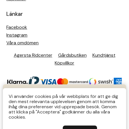
Länkar
Facebook
Instagram
Våra omdömen
Agersta Ridcenter
Gårdsbutiken
Kundtjänst
Köpvillkor
KUNDTJÄNST
Vi använder cookies på vår webbplats för att ge dig
den mest relevanta upplevelsen genom att komma
Butiks- & telefontider Mån-Tors 12-14 Lör 12-14
ihåg dina preferenser vid upprepade besök. Genom
att klicka på "Acceptera" godkänner du alla våra
övriga tider via e-post: order@agersta.nu
© 2026 Agersta.
cookies.