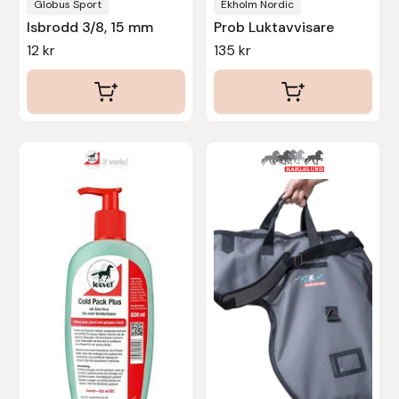
Globus Sport
Ekholm Nordic
Protector
Isbrodd 3/8, 15 mm
Prob Luktavvisare
12
kr
135
kr
Redback
Roeckl
Safehorse of Sweden
Saltverk
Sigga Ævars
Sivart Bokförlag
Sonnenreiter
Star