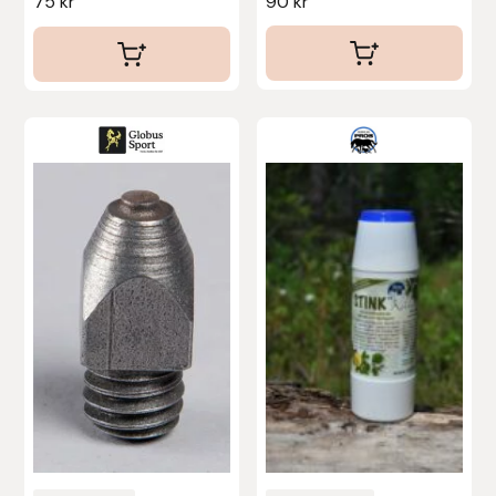
75
kr
90
kr
Nammi Godis
Natur & Kultur bokförlag
Nyttorp
Parisol
PAVO
Pharmakas
Pikeur
Prestige
Professional’s Choice