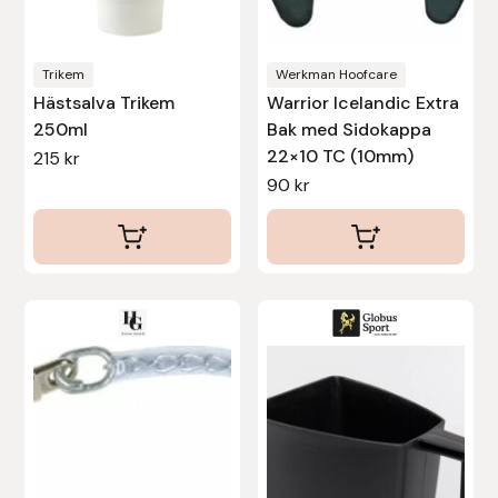
väljas
Fager
på
produktsidan
Fákur Rideudstyr
Trikem
Werkman Hoofcare
Hästsalva Trikem
Warrior Icelandic Extra
250ml
Bak med Sidokappa
Fleck
22×10 TC (10mm)
215
kr
90
kr
Freyja
Furminator
G Boots
Den
här
Globus Sport
produkten
har
Góa
flera
Gysinge
varianter.