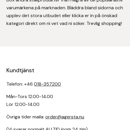
varumärkena på marknaden. Bläddra bland sidorna och
Uhip
upplev det stora utbudet eller klicka er in på önskad
kategori direkt om ni vet vad ni söker. Trevlig shopping!
Uvex
Vals
Veredus
Kundtjänst
Walsh
Telefon: +46
018-357200
Werkman Hoofcare
Mån-Tors 12.00-14.00
Willab
Lör 12.00-14.00
Wintec
Övriga tider maila:
order@agersta.nu
(Vi svarar normalt ALLTID inom 24 tim)