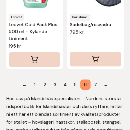
Stina Helmersson Bokförlag
Leovet
Karlslund
Suedwind
Leovet Cold Pack Plus
Sadelbag/resväska
500 ml – Kylande
795
kr
Liniment
Tear-Aid
195
kr
Tekna
Tidningen Ridsport Island
TöltSaga
6
←
1
2
3
4
5
7
→
TOPREITER
Hos oss på Islandshästspecialisten – Nordens största
ridsportbutik för Islandshästar och dess ryttare, hittar
Trikem
ni ett här ett blandat sortiment av kvalitetsprodukter
för stallet – hovslageri, hästskor, stallapotek, stängsel,
Tunahaken
box andra stallprodukter från några av de populäraste