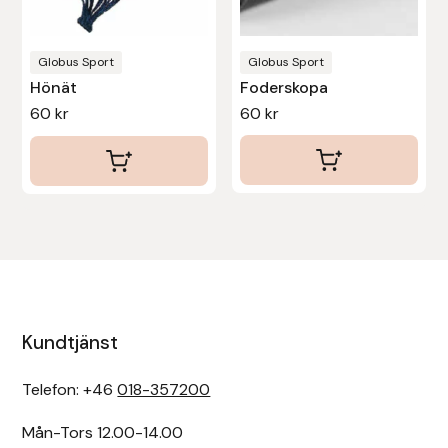
väljas
på
Uhip
produktsidan
Globus Sport
Globus Sport
Hönät
Foderskopa
Uvex
60
kr
60
kr
Vals
Veredus
Walsh
Werkman Hoofcare
Kundtjänst
Willab
Telefon: +46
018-357200
Wintec
Mån-Tors 12.00-14.00