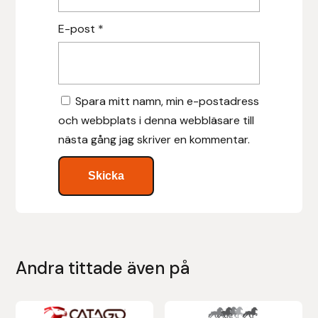
Islensk.is
E-post
*
J&S Saddlery
Källquist Equestrian
Spara mitt namn, min e-postadress
och webbplats i denna webbläsare till
Karlslund
nästa gång jag skriver en kommentar.
Kidka of Iceland
Klisterdekaler.se
Knights
Andra tittade även på
Ky Rotary Bit
Lenanders Grafiska