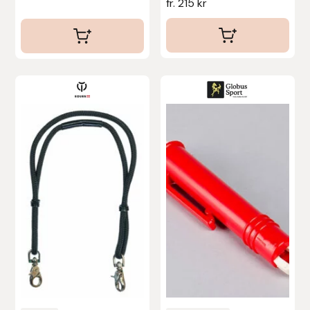
fr.
215
kr
Protector
Redback
Roeckl
Safehorse of Sweden
Saltverk
Sigga Ævars
Sivart Bokförlag
Sonnenreiter
Star