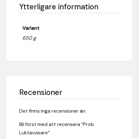
Ytterligare information
Fager
Fákur Rideudstyr
Variant
Fleck
650 g
Freyja
Furminator
G Boots
Recensioner
Globus Sport
Det finns inga recensioner än.
Góa
Bli först med att recensera ”Prob
Gysinge
Luktavvisare”