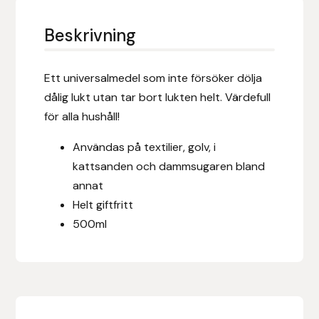
Eldorado
Beskrivning
Epona bokförlag
Equality Line
Ett universalmedel som inte försöker dölja
dålig lukt utan tar bort lukten helt. Värdefull
EQUES
för alla hushåll!
Användas på textilier, golv, i
EQUES | KINGSLAND
kattsanden och dammsugaren bland
annat
Equipage
Helt giftfritt
Eric LeTixerant
500ml
Eskadron
Eyjólfur Ísólfsson