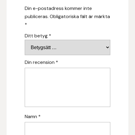
Din e-postadress kommer inte
Hansbo Sport
publiceras.
Obligatoriska fält är märkta
Heller
*
Ditt betyg
*
Hesta Gallery
Horse Guard
Din recension
*
HRÍMNIR
Iceland Pet
IceTack
IPZV
Namn
*
Islandshästspecialisten