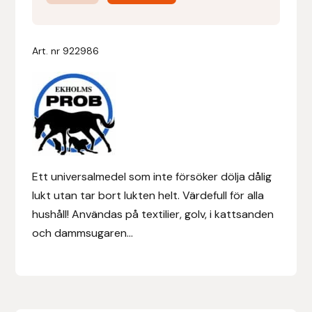
Luktavvisare
mängd
Denni Design
Art. nr
922986
Denni Design / Bomber Bits
Draupnir
Dy’on
E.A. Mattes
Ett universalmedel som inte försöker dölja dålig
lukt utan tar bort lukten helt. Värdefull för alla
Eclipse Biofarmab
hushåll! Användas på textilier, golv, i kattsanden
och dammsugaren...
Ekholm Nordic
Ekol