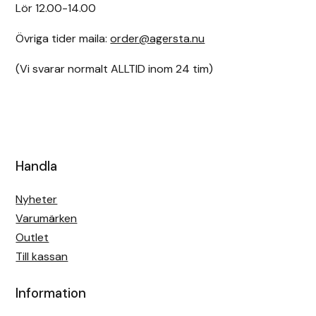
Lör 12.00-14.00
Övriga tider maila:
order@agersta.nu
(Vi svarar normalt ALLTID inom 24 tim)
Handla
Nyheter
Varumärken
Outlet
Till kassan
Information