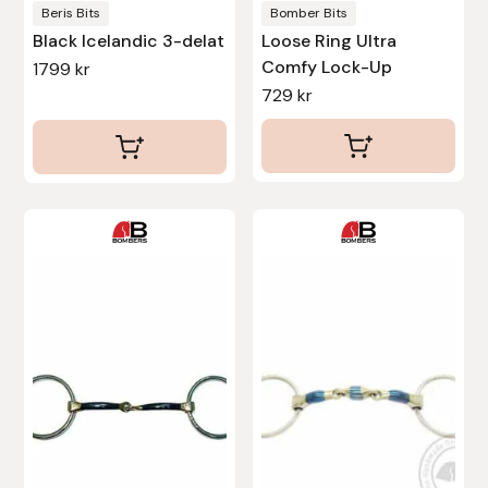
produktsidan
produktsidan
Beris Bits
Bomber Bits
Protector
Black Icelandic 3-delat
Loose Ring Ultra
Comfy Lock-Up
1799
kr
Redback
729
kr
Roeckl
Safehorse of Sweden
Den
Den
Saltverk
här
här
produkten
produkten
Sigga Ævars
har
har
flera
flera
Sivart Bokförlag
varianter.
varianter.
De
De
Sonnenreiter
olika
olika
alternativen
alternativen
Star