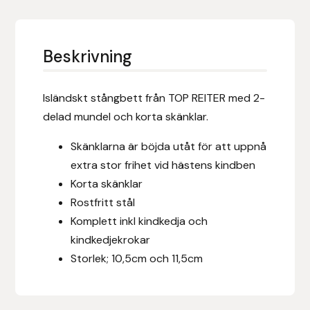
Eldorado
Epona bokförlag
Beskrivning
Equality Line
Isländskt stångbett från TOP REITER med 2-
EQUES
delad mundel och korta skänklar.
EQUES | KINGSLAND
Skänklarna är böjda utåt för att uppnå
extra stor frihet vid hästens kindben
Equipage
Korta skänklar
Rostfritt stål
Eric LeTixerant
Komplett inkl kindkedja och
kindkedjekrokar
Eskadron
Storlek; 10,5cm och 11,5cm
Eyjólfur Ísólfsson