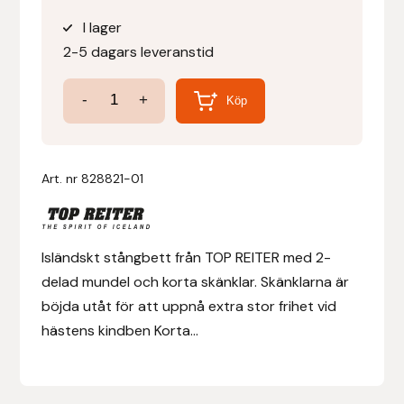
I lager
Denni Design
2-5 dagars leveranstid
Denni Design / Bomber Bits
2-
-
+
Köp
delat
Draupnir
Stångbett
Korta
Art. nr
828821-01
Dy’on
skänklar
mängd
E.A. Mattes
Isländskt stångbett från TOP REITER med 2-
Eclipse Biofarmab
delad mundel och korta skänklar. Skänklarna är
böjda utåt för att uppnå extra stor frihet vid
Ekholm Nordic
hästens kindben Korta...
Ekol