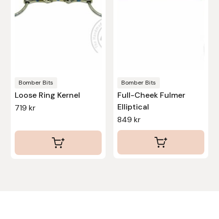
De
De
olika
olika
Uhip
alternativen
alternativen
kan
kan
Uvex
väljas
väljas
på
på
Vals
produktsidan
produktsidan
Bomber Bits
Bomber Bits
Loose Ring Kernel
Full-Cheek Fulmer
Veredus
Elliptical
719
kr
849
kr
Walsh
Werkman Hoofcare
Willab
Wintec