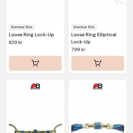
kan
kan
Stina Helmersson Bokförlag
väljas
väljas
på
på
Suedwind
produktsidan
produktsidan
Bomber Bits
Bomber Bits
Loose Ring Lock-Up
Loose Ring Elliptical
Tear-Aid
Lock-Up
829
kr
799
kr
Tekna
Tidningen Ridsport Island
TöltSaga
Den
Den
här
här
TOPREITER
produkten
produkten
har
har
Trikem
flera
flera
varianter.
varianter.
Tunahaken