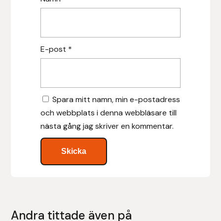
Islensk.is
J&S Saddlery
E-post
*
Källquist Equestrian
Karlslund
Spara mitt namn, min e-postadress
och webbplats i denna webbläsare till
Kidka of Iceland
nästa gång jag skriver en kommentar.
Klisterdekaler.se
Knights
Ky Rotary Bit
Andra tittade även på
Lenanders Grafiska