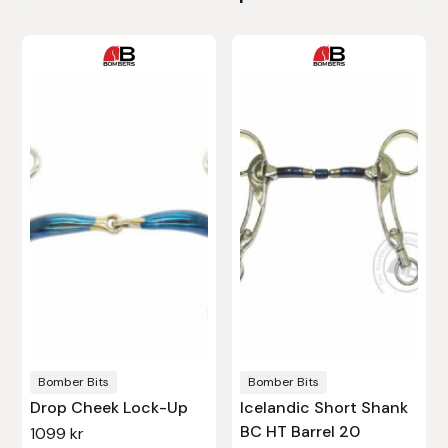
Leovet
Den
här
Lippo
produkten
har
Lysi Ehf
flera
varianter.
Metalab
De
olika
Mias Ridsport
alternativen
kan
Mountain Horse
väljas
på
Muck Boot Company
produktsidan
Bomber Bits
Bomber Bits
Drop Cheek Lock-Up
Icelandic Short Shank
Mustad
BC HT Barrel 20
1099
kr