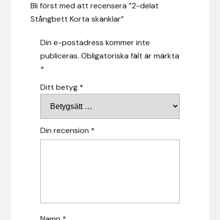
Bli först med att recensera ”2-delat
Hansbo Sport
Stångbett Korta skänklar”
Heller
Din e-postadress kommer inte
publiceras.
Obligatoriska fält är märkta
Hesta Gallery
*
Ditt betyg
*
Horse Guard
HRÍMNIR
Din recension
*
Iceland Pet
IceTack
IPZV
Islandshästspecialisten
Namn
*