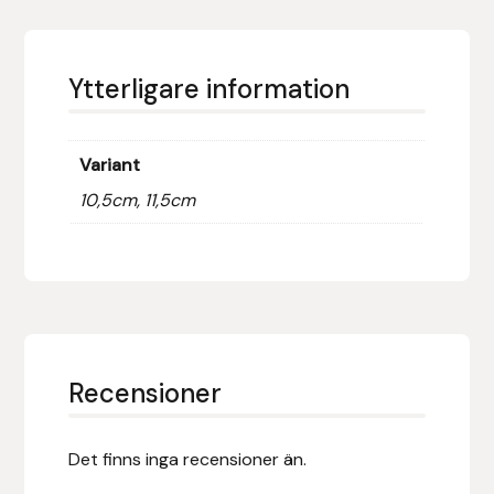
Fager
Fákur Rideudstyr
Ytterligare information
Fleck
Variant
Freyja
10,5cm, 11,5cm
Furminator
G Boots
Globus Sport
Recensioner
Góa
Det finns inga recensioner än.
Gysinge