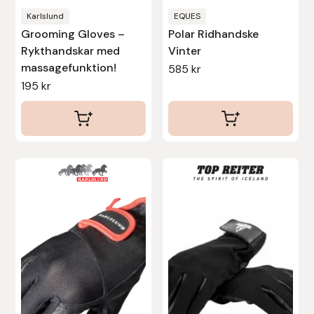
produktsidan
Karlslund
EQUES
Uhip
Grooming Gloves –
Polar Ridhandske
Rykthandskar med
Vinter
Uvex
massagefunktion!
585
kr
195
kr
Vals
Veredus
Den
Den
Walsh
här
här
Werkman Hoofcare
produkten
produkten
har
har
Willab
flera
flera
varianter.
varianter.
Wintec
De
De
olika
olika