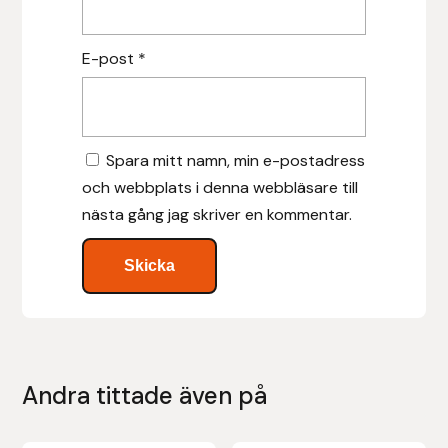
Leovet
E-post
*
Lippo
Lysi Ehf
Spara mitt namn, min e-postadress
och webbplats i denna webbläsare till
Metalab
nästa gång jag skriver en kommentar.
Mias Ridsport
Mountain Horse
Muck Boot Company
Andra tittade även på
Mustad