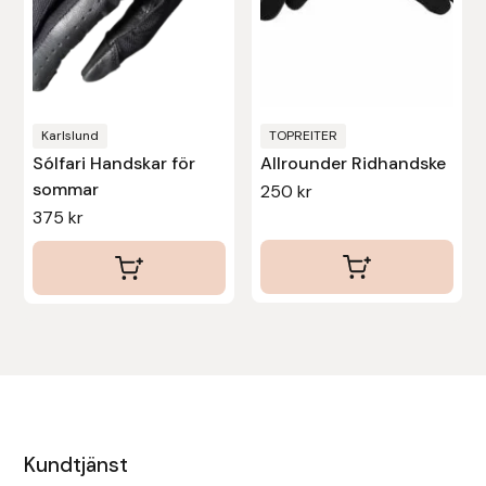
alternativen
alternativen
kan
kan
väljas
väljas
på
på
produktsidan
produktsidan
Karlslund
TOPREITER
Sólfari Handskar för
Allrounder Ridhandske
sommar
250
kr
375
kr
Kundtjänst