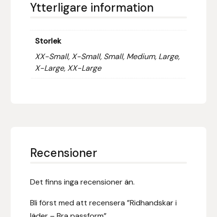
Ytterligare information
Hansbo Sport
Heller
Storlek
XX-Small, X-Small, Small, Medium, Large,
Hesta Gallery
X-Large, XX-Large
Horse Guard
HRÍMNIR
Iceland Pet
Recensioner
IceTack
Det finns inga recensioner än.
IPZV
Bli först med att recensera ”Ridhandskar i
Islandshästspecialisten
läder – Bra passform”