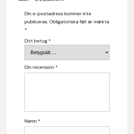
Islensk.is
Din e-postadress kommer inte
publiceras.
Obligatoriska fält är märkta
J&S Saddlery
*
Ditt betyg
*
Källquist Equestrian
Karlslund
Din recension
*
Kidka of Iceland
Klisterdekaler.se
Knights
Ky Rotary Bit
Namn
*
Lenanders Grafiska