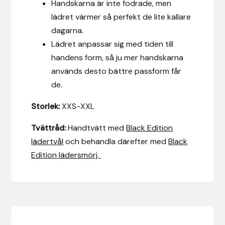
Handskarna är inte fodrade, men
Fager
lädret värmer så perfekt de lite kallare
dagarna.
Fákur Rideudstyr
Lädret anpassar sig med tiden till
handens form, så ju mer handskarna
Fleck
används desto bättre passform får
de.
Freyja
Storlek:
XXS-XXL
Furminator
Tvättråd:
Handtvätt med
Black Edition
G Boots
lädertvål
och behandla därefter med
Black
Edition lädersmörj.
Globus Sport
Góa
Gysinge