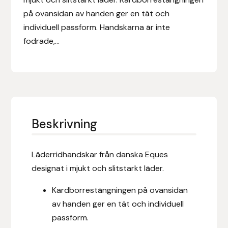
Eldorado
på ovansidan av handen ger en tät och
individuell passform. Handskarna är inte
Epona bokförlag
fodrade,...
Equality Line
EQUES
EQUES | KINGSLAND
Beskrivning
Equipage
Läderridhandskar från danska Eques
Eric LeTixerant
designat i mjukt och slitstarkt läder.
Eskadron
Kardborrestängningen på ovansidan
av handen ger en tät och individuell
Eyjólfur Ísólfsson
passform.