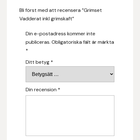
Bli först med att recensera ”Grimset
Islensk.is
Vadderat inkl grimskaft”
J&S Saddlery
Din e-postadress kommer inte
publiceras.
Obligatoriska fält är märkta
Källquist Equestrian
*
Karlslund
Ditt betyg
*
Kidka of Iceland
Din recension
*
Klisterdekaler.se
Knights
Ky Rotary Bit
Lenanders Grafiska