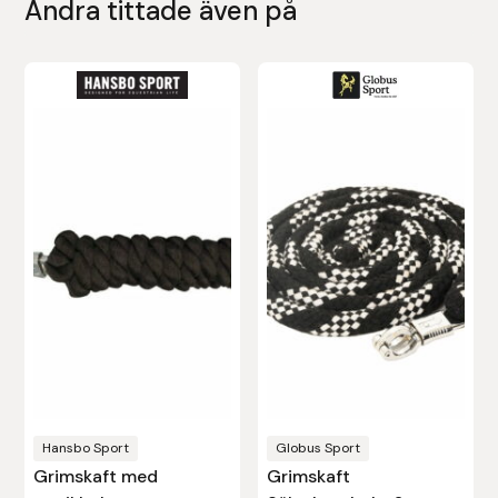
Andra tittade även på
Nammi Godis
Natur & Kultur bokförlag
Nyttorp
Parisol
PAVO
Pharmakas
Pikeur
Prestige
Hansbo Sport
Globus Sport
Professional’s Choice
Grimskaft med
Grimskaft