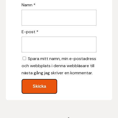
Namn
*
Leovet
Lippo
E-post
*
Lysi Ehf
Metalab
Spara mitt namn, min e-postadress
och webbplats i denna webbläsare till
Mias Ridsport
nästa gång jag skriver en kommentar.
Mountain Horse
Muck Boot Company
Mustad