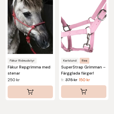
flera
flera
varianter.
varianter.
De
De
olika
olika
alternativen
alternativen
kan
kan
väljas
väljas
på
på
produktsidan
produktsidan
Fákur Rideudstyr
Karlslund
Rea
Fàkur Repgrimma med
SuperStrap Grimman –
stenar
Färgglada färger!
250
kr
fr.
375
kr
150
kr