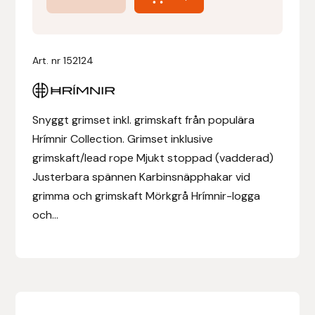
Vadderat
inkl
Denni Design
grimskaft
Art. nr
152124
Denni Design / Bomber Bits
mängd
Draupnir
Snyggt grimset inkl. grimskaft från populära
Hrímnir Collection. Grimset inklusive
Dy’on
grimskaft/lead rope Mjukt stoppad (vadderad)
E.A. Mattes
Justerbara spännen Karbinsnäpphakar vid
grimma och grimskaft Mörkgrå Hrímnir-logga
Eclipse Biofarmab
och...
Ekholm Nordic
Ekol