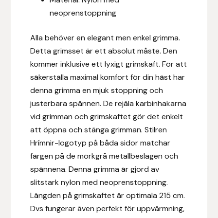
Fager
neoprenstoppning
Fákur Rideudstyr
Alla behöver en elegant men enkel grimma.
Detta grimsset är ett absolut måste. Den
Fleck
kommer inklusive ett lyxigt grimskaft. För att
säkerställa maximal komfort för din häst har
Freyja
denna grimma en mjuk stoppning och
justerbara spännen. De rejäla karbinhakarna
Furminator
vid grimman och grimskaftet gör det enkelt
att öppna och stänga grimman. Stilren
G Boots
Hrímnir-logotyp på båda sidor matchar
färgen på de mörkgrå metallbeslagen och
Globus Sport
spännena. Denna grimma är gjord av
slitstark nylon med neoprenstoppning.
Góa
Längden på grimskaftet är optimala 215 cm.
Gysinge
Dvs fungerar även perfekt för uppvärmning,