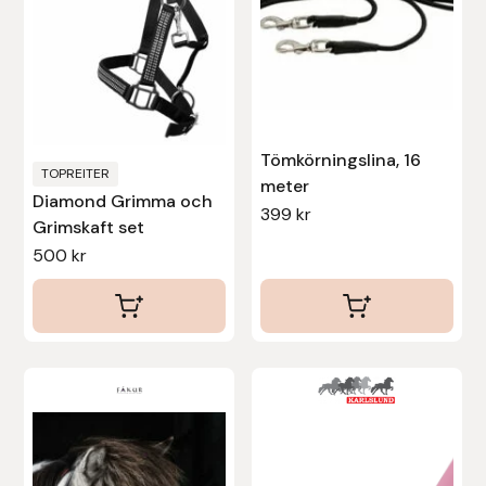
Uhip
Uvex
Vals
Tömkörningslina, 16
TOPREITER
meter
Diamond Grimma och
Veredus
399
kr
Grimskaft set
500
kr
Walsh
Werkman Hoofcare
Willab
Den
Den
här
här
Wintec
produkten
produkten
har
har