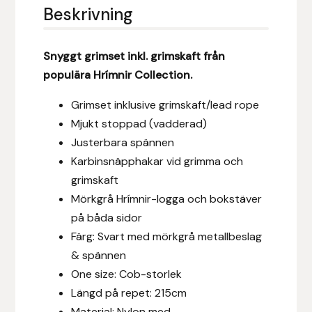
Eldorado
Beskrivning
Epona bokförlag
Snyggt grimset inkl. grimskaft från
populära Hrímnir Collection.
Equality Line
Grimset inklusive grimskaft/lead rope
EQUES
Mjukt stoppad (vadderad)
Justerbara spännen
EQUES | KINGSLAND
Karbinsnäpphakar vid grimma och
grimskaft
Equipage
Mörkgrå Hrímnir-logga och bokstäver
på båda sidor
Eric LeTixerant
Färg: Svart med m
örkgrå metallbeslag
Eskadron
& spännen
One size: Cob-storlek
Eyjólfur Ísólfsson
Längd på repet: 215cm
Material: Nylon med