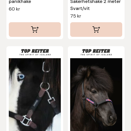
panikhake
Säkerhetshake 2 meter
Protector
Svart/vit
60
kr
75
kr
Redback
Roeckl
Safehorse of Sweden
Saltverk
Sigga Ævars
Sivart Bokförlag
Sonnenreiter
Star