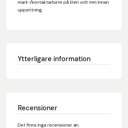
mark-/kontaktarbete på liten volt mm innan
Hansbo Sport
uppsittning.
Heller
Hesta Gallery
Horse Guard
Ytterligare information
HRÍMNIR
Iceland Pet
IceTack
Recensioner
IPZV
Islandshästspecialisten
Det finns inga recensioner än.