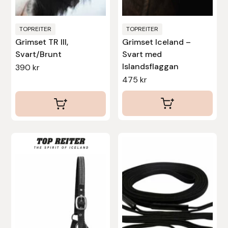
Stina Helmersson Bokförlag
TOPREITER
TOPREITER
Grimset TR III,
Grimset Iceland –
Suedwind
Svart/Brunt
Svart med
Islandsflaggan
390
kr
Tear-Aid
475
kr
Tekna
Tidningen Ridsport Island
TöltSaga
TOPREITER
Trikem
Tunahaken