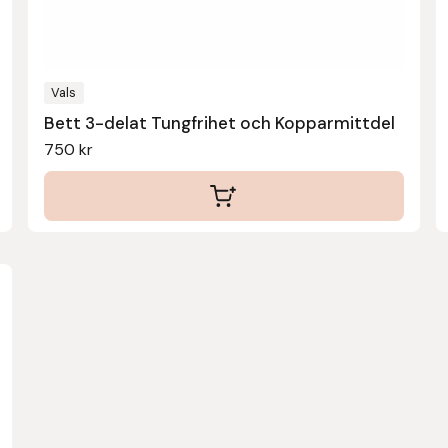
kan
väljas
på
produktsidan
Vals
Bett 3-delat Tungfrihet och Kopparmittdel
750
kr