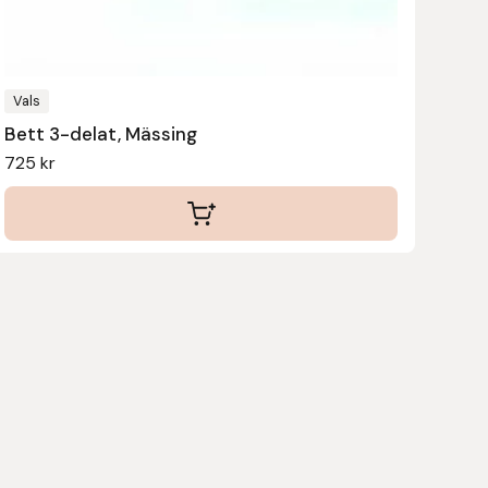
kan
väljas
på
produktsidan
Vals
Bett 3-delat, Mässing
725
kr