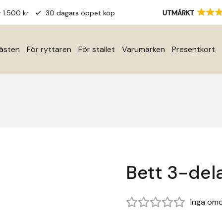
r 1.500 kr
30 dagars öppet köp
UTMÄRKT
hästen
För ryttaren
För stallet
Varumärken
Presentkort
Bett 3-del
Inga om