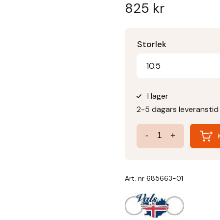
825
kr
Storlek
10.5
I lager
2-5 dagars leveranstid
Bett
-
+
3-
delat
Black
Art. nr
685663-01
Sweet
Iron
mängd