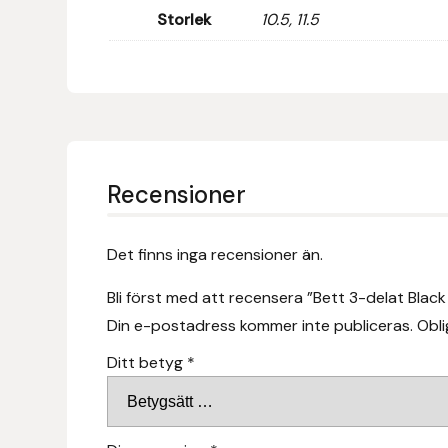
Fager
Storlek
10.5, 11.5
Fákur Rideudstyr
Fleck
Freyja
Recensioner
Furminator
Det finns inga recensioner än.
G Boots
Bli först med att recensera ”Bett 3-delat Black
Globus Sport
Din e-postadress kommer inte publiceras.
Obli
Ditt betyg
*
Góa
Gysinge