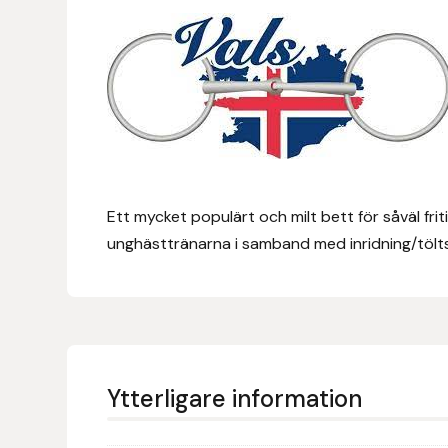
Eldorado
Epona bokförlag
Equality Line
EQUES
EQUES | KINGSLAND
Ett mycket populärt och milt bett för såväl fri
unghästtränarna i samband med inridning/tölts
Equipage
Eric LeTixerant
Eskadron
Ytterligare information
Eyjólfur Ísólfsson