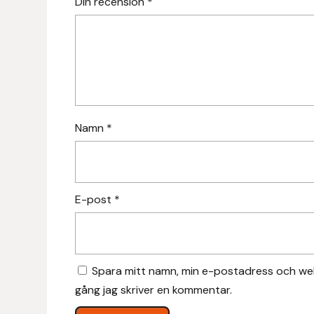
Din recension
*
Hansbo Sport
Heller
Hesta Gallery
Horse Guard
Namn
*
HRÍMNIR
Iceland Pet
E-post
*
IceTack
IPZV
Spara mitt namn, min e-postadress och web
gång jag skriver en kommentar.
Islandshästspecialisten