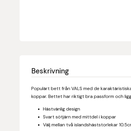
Denni Design
Denni Design / Bomber Bits
Draupnir
Dy’on
Beskrivning
E.A. Mattes
Eclipse Biofarmab
Populärt bett från VALS med de karaktäristiska
koppar. Bettet har riktigt bra passform och lig
Ekholm Nordic
Hästvänlig design
Svart sötjärn med mittdel i koppar
Ekol
Välj mellan två islandshäststorlekar 10.5