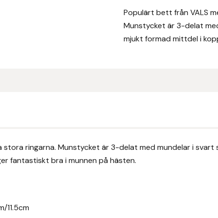
Populärt bett från VALS me
Munstycket är 3-delat med
mjukt formad mittdel i koppa
 stora ringarna. Munstycket är 3-delat med mundelar i svart s
ger fantastiskt bra i munnen på hästen.
cm/11.5cm