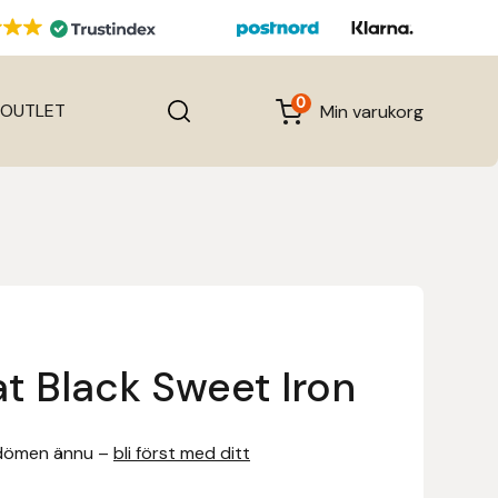
0
OUTLET
Min varukorg
at Black Sweet Iron
dömen ännu –
bli först med ditt